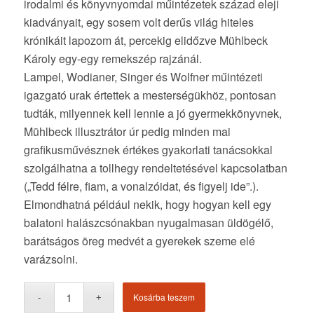
irodalmi és könyvnyomdai műintézetek század eleji
kiadványait, egy sosem volt derűs világ hiteles
krónikáit lapozom át, percekig elidőzve Mühlbeck
Károly egy-egy remekszép rajzánál.
Lampel, Wodianer, Singer és Wolfner műintézeti
igazgató urak értettek a mesterségükhöz, pontosan
tudták, milyennek kell lennie a jó gyermekkönyvnek,
Mühlbeck illusztrátor úr pedig minden mai
grafikusművésznek értékes gyakorlati tanácsokkal
szolgálhatna a tollhegy rendeltetésével kapcsolatban
(„Tedd félre, fiam, a vonalzóidat, és figyelj ide”.).
Elmondhatná például nekik, hogy hogyan kell egy
balatoni halászcsónakban nyugalmasan üldögélő,
barátságos öreg medvét a gyerekek szeme elé
varázsolni.
Kosárba teszem