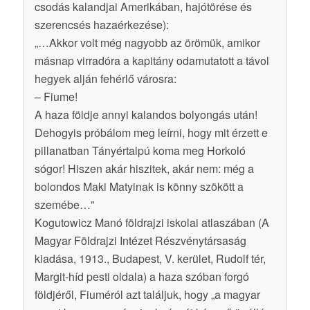
csodás kalandjai Amerikában, hajótörése és
szerencsés hazaérkezése):
„…Akkor volt még nagyobb az örömük, amikor
másnap virradóra a kapitány odamutatott a távol
hegyek alján fehérlő városra:
– Fiume!
A haza földje annyi kalandos bolyongás után!
Dehogyis próbálom meg leírni, hogy mit érzett e
pillanatban Tányértalpú koma meg Horkoló
sógor! Hiszen akár hiszitek, akár nem: még a
bolondos Maki Matyinak is könny szökött a
szemébe…”
Kogutowicz Manó földrajzi iskolai atlaszában (A
Magyar Földrajzi Intézet Részvénytársaság
kiadása, 1913., Budapest, V. kerület, Rudolf tér,
Margit-híd pesti oldala) a haza szóban forgó
földjéről, Fiuméról azt találjuk, hogy „a magyar