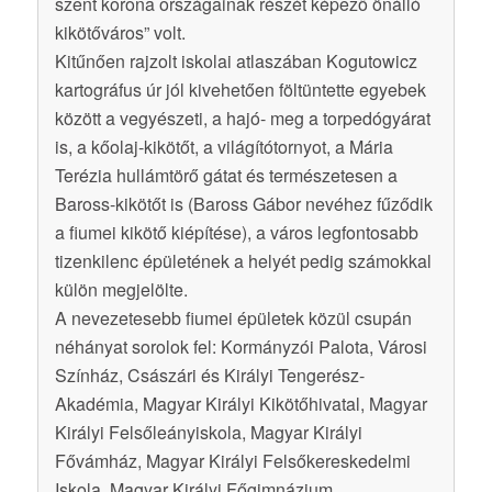
szent korona országainak részét képező önálló
kikötőváros” volt.
Kitűnően rajzolt iskolai atlaszában Kogutowicz
kartográfus úr jól kivehetően föltüntette egyebek
között a vegyészeti, a hajó- meg a torpedógyárat
is, a kőolaj-kikötőt, a világítótornyot, a Mária
Terézia hullámtörő gátat és természetesen a
Baross-kikötőt is (Baross Gábor nevéhez fűződik
a fiumei kikötő kiépítése), a város legfontosabb
tizenkilenc épületének a helyét pedig számokkal
külön megjelölte.
A nevezetesebb fiumei épületek közül csupán
néhányat sorolok fel: Kormányzói Palota, Városi
Színház, Császári és Királyi Tengerész-
Akadémia, Magyar Királyi Kikötőhivatal, Magyar
Királyi Felsőleányiskola, Magyar Királyi
Fővámház, Magyar Királyi Felsőkereskedelmi
Iskola, Magyar Királyi Főgimnázium.