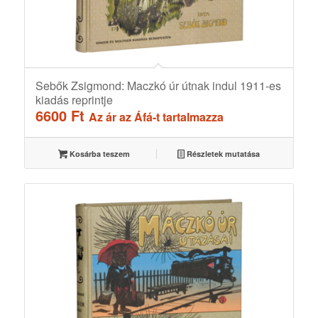
Sebők Zsigmond: Maczkó úr útnak indul 1911-es
kiadás reprintje
6600
Ft
Az ár az Áfá-t tartalmazza
Kosárba teszem
Részletek mutatása