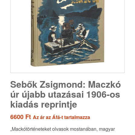
Sebők Zsigmond: Maczkó
úr újabb utazásai 1906-os
kiadás reprintje
6600
Ft
Az ár az Áfá-t tartalmazza
„Mackótörténeteket olvasok mostanában, magyar