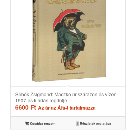
Sebők Zsigmond: Maczkó úr szárazon és vízen
1907-es kiadás reprintje
6600
Ft
Az ár az Áfá-t tartalmazza
Kosárba teszem
Részletek mutatása