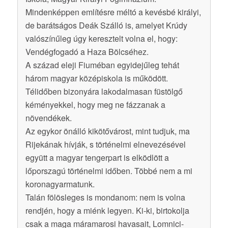
Mindenképpen említésre méltó a kevésbé királyi,
de barátságos Deák Szálló is, amelyet Krúdy
valószínűleg úgy keresztelt volna el, hogy:
Vendégfogadó a Haza Bölcséhez.
A század eleji Fiuméban egyidejűleg tehát
három magyar középiskola is működött.
Télidőben bizonyára lakodalmasan füstölgő
kéményekkel, hogy meg ne fázzanak a
növendékek.
Az egykor önálló kikötővárost, mint tudjuk, ma
Rijekának hívják, s történelmi elnevezésével
együtt a magyar tengerpart is elködlött a
lőporszagú történelmi időben. Többé nem a mi
koronagyarmatunk.
Talán fölösleges is mondanom: nem is volna
rendjén, hogy a miénk legyen. Ki-ki, birtokolja
csak a maga máramarosi havasait, Lomnici-