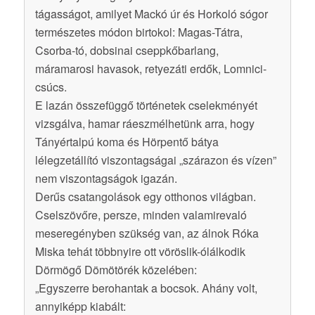
tágasságot, amilyet Mackó úr és Horkoló sógor
természetes módon birtokol: Magas-Tátra,
Csorba-tó, dobsinai cseppkőbarlang,
máramarosi havasok, retyezáti erdők, Lomnici-
csúcs.
E lazán összefüggő történetek cselekményét
vizsgálva, hamar ráeszmélhetünk arra, hogy
Tányértalpú koma és Hörpentő bátya
lélegzetállító viszontagságai „szárazon és vízen”
nem viszontagságok igazán.
Derűs csatangolások egy otthonos világban.
Cselszövőre, persze, minden valamirevaló
meseregényben szükség van, az álnok Róka
Miska tehát többnyire ott vöröslik-ólálkodik
Dörmögő Dömötörék közelében:
„Egyszerre berohantak a bocsok. Ahány volt,
annyiképp kiabált: