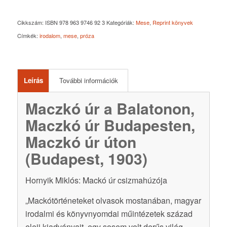
Cikkszám:
ISBN 978 963 9746 92 3
Kategóriák:
Mese
,
Reprint könyvek
Címkék:
irodalom
,
mese
,
próza
Leírás
További információk
Maczkó úr a Balatonon,
Maczkó úr Budapesten,
Maczkó úr úton
(Budapest, 1903)
Hornyik Miklós: Mackó úr csizmahúzója
„Mackótörténeteket olvasok mostanában, magyar
irodalmi és könyvnyomdai műintézetek század
eleji kiadványait, egy sosem volt derűs világ