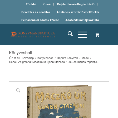
Főoldal
Kosár
Bejelentkezés/Regisztráció
Rendelés és szállítás
Általános szerződési feltételek
Felhasználói adatok kérése
Adatvédelmi tájékoztató
Könyvesbolt
Ön itt áll:
Kezdőlap
/
Könyvesbolt
/
Reprint könyvek
/
Mese
/
Sebők Zsigmond: Maczkó úr újabb utazásai 1906-os kiadás reprintje...