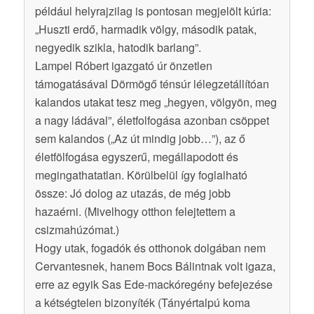
például helyrajzilag is pontosan megjelölt kúria:
„Huszti erdő, harmadik völgy, második patak,
negyedik szikla, hatodik barlang”.
Lampel Róbert igazgató úr önzetlen
támogatásával Dörmögő ténsúr lélegzetállítóan
kalandos utakat tesz meg „hegyen, völgyön, meg
a nagy ládával”, életfolfogása azonban csöppet
sem kalandos („Az út mindig jobb…”), az ő
életfölfogása egyszerű, megállapodott és
megingathatatlan. Körülbelül így foglalható
össze: Jó dolog az utazás, de még jobb
hazaérni. (Mivelhogy otthon felejtettem a
csizmahúzómat.)
Hogy utak, fogadók és otthonok dolgában nem
Cervantesnek, hanem Bocs Bálintnak volt igaza,
erre az egyik Sas Ede-mackóregény befejezése
a kétségtelen bizonyíték (Tányértalpú koma