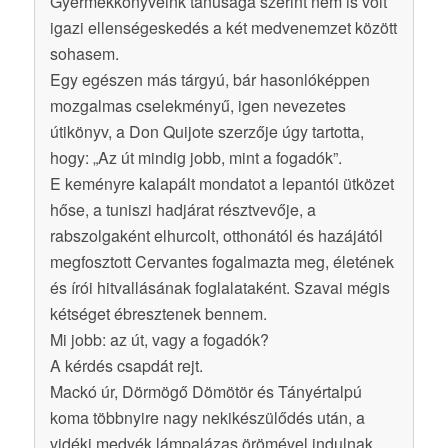
Gyermekkönyveink tanúsága szerint nem is volt
igazi ellenségeskedés a két medvenemzet között
sohasem.
Egy egészen más tárgyú, bár hasonlóképpen
mozgalmas cselekményű, igen nevezetes
útikönyv, a Don Quijote szerzője úgy tartotta,
hogy: „Az út mindig jobb, mint a fogadók”.
E keményre kalapált mondatot a lepantói ütközet
hőse, a tuniszi hadjárat résztvevője, a
rabszolgaként elhurcolt, otthonától és hazájától
megfosztott Cervantes fogalmazta meg, életének
és írói hitvallásának foglalataként. Szavai mégis
kétséget ébresztenek bennem.
Mi jobb: az út, vagy a fogadók?
A kérdés csapdát rejt.
Mackó úr, Dörmögő Dömötör és Tányértalpú
koma többnyire nagy nekikészülődés után, a
vidéki medvék lámpalázas örömével indulnak