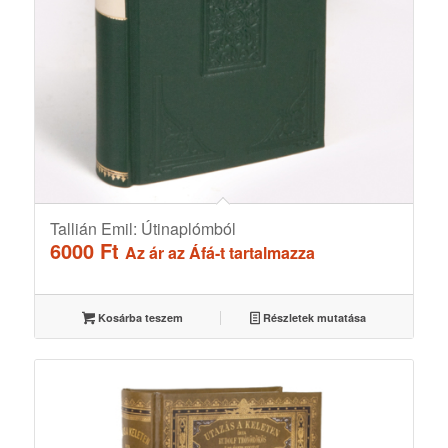
Tallián Emil: Útinaplómból
6000
Ft
Az ár az Áfá-t tartalmazza
Kosárba teszem
Részletek mutatása