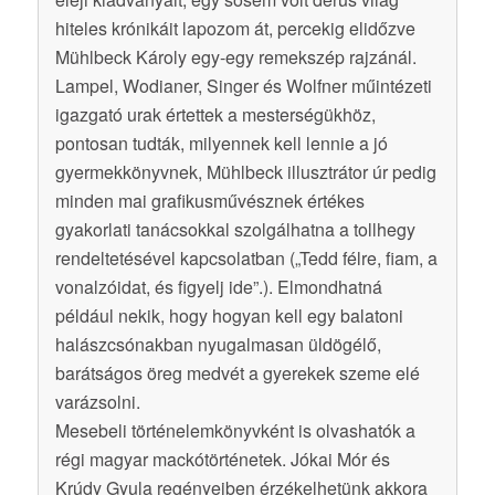
hiteles krónikáit lapozom át, percekig elidőzve
Mühlbeck Károly egy-egy remekszép rajzánál.
Lampel, Wodianer, Singer és Wolfner műintézeti
igazgató urak értettek a mesterségükhöz,
pontosan tudták, milyennek kell lennie a jó
gyermekkönyvnek, Mühlbeck illusztrátor úr pedig
minden mai grafikusművésznek értékes
gyakorlati tanácsokkal szolgálhatna a tollhegy
rendeltetésével kapcsolatban („Tedd félre, fiam, a
vonalzóidat, és figyelj ide”.). Elmondhatná
például nekik, hogy hogyan kell egy balatoni
halászcsónakban nyugalmasan üldögélő,
barátságos öreg medvét a gyerekek szeme elé
varázsolni.
Mesebeli történelemkönyvként is olvashatók a
régi magyar mackótörténetek. Jókai Mór és
Krúdy Gyula regényeiben érzékelhetünk akkora