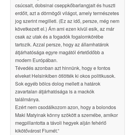
csúcsait, dobsinai cseppkőbarlangjait és huszti
erdőit, azt a dörmögői világot, amely természetes
jog szerint megilleti. (Ez az idő, persze, még nem
következett el.) Ám ami ezen kívül esik, az már
csak az utak és a fogadók fogalomkörébe
tartozik. Azzal persze, hogy az államhatárok
átjárhatósága egyre magától értetődőbb a
modern Európában.
Tévedés azonban azt hinnünk, hogy e fontos
elveket Helsinkiben ötlötték ki okos politikusok.
Sok egyéb bölcs dolog mellett a határok
zavartalan átjárhatósága is a mackók
találmánya.
Ezért nem csodálkozom azon, hogy a bolondos
Maki Matyinak könny szökött a szemébe, amikor
megpillantotta a távoli hegyek alján fehérlő
kikötővárost Fiumét.”