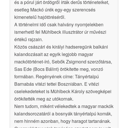
és a pórul járt ördögről írták derűs történeteiket,
esetleg Mackó úrék egy-egy szerencsés
kimenetelű hajótöréséről.
A történelmi idő csak halvány nyomjelekben
ismerhető fel Mühlbeck illusztrátor úr művészi
értékű rajzain.
Közös császári és királyi hadseregünk balkáni
kalandozásait az egyik legjobb magyar
mackótörténet-író, Sebők Zsigmond szerzőtársa,
Sas Ede (Bocs Bálint) örökítette meg, vonzó
formában. Regényének címe: Tányértalpú
Barnabás vitézi tettei Boszniában. E vitézi
cselekedeteket is Mühlbeck Károly szövegképei
örökítették meg az utókornak.
Nem tudom, miként vélekedtek a magyar mackók
kalandsorozatáról a bosnyák tányértalpú komák,
nem hinném azonban, hogy haragot tartanának.