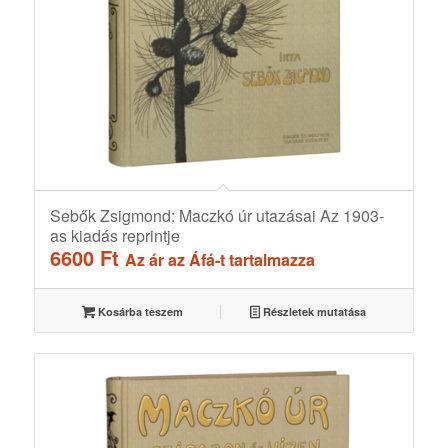
Sebők Zsigmond: Maczkó úr utazásai Az 1903-
as kiadás reprintje
6600
Ft
Az ár az Áfá-t tartalmazza
Kosárba teszem
Részletek mutatása