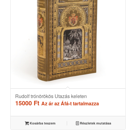
Rudolf trónörökös Utazás keleten
15000
Ft
Az ár az Áfá-t tartalmazza
Kosárba teszem
Részletek mutatása