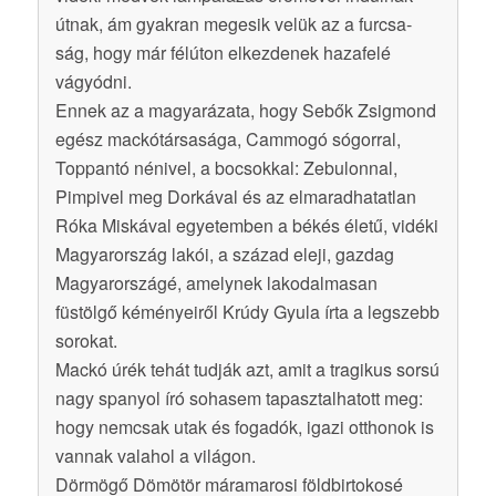
útnak, ám gyakran megesik velük az a furcsa-
ság, hogy már félúton elkezdenek hazafelé
vágyódni.
Ennek az a magyarázata, hogy Sebők Zsigmond
egész mackótársasága, Cammogó sógorral,
Toppantó nénivel, a bocsokkal: Zebulonnal,
Pimpivel meg Dorkával és az elmaradhatatlan
Róka Miskával egyetemben a békés életű, vidéki
Magyarország lakói, a század eleji, gazdag
Magyarországé, amelynek lakodalmasan
füstölgő kéményeiről Krúdy Gyula írta a legszebb
sorokat.
Mackó úrék tehát tudják azt, amit a tragikus sorsú
nagy spanyol író sohasem tapasztalhatott meg:
hogy nemcsak utak és fogadók, igazi otthonok is
vannak valahol a világon.
Dörmögő Dömötör máramarosi földbirtokosé