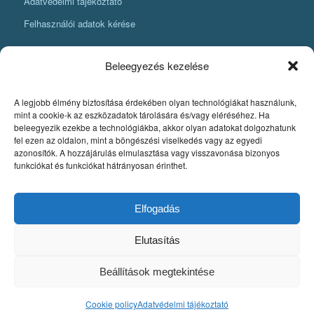
Adatvédelmi tájékoztató
Felhasználói adatok kérése
Beleegyezés kezelése
A legjobb élmény biztosítása érdekében olyan technológiákat használunk,
KÖNYVKÉSZÍTÉSI INFORMÁCIÓK
mint a cookie-k az eszközadatok tárolására és/vagy eléréséhez. Ha
beleegyezik ezekbe a technológiákba, akkor olyan adatokat dolgozhatunk
Amit mindenképpen tudnia kell, ha könyvet szeretne készíteni
fel ezen az oldalon, mint a böngészési viselkedés vagy az egyedi
azonosítók. A hozzájárulás elmulasztása vagy visszavonása bizonyos
Fontos szabályok a könyv nyomdai pdfjének elkészítéséhez
funkciókat és funkciókat hátrányosan érinthet.
Egyedi könyvkiadás
Szerzői jog. A könyvkészítés alapjai
Elfogadás
Elutasítás
Beállítások megtekintése
© Copyright - Pytheas Könyvmanufaktúra 2020 Weboldal készítés:
Mars
Cookie policy
Adatvédelmi tájékoztató
Webdesign