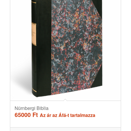
Nürnbergi Biblia
65000
Ft
Az ár az Áfá-t tartalmazza