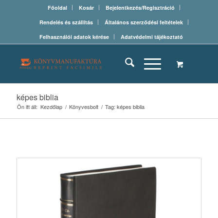
Főoldal
Kosár
Bejelentkezés/Regisztráció
Rendelés és szállítás
Általános szerződési feltételek
Felhasználói adatok kérése
Adatvédelmi tájékoztató
képes biblia
Ön itt áll:
Kezdőlap
/
Könyvesbolt
/
Tag: képes biblia