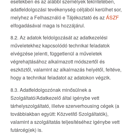
esetekben és az alábbi személyek tekintetében,
adatfeldolgozási tevékenység céljából kerülhet sor,
melyhez a Felhasználó e Tájékoztató és az
ÁSZF
elfogadásával maga is hozzájárul.
8.2. Az adatok feldolgozását az adatkezelési
műveletekhez kapcsolódó technikai feladatok
elvégzése jelenti, függetlenül a műveletek
végrehajtásához alkalmazott módszertől és
eszköztől, valamint az alkalmazás helyétől, feltéve,
hogy a technikai feladatot az adatokon végzik.
8.3. Adatfeldolgozónak minősülnek a
Szolgáltató/Adatkezelő által igénybe vett
tárhelyszolgáltató, illetve szerverhousing cégek (a
továbbiakban együtt: Közvetítő Szolgáltatók),
valamint a szolgáltatás teljesítéséhez igénybe vett
futárcég(ek) is.