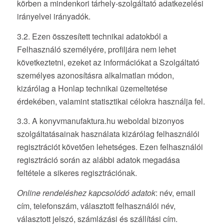
körben a mindenkori tárhely-szolgáltató adatkezelési
irányelvei irányadók.
3.2. Ezen összesített technikai adatokból a
Felhasználó személyére, profiljára nem lehet
következtetni, ezeket az információkat a Szolgáltató
személyes azonosításra alkalmatlan módon,
kizárólag a Honlap technikai üzemeltetése
érdekében, valamint statisztikai célokra használja fel.
3.3. A konyvmanufaktura.hu weboldal bizonyos
szolgáltatásainak használata kizárólag felhasználói
regisztrációt követően lehetséges. Ezen felhasználói
regisztráció során az alábbi adatok megadása
feltétele a sikeres regisztrációnak.
Online rendeléshez kapcsolódó adatok
: név, email
cím, telefonszám, választott felhasználói név,
választott jelszó, számlázási és szállítási cím.