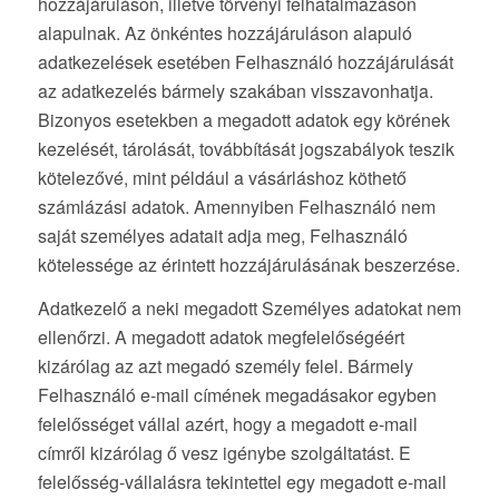
hozzájáruláson, illetve törvényi felhatalmazáson
alapulnak. Az önkéntes hozzájáruláson alapuló
adatkezelések esetében Felhasználó hozzájárulását
az adatkezelés bármely szakában visszavonhatja.
Bizonyos esetekben a megadott adatok egy körének
kezelését, tárolását, továbbítását jogszabályok teszik
kötelezővé, mint például a vásárláshoz köthető
számlázási adatok. Amennyiben Felhasználó nem
saját személyes adatait adja meg, Felhasználó
kötelessége az érintett hozzájárulásának beszerzése.
Adatkezelő a neki megadott Személyes adatokat nem
ellenőrzi. A megadott adatok megfelelőségéért
kizárólag az azt megadó személy felel. Bármely
Felhasználó e-mail címének megadásakor egyben
felelősséget vállal azért, hogy a megadott e-mail
címről kizárólag ő vesz igénybe szolgáltatást. E
felelősség-vállalásra tekintettel egy megadott e-mail