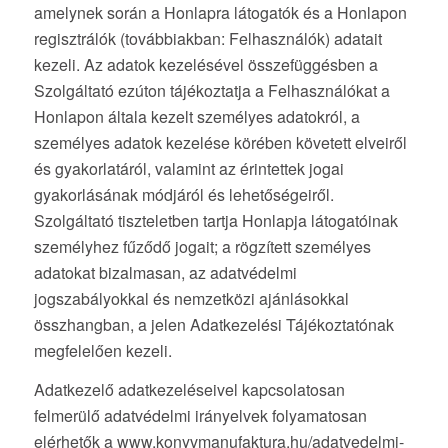
amelynek során a Honlapra látogatók és a Honlapon
regisztrálók (továbbiakban: Felhasználók) adatait
kezeli. Az adatok kezelésével összefüggésben a
Szolgáltató ezúton tájékoztatja a Felhasználókat a
Honlapon általa kezelt személyes adatokról, a
személyes adatok kezelése körében követett elveiről
és gyakorlatáról, valamint az érintettek jogai
gyakorlásának módjáról és lehetőségeiről.
Szolgáltató tiszteletben tartja Honlapja látogatóinak
személyhez fűződő jogait; a rögzített személyes
adatokat bizalmasan, az adatvédelmi
jogszabályokkal és nemzetközi ajánlásokkal
összhangban, a jelen Adatkezelési Tájékoztatónak
megfelelően kezeli.
Adatkezelő adatkezeléseivel kapcsolatosan
felmerülő adatvédelmi irányelvek folyamatosan
elérhetők a www.konyvmanufaktura.hu/adatvedelmi-