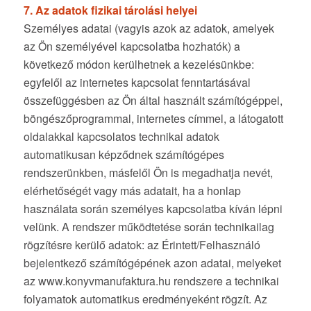
7. Az adatok fizikai tárolási helyei
Személyes adatai (vagyis azok az adatok, amelyek
az Ön személyével kapcsolatba hozhatók) a
következő módon kerülhetnek a kezelésünkbe:
egyfelől az internetes kapcsolat fenntartásával
összefüggésben az Ön által használt számítógéppel,
böngészőprogrammal, internetes címmel, a látogatott
oldalakkal kapcsolatos technikai adatok
automatikusan képződnek számítógépes
rendszerünkben, másfelől Ön is megadhatja nevét,
elérhetőségét vagy más adatait, ha a honlap
használata során személyes kapcsolatba kíván lépni
velünk. A rendszer működtetése során technikailag
rögzítésre kerülő adatok: az Érintett/Felhasználó
bejelentkező számítógépének azon adatai, melyeket
az www.konyvmanufaktura.hu rendszere a technikai
folyamatok automatikus eredményeként rögzít. Az