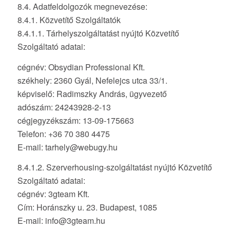
8.4. Adatfeldolgozók megnevezése:
8.4.1. Közvetítő Szolgáltatók
8.4.1.1. Tárhelyszolgáltatást nyújtó Közvetítő
Szolgáltató adatai:
cégnév: Obsydian Professional Kft.
székhely: 2360 Gyál, Nefelejcs utca 33/1.
képviselő: Radimszky András, ügyvezető
adószám: 24243928-2-13
cégjegyzékszám: 13-09-175663
Telefon: +36 70 380 4475
E-mail: tarhely@webugy.hu
8.4.1.2. Szerverhousing-szolgáltatást nyújtó Közvetítő
Szolgáltató adatai:
cégnév: 3gteam Kft.
Cím: Horánszky u. 23. Budapest, 1085
E-mail: info@3gteam.hu