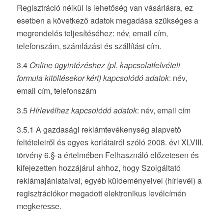
Regisztráció nélkül is lehetőség van vásárlásra, ez
esetben a következő adatok megadása szükséges a
megrendelés teljesítéséhez: név, email cím,
telefonszám, számlázási és szállítási cím.
3.4
Online ügyintézéshez (pl. kapcsolatfelvételi
formula kitöltésekor kért) kapcsolódó adatok
: név,
email cím, telefonszám
3.5
Hírlevélhez kapcsolódó adatok
: név, email cím
3.5.1 A gazdasági reklámtevékenység alapvető
feltételeiről és egyes korlátairól szóló 2008. évi XLVIII.
törvény 6.§-a értelmében Felhasználó előzetesen és
kifejezetten hozzájárul ahhoz, hogy Szolgáltató
reklámajánlataival, egyéb küldeményeivel (hírlevél) a
regisztrációkor megadott elektronikus levélcímén
megkeresse.