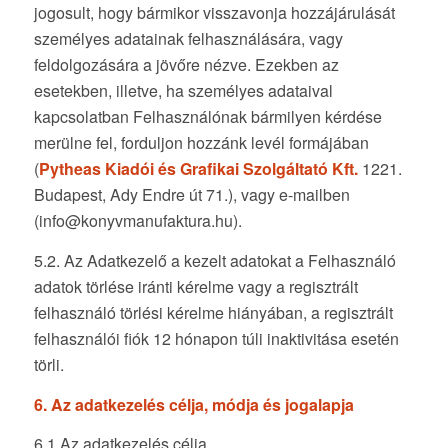
jogosult, hogy bármikor visszavonja hozzájárulását
személyes adatainak felhasználására, vagy
feldolgozására a jövőre nézve. Ezekben az
esetekben, illetve, ha személyes adataival
kapcsolatban Felhasználónak bármilyen kérdése
merülne fel, forduljon hozzánk levél formájában
(
Pytheas Kiadói és Grafikai Szolgáltató Kft.
1221.
Budapest, Ady Endre út 71.), vagy e-mailben
(info@konyvmanufaktura.hu).
5.2. Az Adatkezelő a kezelt adatokat a Felhasználó
adatok törlése iránti kérelme vagy a regisztrált
felhasználó törlési kérelme hiányában, a regisztrált
felhasználói fiók 12 hónapon túli inaktivitása esetén
törli.
6. Az adatkezelés célja, módja és jogalapja
6.1 Az adatkezelés célja