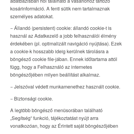
adatbázisban hol található a vásárlóhoz tartozó
kosárinformáció. A fenti sütik nem tartalmaznak
személyes adatokat.
− Állandó (persistent) cookie: állandó cookie-t is
használ az Adatkezelő a jobb felhasználói élmény
érdekében (pl. optimalizált navigáció nyújtása). Ezek
a cookie-k hosszabb ideig kerülnek tárolásra a
böngésző cookie file-jában. Ennek időtartama attól
függ, hogy a Felhasználó az internetes
böngészőjében milyen beállítást alkalmaz.
− Jelszóval védett munkamenethez használt cookie.
− Biztonsági cookie.
A legtöbb böngésző menüsorában található
„Segítség” funkció, tájékoztatást nyújt arra
vonatkozóan, hogy az Érintett saját böngészőjében