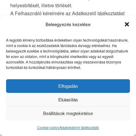
helyesbítését, illetve törlését.
A Felhasználó kérelmére az Adatkezelő tájékoztatást
ad az általa kezelt adatairól, az adatkezelés céljáról,
Beleegyezés kezelése
jogalapjáról, időtartamáról, az adatfeldolgozó nevéről,
címéről (székhelyéről) és az adatkezeléssel
A legjobb élmény biztosítása érdekében olyan technológiákat használunk,
összefüggő tevékenységéről, továbbá arról, hogy kik
mint a cookie-k az eszközadatok tárolására és/vagy eléréséhez. Ha
beleegyezik ezekbe a technológiákba, akkor olyan adatokat dolgozhatunk
és milyen célból kapják vagy kapták meg az adatokat.
fel ezen az oldalon, mint a böngészési viselkedés vagy az egyedi
Az Adatkezelő köteles a kérelem benyújtásától
azonosítók. A hozzájárulás elmulasztása vagy visszavonása bizonyos
funkciókat és funkciókat hátrányosan érinthet.
számított legrövidebb idő alatt, legfeljebb azonban 25
napon belül írásban, közérthető formában megadni a
tájékoztatást.
Elfogadás
9.2. A Felhasználó bármikor kérheti adatai
Elutasítás
helyesbítését, módosítását, illetve törlését.
Egyes adatok helyesbítésére saját magának is
Beállítások megtekintése
lehetősége van, (a konyvmanufaktura.hu weblapon
felhasználói fiókjába belépve teheti meg előzetesen
Cookie policy
Adatvédelmi tájékoztató
megadott adatai módosítását) egyéb esetekben