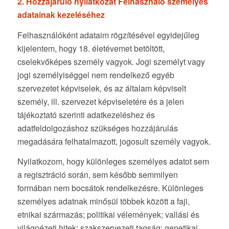
2. Hozzájáruló nyilatkozat Felhasználó személyes
adatainak kezeléséhez
Felhasználóként adataim rögzítésével egyidejűleg
kijelentem, hogy 18. életévemet betöltött,
cselekvőképes személy vagyok. Jogi személyt vagy
jogi személyiséggel nem rendelkező egyéb
szervezetet képviselek, és az általam képviselt
személy, ill. szervezet képviseletére és a jelen
tájékoztató szerinti adatkezeléshez és
adatfeldolgozáshoz szükséges hozzájárulás
megadására felhatalmazott, jogosult személy vagyok.
Nyilatkozom, hogy különleges személyes adatot sem
a regisztráció során, sem később semmilyen
formában nem bocsátok rendelkezésre. Különleges
személyes adatnak minősül többek között a faji,
etnikai származás; politikai vélemények; vallási és
világnézeti hitek; szakszervezeti tagság; genetikai