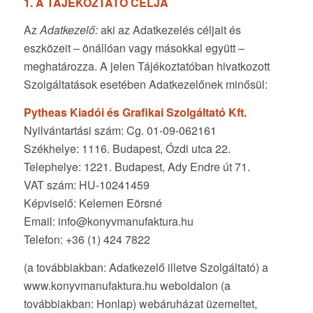
1. A TÁJÉKOZTATÓ CÉLJA
Az
Adatkezelő:
aki az Adatkezelés céljait és
eszközeit – önállóan vagy másokkal együtt –
meghatározza. A jelen Tájékoztatóban hivatkozott
Szolgáltatások esetében Adatkezelőnek minősül:
Pytheas Kiadói és Grafikai Szolgáltató Kft.
Nyilvántartási szám: Cg. 01-09-062161
Székhelye: 1116. Budapest, Ózdi utca 22.
Telephelye: 1221. Budapest, Ady Endre út 71.
VAT szám: HU-10241459
Képviselő: Kelemen Eörsné
Email: info@konyvmanufaktura.hu
Telefon: +36 (1) 424 7822
(a továbbiakban: Adatkezelő illetve Szolgáltató) a
www.konyvmanufaktura.hu weboldalon (a
továbbiakban: Honlap) webáruházat üzemeltet,