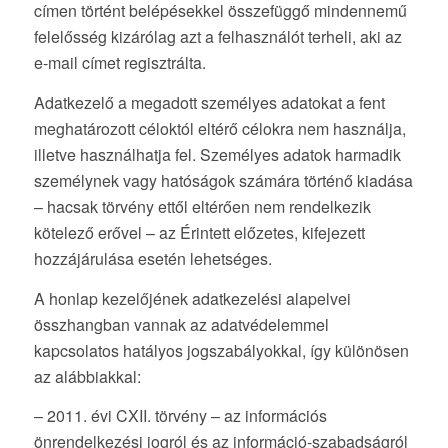
címen történt belépésekkel összefüggő mindennemű
felelősség kizárólag azt a felhasználót terheli, aki az
e-mail címet regisztrálta.
Adatkezelő a megadott személyes adatokat a fent
meghatározott céloktól eltérő célokra nem használja,
illetve használhatja fel. Személyes adatok harmadik
személynek vagy hatóságok számára történő kiadása
– hacsak törvény ettől eltérően nem rendelkezik
kötelező erővel – az Érintett előzetes, kifejezett
hozzájárulása esetén lehetséges.
A honlap kezelőjének adatkezelési alapelvei
összhangban vannak az adatvédelemmel
kapcsolatos hatályos jogszabályokkal, így különösen
az alábbiakkal:
– 2011. évi CXII. törvény – az információs
önrendelkezési jogról és az információ-szabadságról