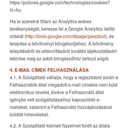
https://policies.google.com/technologies/cookies?
hl=hu
Ha le szeretné tiltani az Analytics webes
tevékenységét, keresse fel a Google Analytics letiltó
oldalát (
http://tools.google.com/dlpage/gaoptout
), és
telepítse a bővítményt böngészőjéhez. A bővítmény
telepítéséről és eltávolításáról további tájékoztatásért
tekintse meg az adott böngészőhöz tartozó súgót.
4. E-MAIL CÍMEK FELHASZNÁLÁSA
4.1. A Szolgáltató vállalja, hogy a regisztráció során a
Felhasználók által megadott e-mail címekre nem küld
elektronikus levelet, kivéve a Felhasználó által
igénybe vett szolgáltatásaihoz kapcsolódó e-
maileket, valamint a Felhasználó hozzájárulásával
küldött hírleveleket.
4.2. A Szolgáltató kiemelt figyelmet fordít az általa