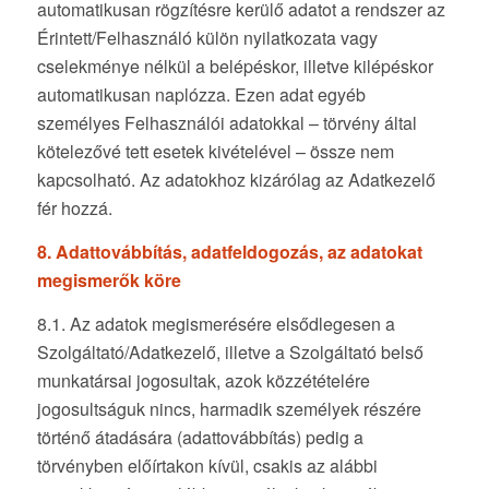
automatikusan rögzítésre kerülő adatot a rendszer az
Érintett/Felhasználó külön nyilatkozata vagy
cselekménye nélkül a belépéskor, illetve kilépéskor
automatikusan naplózza. Ezen adat egyéb
személyes Felhasználói adatokkal – törvény által
kötelezővé tett esetek kivételével – össze nem
kapcsolható. Az adatokhoz kizárólag az Adatkezelő
fér hozzá.
8. Adattovábbítás, adatfeldogozás, az adatokat
megismerők köre
8.1. Az adatok megismerésére elsődlegesen a
Szolgáltató/Adatkezelő, illetve a Szolgáltató belső
munkatársai jogosultak, azok közzétételére
jogosultságuk nincs, harmadik személyek részére
történő átadására (adattovábbítás) pedig a
törvényben előírtakon kívül, csakis az alábbi