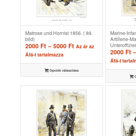
Matrose und Hornist 1856. ( 89.
Marine-Infa
bild)
Artillerie-Ma
Ártartomány:
2000
Ft
–
5000
Ft
Unteroffizier
Az ár az
2000
Ft
2000 Ft
Áfá-t tartalmazza
-
Áfá-t tarta
5000 Ft
Opciók választása
O