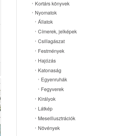
Kortárs könyvek
Nyomatok
Állatok
Címerek, jelképek
Csillagászat
ány:
Festmények
Hajózás
Katonaság
Egyenruhák
Fegyverek
Királyok
Látkép
Meseillusztrációk
Növények