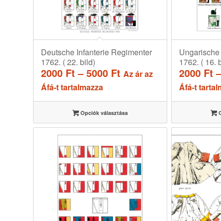
Deutsche Infanterie Regimenter
Ungarische 
1762. ( 22. bild)
1762. ( 16. b
Ártartomány:
2000
Ft
–
5000
Ft
2000
Ft
Az ár az
2000 Ft
Áfá-t tartalmazza
Áfá-t tarta
-
5000 Ft
Opciók választása
O