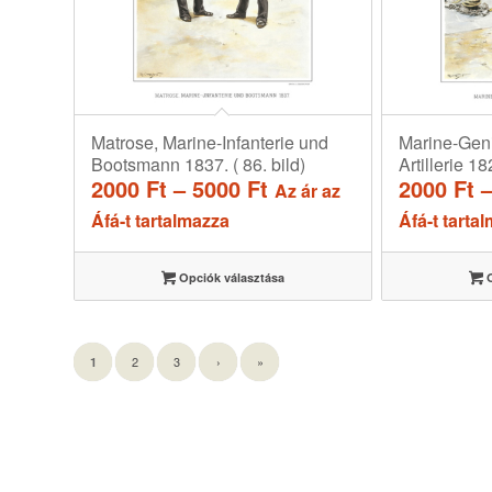
Matrose, Marine-Infanterie und
Marine-Gen
Bootsmann 1837. ( 86. bild)
Artillerie 18
Ártartomány:
2000
Ft
–
5000
Ft
2000
Ft
Az ár az
2000 Ft
Áfá-t tartalmazza
Áfá-t tarta
-
5000 Ft
Opciók választása
O
2
3
›
»
1