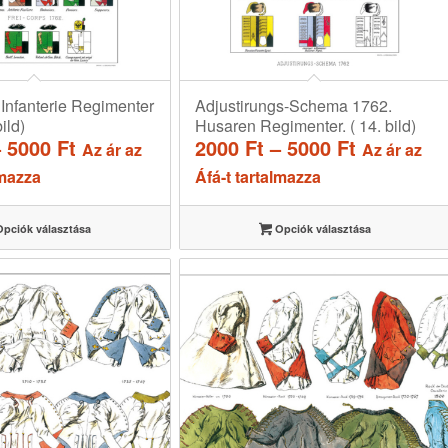
Infanterie Regimenter
Adjustirungs-Schema 1762.
ild)
Husaren Regimenter. ( 14. bild)
Ártartomány:
Ártartom
–
5000
Ft
2000
Ft
–
5000
Ft
Az ár az
Az ár az
2000 Ft
2000 Ft
lmazza
Áfá-t tartalmazza
-
-
5000 Ft
5000 Ft
pciók választása
Opciók választása