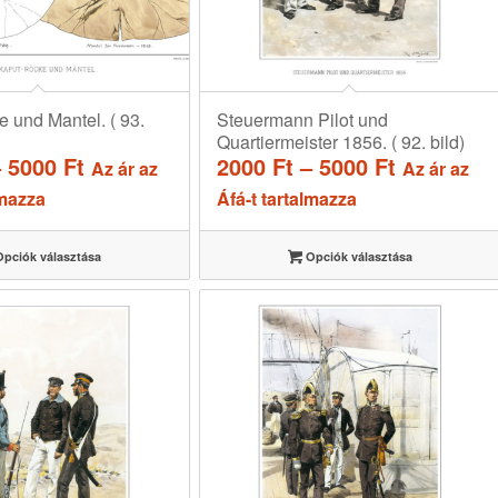
 und Mantel. ( 93.
Steuermann Pilot und
Quartiermeister 1856. ( 92. bild)
Ártartomány:
Ártartom
–
5000
Ft
2000
Ft
–
5000
Ft
Az ár az
Az ár az
2000 Ft
2000 Ft
lmazza
Áfá-t tartalmazza
-
-
5000 Ft
5000 Ft
pciók választása
Opciók választása