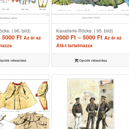
öcke. ( 96. bild)
Kavallerie-Röcke. ( 95. bild)
Ártartomány:
Ártartom
–
5000
Ft
2000
Ft
–
5000
Ft
Az ár az
Az ár az
2000 Ft
2000 Ft
lmazza
Áfá-t tartalmazza
-
-
5000 Ft
5000 Ft
pciók választása
Opciók választása