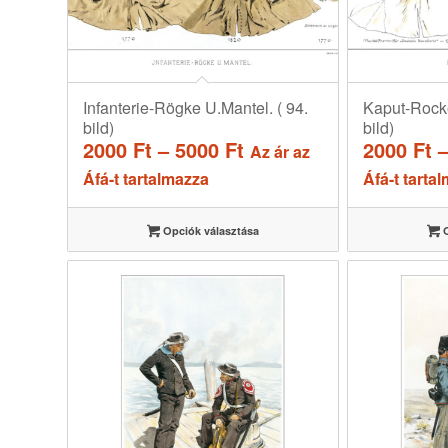
Infanterie-Rögke U.Mantel. ( 94.
Kaput-Rocke
bild)
bild)
Ártartomány:
2000
Ft
–
5000
Ft
2000
Ft
Az ár az
2000 Ft
Áfá-t tartalmazza
Áfá-t tarta
-
5000 Ft
Opciók választása
O