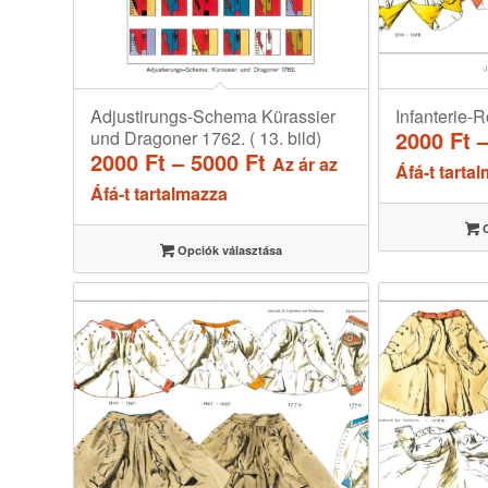
Adjustirungs-Schema Kürassier
Infanterie-R
2000
Ft
und Dragoner 1762. ( 13. bild)
Ártartomány:
2000
Ft
–
5000
Ft
Az ár az
Áfá-t tarta
2000 Ft
Áfá-t tartalmazza
-
O
5000 Ft
Opciók választása