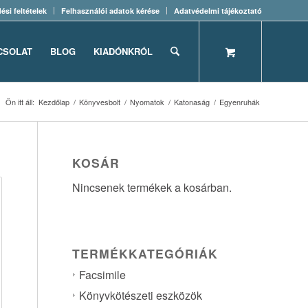
ési feltételek
Felhasználói adatok kérése
Adatvédelmi tájékoztató
CSOLAT
BLOG
KIADÓNKRÓL
Ön itt áll:
Kezdőlap
/
Könyvesbolt
/
Nyomatok
/
Katonaság
/
Egyenruhák
KOSÁR
Nincsenek termékek a kosárban.
TERMÉKKATEGÓRIÁK
Facsimile
Könyvkötészeti eszközök