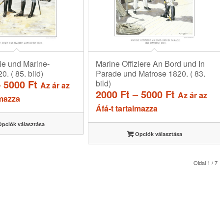
ie und Marine-
Marine Offiziere An Bord und In
20. ( 85. bild)
Parade und Matrose 1820. ( 83.
Ártartomány:
–
5000
Ft
bild)
Az ár az
Ártartom
2000
Ft
–
5000
Ft
2000 Ft
Az ár az
lmazza
2000 Ft
-
Áfá-t tartalmazza
-
5000 Ft
pciók választása
5000 Ft
Opciók választása
Oldal 1 / 7