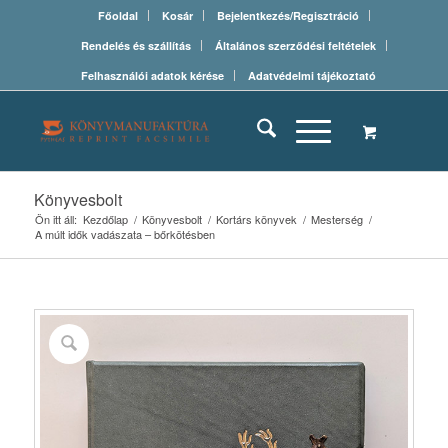
Főoldal
Kosár
Bejelentkezés/Regisztráció
Rendelés és szállítás
Általános szerződési feltételek
Felhasználói adatok kérése
Adatvédelmi tájékoztató
Könyvesbolt
Ön itt áll:
Kezdőlap
/
Könyvesbolt
/
Kortárs könyvek
/
Mesterség
/
A múlt idők vadászata – bőrkötésben