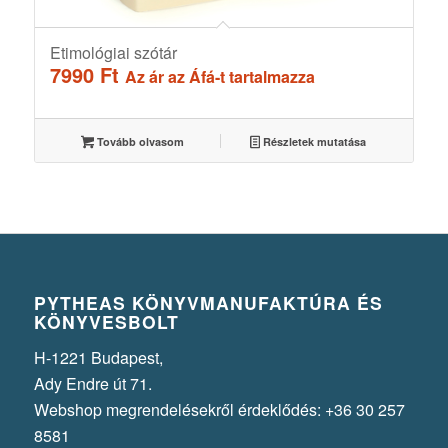
Etimológiai szótár
7990
Ft
Az ár az Áfá-t tartalmazza
Tovább olvasom
Részletek mutatása
PYTHEAS KÖNYVMANUFAKTÚRA ÉS
KÖNYVESBOLT
H-1221 Budapest,
Ady Endre út 71.
Webshop megrendelésekről érdeklődés: +36 30 257
8581