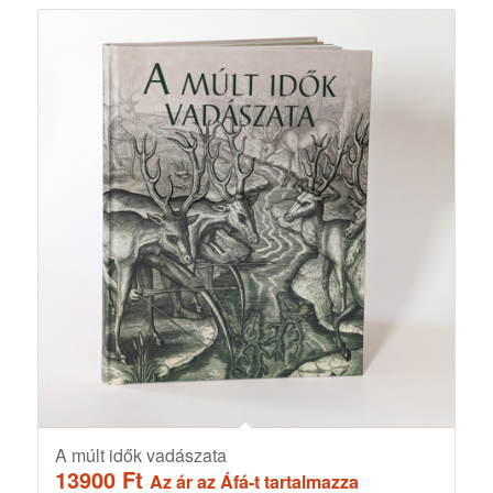
A múlt idők vadászata
13900
Ft
Az ár az Áfá-t tartalmazza