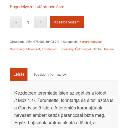
Engedélyezett utánrendelésre
Kosárba teszem
Cikkszám:
ISBN 978 963 89493 7 0-1
Kategóriák:
Kortárs könyvek
,
Mesterség
,
Művészet
,
Történelem
,
Tudomány
,
Újdonságok
Címke:
Trianon
Leírás
További információk
Kezdetben teremtette Isten az eget és a földet
/1Móz 1,1/. Teremtette, fönntartja és élteti azóta is
a Gondviselő Isten. A teremtés koronájának
nevezett embert kettős paranccsal bízta meg.
Egyik: hajtsátok uralmatok alá a földet, a