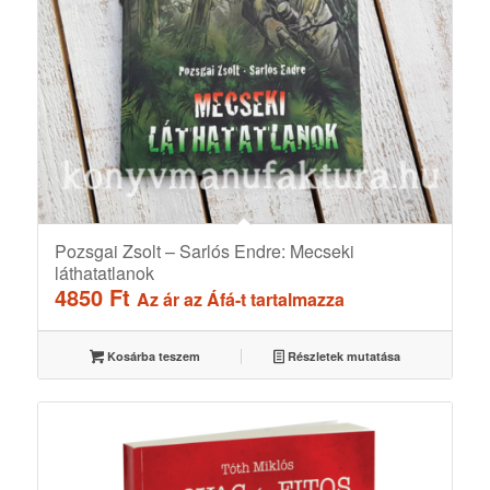
Pozsgai Zsolt – Sarlós Endre: Mecseki
láthatatlanok
4850
Ft
Az ár az Áfá-t tartalmazza
Kosárba teszem
Részletek mutatása