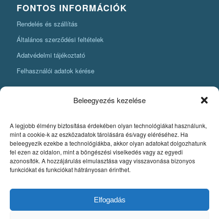
FONTOS INFORMÁCIÓK
Rendelés és szállítás
Általános szerződési feltételek
Adatvédelmi tájékoztató
Felhasználói adatok kérése
Beleegyezés kezelése
A legjobb élmény biztosítása érdekében olyan technológiákat használunk,
KÖNYVKÉSZÍTÉSI INFORMÁCIÓK
mint a cookie-k az eszközadatok tárolására és/vagy eléréséhez. Ha
beleegyezik ezekbe a technológiákba, akkor olyan adatokat dolgozhatunk
Amit mindenképpen tudnia kell, ha könyvet szeretne készíteni
fel ezen az oldalon, mint a böngészési viselkedés vagy az egyedi
azonosítók. A hozzájárulás elmulasztása vagy visszavonása bizonyos
Fontos szabályok a könyv nyomdai pdfjének elkészítéséhez
funkciókat és funkciókat hátrányosan érinthet.
Egyedi könyvkiadás
Szerzői jog. A könyvkészítés alapjai
Elfogadás