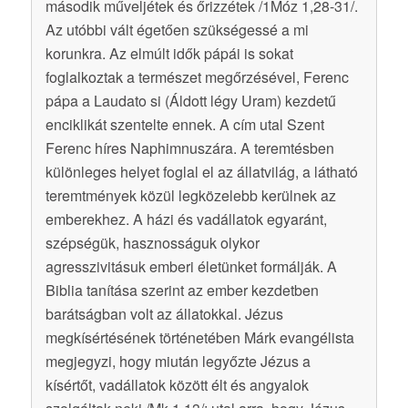
második műveljétek és őrizzétek /1Móz 1,28-31/.
Az utóbbi vált égetően szükségessé a mi
korunkra. Az elmúlt idők pápái is sokat
foglalkoztak a természet megőrzésével, Ferenc
pápa a Laudato si (Áldott légy Uram) kezdetű
enciklikát szentelte ennek. A cím utal Szent
Ferenc híres Naphimnuszára. A teremtésben
különleges helyet foglal el az állatvilág, a látható
teremtmények közül legközelebb kerülnek az
emberekhez. A házi és vadállatok egyaránt,
szépségük, hasznosságuk olykor
agresszivitásuk emberi életünket formálják. A
Biblia tanítása szerint az ember kezdetben
barátságban volt az állatokkal. Jézus
megkísértésének történetében Márk evangélista
megjegyzi, hogy miután legyőzte Jézus a
kísértőt, vadállatok között élt és angyalok