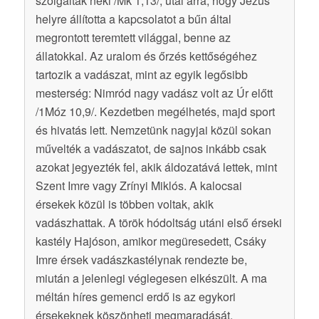
szolgáltak neki /Mk 1,13/; utal arra, hogy Jézus
helyre állította a kapcsolatot a bűn által
megrontott teremtett világgal, benne az
állatokkal. Az uralom és őrzés kettőségéhez
tartozik a vadászat, mint az egyik legősibb
mesterség: Nimród nagy vadász volt az Úr előtt
/1Móz 10,9/. Kezdetben megélhetés, majd sport
és hivatás lett. Nemzetünk nagyjai közül sokan
művelték a vadászatot, de sajnos inkább csak
azokat jegyezték fel, akik áldozatává lettek, mint
Szent Imre vagy Zrínyi Miklós. A kalocsai
érsekek közül is többen voltak, akik
vadászhattak. A török hódoltság utáni első érseki
kastély Hajóson, amikor megüresedett, Csáky
Imre érsek vadászkastélynak rendezte be,
miután a jelenlegi véglegesen elkészült. A ma
méltán híres gemenci erdő is az egykori
érsekeknek köszönheti megmaradását.