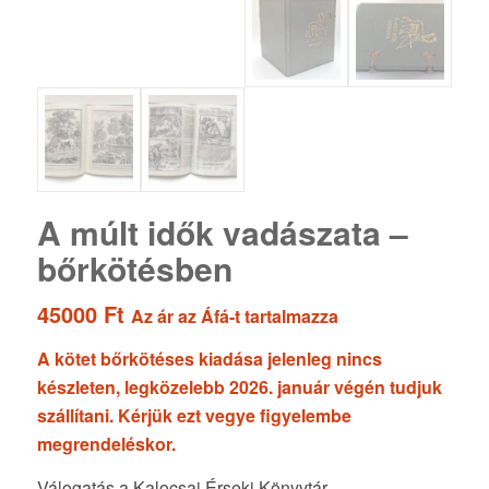
A múlt idők vadászata –
bőrkötésben
45000
Ft
Az ár az Áfá-t tartalmazza
A kötet bőrkötéses kiadása jelenleg nincs
készleten, legközelebb 2026. január végén tudjuk
szállítani. Kérjük ezt vegye figyelembe
megrendeléskor.
Válogatás a Kalocsai Érseki Könyvtár