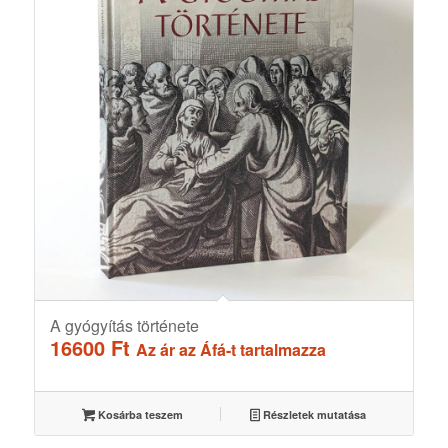
A gyógyítás története
16600
Ft
Az ár az Áfá-t tartalmazza
Kosárba teszem
Részletek mutatása