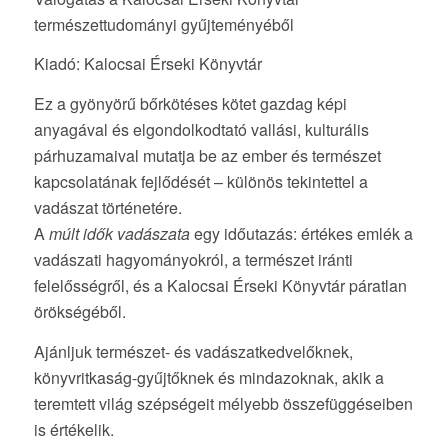
természettudományi gyűjteményéből
Kiadó: Kalocsai Érseki Könyvtár
Ez a gyönyörű bőrkötéses kötet gazdag képi
anyagával és elgondolkodtató vallási, kulturális
párhuzamaival mutatja be az ember és természet
kapcsolatának fejlődését – különös tekintettel a
vadászat történetére.
A
múlt idők vadászata
egy időutazás: értékes emlék a
vadászati hagyományokról, a természet iránti
felelősségről, és a Kalocsai Érseki Könyvtár páratlan
örökségéből.
Ajánljuk természet- és vadászatkedvelőknek,
könyvritkaság-gyűjtőknek és mindazoknak, akik a
teremtett világ szépségeit mélyebb összefüggéseiben
is értékelik.