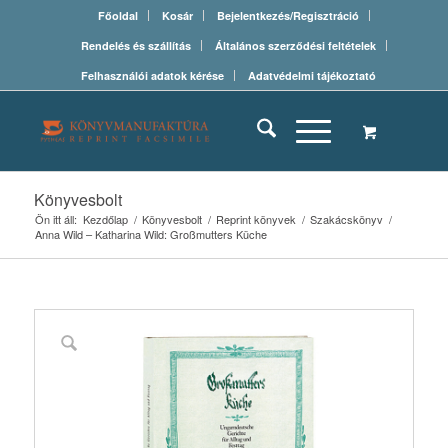
Főoldal
Kosár
Bejelentkezés/Regisztráció
Rendelés és szállítás
Általános szerződési feltételek
Felhasználói adatok kérése
Adatvédelmi tájékoztató
Könyvesbolt
Ön itt áll:
Kezdőlap
/
Könyvesbolt
/
Reprint könyvek
/
Szakácskönyv
/
Anna Wild – Katharina Wild: Großmutters Küche