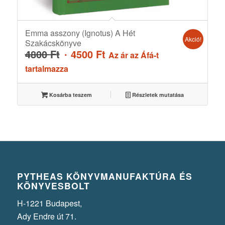
Emma asszony (Ignotus) A Hét
Akció!
Szakácskönyve
Original
Current
4800
Ft
4500
Ft
Az ár az Áfá-t
price
price
tartalmazza
was:
is:
4800 Ft.
4500 Ft.
Kosárba teszem
Részletek mutatása
PYTHEAS KÖNYVMANUFAKTÚRA ÉS
KÖNYVESBOLT
H-1221 Budapest,
Ady Endre út 71.