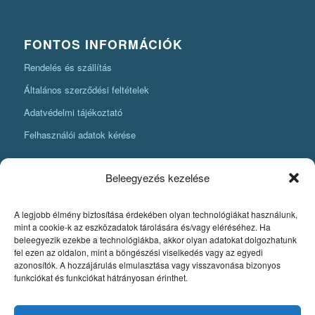
FONTOS INFORMÁCIÓK
Rendelés és szállítás
Általános szerződési feltételek
Adatvédelmi tájékoztató
Felhasználói adatok kérése
Beleegyezés kezelése
A legjobb élmény biztosítása érdekében olyan technológiákat használunk,
KÖNYVKÉSZÍTÉSI INFORMÁCIÓK
mint a cookie-k az eszközadatok tárolására és/vagy eléréséhez. Ha
beleegyezik ezekbe a technológiákba, akkor olyan adatokat dolgozhatunk
Amit mindenképpen tudnia kell, ha könyvet szeretne készíteni
fel ezen az oldalon, mint a böngészési viselkedés vagy az egyedi
azonosítók. A hozzájárulás elmulasztása vagy visszavonása bizonyos
Fontos szabályok a könyv nyomdai pdfjének elkészítéséhez
funkciókat és funkciókat hátrányosan érinthet.
Egyedi könyvkiadás
Szerzői jog. A könyvkészítés alapjai