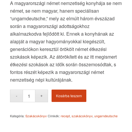
A magyarországi német nemzetiség konyhája se nem
német, se nem magyar, hanem speciálisan
“ungarndeutsche,” mely az elmúlt három évszázad
során a magyarországi adottságokhoz
alkalmazkodva fejlődött ki. Ennek a konyhának az
alapját a magyar hagyományokkal kiegészült,
generációkon keresztül örökölt német étkezési
szokások képezik. Az átörökített és az itt megismert
étkezési szokások az idők során összemosódtak, s
fontos részét képezik a magyarországi német
nemzetiség népi kultúrájának.
Kosárba teszem
Kategória:
Szakácskönyv
Címkék:
recept
,
szakácskönyv
,
ungarndeutsche