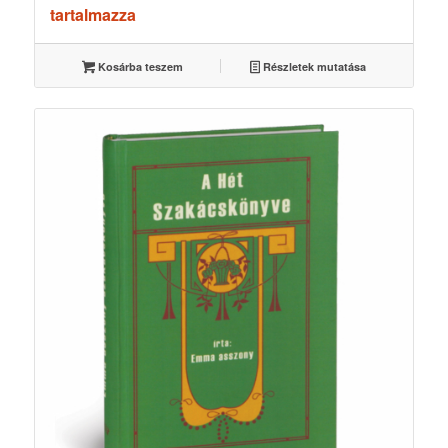
price
price
tartalmazza
was:
is:
3000 Ft.
2700 Ft.
Kosárba teszem
Részletek mutatása