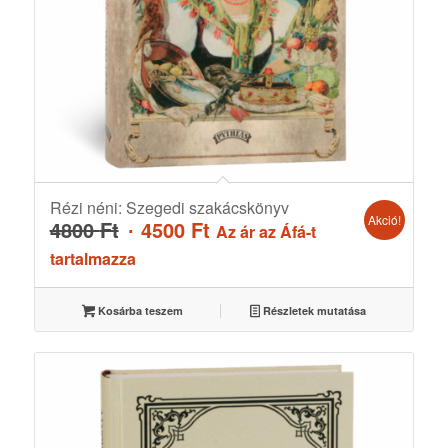
Rézi néni: Szegedi szakácskönyv
Akció!
Original
Current
4800
Ft
4500
Ft
Az ár az Áfá-t
price
price
tartalmazza
was:
is:
4800 Ft.
4500 Ft.
Kosárba teszem
Részletek mutatása