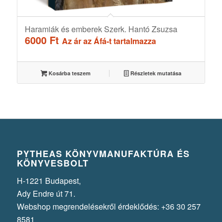
Haramiák és emberek Szerk. Hantó Zsuzsa
6000
Ft
Az ár az Áfá-t tartalmazza
Kosárba teszem
Részletek mutatása
PYTHEAS KÖNYVMANUFAKTÚRA ÉS
KÖNYVESBOLT
H-1221 Budapest,
Ady Endre út 71.
Webshop megrendelésekről érdeklődés: +36 30 257
8581