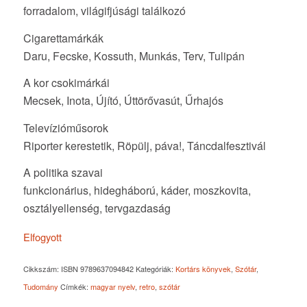
forradalom, világifjúsági találkozó
Cigarettamárkák
Daru, Fecske, Kossuth, Munkás, Terv, Tulipán
A kor csokimárkái
Mecsek, Inota, Újító, Úttörővasút, Űrhajós
Televízióműsorok
Riporter kerestetik, Röpülj, páva!, Táncdalfesztivál
A politika szavai
funkcionárius, hidegháború, káder, moszkovita,
osztályellenség, tervgazdaság
Elfogyott
Cikkszám:
ISBN 9789637094842
Kategóriák:
Kortárs könyvek
,
Szótár
,
Tudomány
Címkék:
magyar nyelv
,
retro
,
szótár