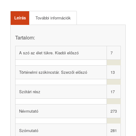
Leírás
További információk
Tartalom:
A szó az élet tükre. Kiadói előszó
7
Történelmi szókincstár. Szerzői előszó
13
Szótári rész
17
Névmutató
273
Szómutató
281