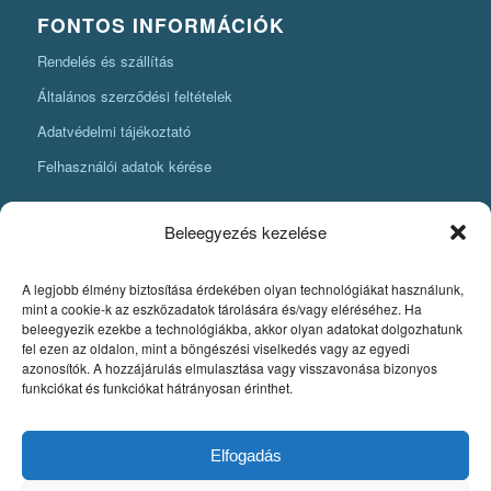
FONTOS INFORMÁCIÓK
Rendelés és szállítás
Általános szerződési feltételek
Adatvédelmi tájékoztató
Felhasználói adatok kérése
Beleegyezés kezelése
A legjobb élmény biztosítása érdekében olyan technológiákat használunk,
KÖNYVKÉSZÍTÉSI INFORMÁCIÓK
mint a cookie-k az eszközadatok tárolására és/vagy eléréséhez. Ha
beleegyezik ezekbe a technológiákba, akkor olyan adatokat dolgozhatunk
Amit mindenképpen tudnia kell, ha könyvet szeretne készíteni
fel ezen az oldalon, mint a böngészési viselkedés vagy az egyedi
azonosítók. A hozzájárulás elmulasztása vagy visszavonása bizonyos
Fontos szabályok a könyv nyomdai pdfjének elkészítéséhez
funkciókat és funkciókat hátrányosan érinthet.
Egyedi könyvkiadás
Szerzői jog. A könyvkészítés alapjai
Elfogadás