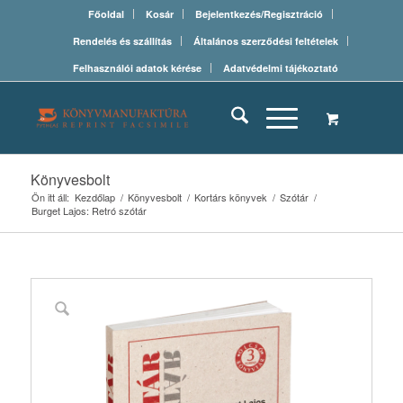
Főoldal
Kosár
Bejelentkezés/Regisztráció
Rendelés és szállítás
Általános szerződési feltételek
Felhasználói adatok kérése
Adatvédelmi tájékoztató
Könyvesbolt
Ön itt áll:
Kezdőlap
/
Könyvesbolt
/
Kortárs könyvek
/
Szótár
/
Burget Lajos: Retró szótár