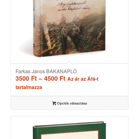
Farkas János BAKANAPLÓ
Ártartomány:
3500
Ft
–
4500
Ft
Az ár az Áfá-t
3500 Ft
tartalmazza
-
4500 Ft
Opciók választása