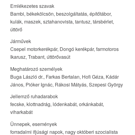
Emlékezetes szavak
Bambi, békekölcsön, beszolgáltatás, építőtábor,
kulák, maszek, sztahanovista, tantusz, társbérlet,
úttörő
Járművek
Csepel motorkerékpár, Dongó kerékpár, farmotoros
Ikarusz, Trabant, úttörővasút
Meghatározó személyek
Buga László dr., Farkas Bertalan, Hofi Géza, Kádár
János, Pióker Ignác, Rákosi Mátyás, Szepesi György
Jellemző ruhadarabok
fecske, klottnadrág, lódenkabát, orkánkabát,
viharkabát
Ünnepek, események
forradalmi ifjúsági napok, nagy októberi szocialista