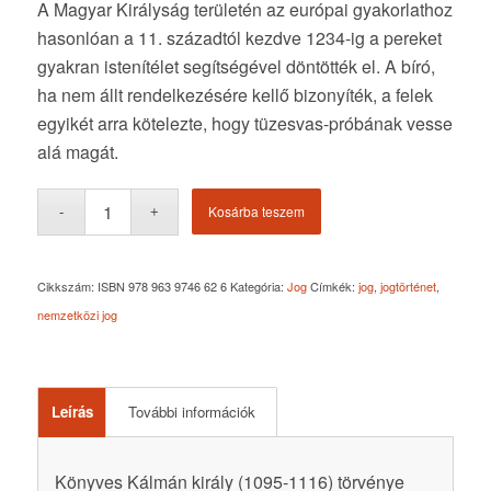
A Magyar Királyság területén az európai gyakorlathoz
hasonlóan a 11. századtól kezdve 1234-ig a pereket
gyakran istenítélet segítségével döntötték el. A bíró,
ha nem állt rendelkezésére kellő bizonyíték, a felek
egyikét arra kötelezte, hogy tüzesvas-próbának vesse
alá magát.
Kosárba teszem
Cikkszám:
ISBN 978 963 9746 62 6
Kategória:
Jog
Címkék:
jog
,
jogtörténet
,
nemzetközi jog
Leírás
További információk
Könyves Kálmán király (1095-1116) törvénye