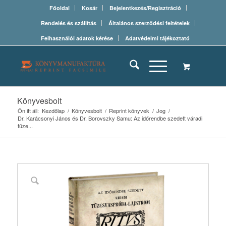
Főoldal
Kosár
Bejelentkezés/Regisztráció
Rendelés és szállítás
Általános szerződési feltételek
Felhasználói adatok kérése
Adatvédelmi tájékoztató
Könyvesbolt
Ön itt áll:
Kezdőlap
/
Könyvesbolt
/
Reprint könyvek
/
Jog
/
Dr. Karácsonyi János és Dr. Borovszky Samu: Az időrendbe szedett váradi
tüze...