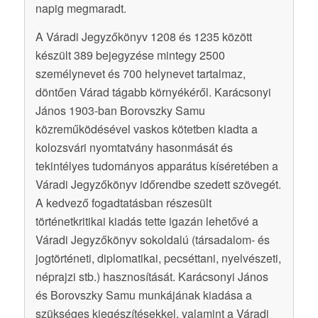
napig megmaradt.
A Váradi Jegyzőkönyv 1208 és 1235 között
készült 389 bejegyzése mintegy 2500
személynevet és 700 helynevet tartalmaz,
döntően Várad tágabb környékéről. Karácsonyi
János 1903-ban Borovszky Samu
közreműködésével vaskos kötetben kiadta a
kolozsvári nyomtatvány hasonmását és
tekintélyes tudományos apparátus kíséretében a
Váradi Jegyzőkönyv időrendbe szedett szövegét.
A kedvező fogadtatásban részesült
történetkritikai kiadás tette igazán lehetővé a
Váradi Jegyzőkönyv sokoldalú (társadalom- és
jogtörténeti, diplomatikai, pecséttani, nyelvészeti,
néprajzi stb.) hasznosítását. Karácsonyi János
és Borovszky Samu munkájának kiadása a
szükséges kiegészítésekkel, valamint a Váradi