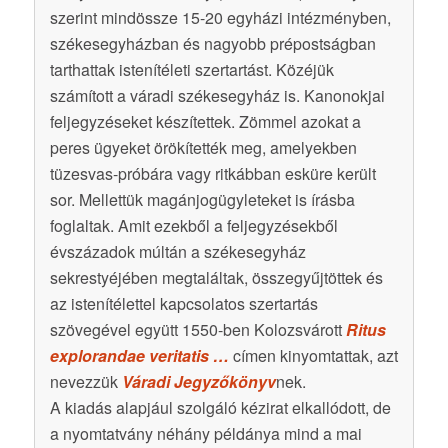
szerint mindössze 15-20 egyházi intézményben,
székesegyházban és nagyobb prépostságban
tarthattak istenítéleti szertartást. Közéjük
számított a váradi székesegyház is. Kanonokjai
feljegyzéseket készítettek. Zömmel azokat a
peres ügyeket örökítették meg, amelyekben
tüzesvas-próbára vagy ritkábban esküre került
sor. Mellettük magánjogügyleteket is írásba
foglaltak. Amit ezekből a feljegyzésekből
évszázadok múltán a székesegyház
sekrestyéjében megtaláltak, összegyűjtöttek és
az istenítélettel kapcsolatos szertartás
szövegével együtt 1550-ben Kolozsvárott
Ritus
explorandae veritatis …
címen kinyomtattak, azt
nevezzük
Váradi Jegyzőkönyv
nek.
A kiadás alapjául szolgáló kézirat elkallódott, de
a nyomtatvány néhány példánya mind a mai