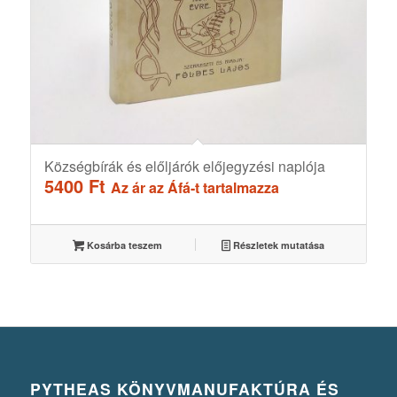
Községbírák és előljárók előjegyzési naplója
5400
Ft
Az ár az Áfá-t tartalmazza
Kosárba teszem
Részletek mutatása
PYTHEAS KÖNYVMANUFAKTÚRA ÉS