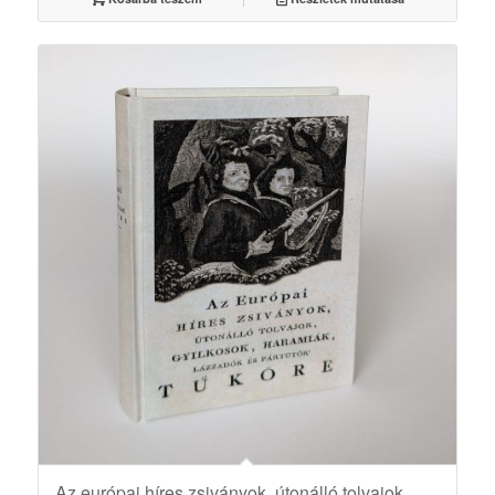
Az európai híres zsiványok, útonálló tolvajok,