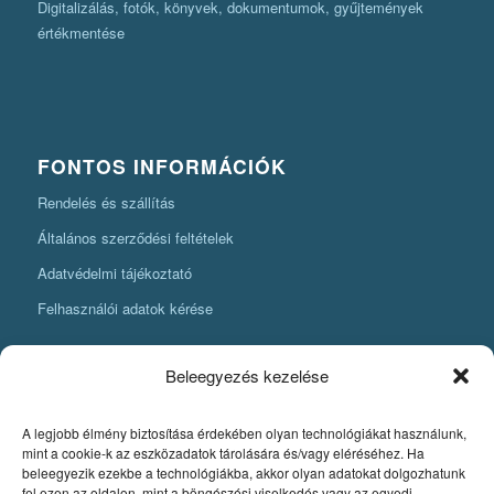
Digitalizálás, fotók, könyvek, dokumentumok, gyűjtemények
értékmentése
FONTOS INFORMÁCIÓK
Rendelés és szállítás
Általános szerződési feltételek
Adatvédelmi tájékoztató
Felhasználói adatok kérése
Beleegyezés kezelése
A legjobb élmény biztosítása érdekében olyan technológiákat használunk,
KÖNYVKÉSZÍTÉSI INFORMÁCIÓK
mint a cookie-k az eszközadatok tárolására és/vagy eléréséhez. Ha
beleegyezik ezekbe a technológiákba, akkor olyan adatokat dolgozhatunk
Amit mindenképpen tudnia kell, ha könyvet szeretne készíteni
fel ezen az oldalon, mint a böngészési viselkedés vagy az egyedi