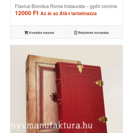
Flavius Blondus Roma Instaurata – győri corvina
12000
Ft
Az ár az Áfá-t tartalmazza
Kosárba teszem
Részletek mutatása