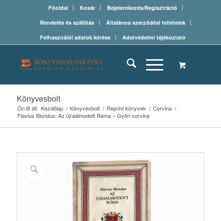
Főoldal
Kosár
Bejelentkezés/Regisztráció
Rendelés és szállítás
Általános szerződési feltételek
Felhasználói adatok kérése
Adatvédelmi tájékoztató
Könyvesbolt
Ön itt áll:
Kezdőlap
/
Könyvesbolt
/
Reprint könyvek
/
Corvina
/
Flavius Blondus: Az újraálmodott Róma – Győri corvina