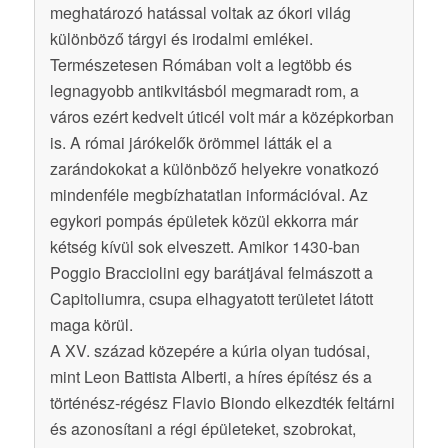
meghatározó hatással voltak az ókori világ
különböző tárgyi és irodalmi emlékei.
Természetesen Rómában volt a legtöbb és
legnagyobb antikvitásból megmaradt rom, a
város ezért kedvelt úticél volt már a középkorban
is. A római járókelők örömmel látták el a
zarándokokat a különböző helyekre vonatkozó
mindenféle megbízhatatlan információval. Az
egykori pompás épületek közül ekkorra már
kétség kívül sok elveszett. Amikor 1430-ban
Poggio Bracciolini egy barátjával felmászott a
Capitoliumra, csupa elhagyatott területet látott
maga körül.
A XV. század közepére a kúria olyan tudósai,
mint Leon Battista Alberti, a híres építész és a
történész-régész Flavio Biondo elkezdték feltárni
és azonosítani a régi épületeket, szobrokat,