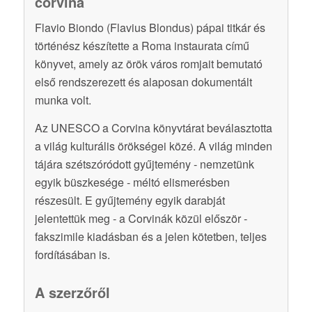
corvina
Flavio Biondo (Flavius Blondus) pápai titkár és
történész készítette a Roma instaurata című
könyvet, amely az örök város romjait bemutató
első rendszerezett és alaposan dokumentált
munka volt.
Az UNESCO a Corvina könyvtárat beválasztotta
a világ kulturális örökségei közé. A világ minden
tájára szétszóródott gyűjtemény ‐ nemzetünk
egyik büszkesége ‐ méltó elismerésben
részesült. E gyűjtemény egyik darabját
jelentettük meg ‐ a Corvinák közül először ‐
fakszimile kiadásban és a jelen kötetben, teljes
fordításában is.
A szerzőről