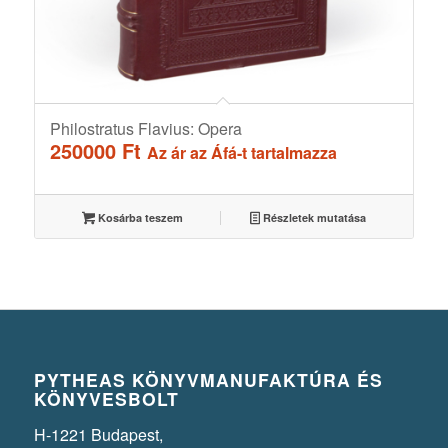
Philostratus Flavius: Opera
250000
Ft
Az ár az Áfá-t tartalmazza
Kosárba teszem
Részletek mutatása
PYTHEAS KÖNYVMANUFAKTÚRA ÉS
KÖNYVESBOLT
H-1221 Budapest,