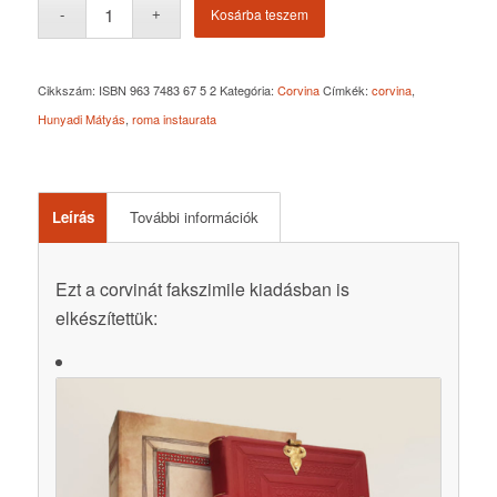
Kosárba teszem
Cikkszám:
ISBN 963 7483 67 5 2
Kategória:
Corvina
Címkék:
corvina
,
Hunyadi Mátyás
,
roma instaurata
Leírás
További információk
Ezt a corvinát fakszimile kiadásban is
elkészítettük: