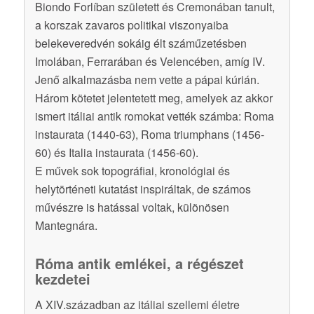
Biondo Forlíban született és Cremonában tanult,
a korszak zavaros politikai viszonyaiba
belekeveredvén sokáig élt száműzetésben
Imolában, Ferrarában és Velencében, amíg IV.
Jenő alkalmazásba nem vette a pápai kúrián.
Három kötetet jelentetett meg, amelyek az akkor
ismert itáliai antik romokat vették számba: Roma
instaurata (1440-63), Roma triumphans (1456-
60) és Italia instaurata (1456-60).
E művek sok topográfiai, kronológiai és
helytörténeti kutatást inspiráltak, de számos
művészre is hatással voltak, különösen
Mantegnára.
Róma antik emlékei, a régészet
kezdetei
A XIV.században az itáliai szellemi életre