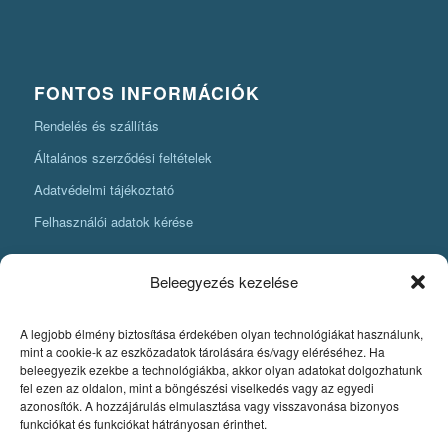
FONTOS INFORMÁCIÓK
Rendelés és szállítás
Általános szerződési feltételek
Adatvédelmi tájékoztató
Felhasználói adatok kérése
Beleegyezés kezelése
A legjobb élmény biztosítása érdekében olyan technológiákat használunk,
KÖNYVKÉSZÍTÉSI INFORMÁCIÓK
mint a cookie-k az eszközadatok tárolására és/vagy eléréséhez. Ha
beleegyezik ezekbe a technológiákba, akkor olyan adatokat dolgozhatunk
Amit mindenképpen tudnia kell, ha könyvet szeretne készíteni
fel ezen az oldalon, mint a böngészési viselkedés vagy az egyedi
azonosítók. A hozzájárulás elmulasztása vagy visszavonása bizonyos
Fontos szabályok a könyv nyomdai pdfjének elkészítéséhez
funkciókat és funkciókat hátrányosan érinthet.
Egyedi könyvkiadás