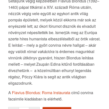
Sétáljunk végig képzeletben Flavius Blondus (1392–
1463) pápai titkárral a XIV. századi Róma utcáin,
nézzük végig vele együtt az egykori antik világ
pompás épületeit, melyek közül ekkorra már sok az
enyészeté lett; az ókori fórumot disznók és elvadult
növényzet népesítették be. Ismerjük meg az Európa
szerte híres humanista elbeszéléséből az örök várost.
E leírást – mely a győri corvina névre hallgat – akár
egy valódi
római vakációra
is érdemes magunkkal
vinnünk útikönyv gyanánt, hiszen Blondus leírása
mellett – melyet Zsupán Edina kitűnő fordításában
élvezhetünk – a közelmúltban elhunyt legendás
régész, Póczy Klára is segít az antik világban
eligazodnunk.
A
Flavius Blondus: Roma Instaurata
című corvina
facsimile kiadásban is elérhető.