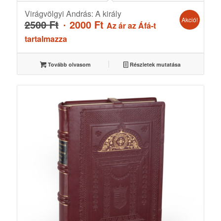
Virágvölgyi András: A király
Akció!
Original
Current
2500
Ft
2000
Ft
Az ár az Áfá-t
price
price
tartalmazza
was:
is:
2500 Ft.
2000 Ft.
Tovább olvasom
Részletek mutatása