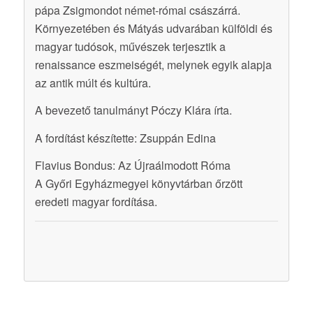
pápa Zsigmondot német-római császárrá.
Környezetében és Mátyás udvarában külföldi és
magyar tudósok, művészek terjesztik a
renaissance eszmeiségét, melynek egyik alapja
az antik múlt és kultúra.
A bevezető tanulmányt Póczy Klára írta.
A fordítást készítette: Zsuppán Edina
Flavius Bondus: Az Újraálmodott Róma
A Győri Egyházmegyei könyvtárban őrzött
eredeti magyar fordítása.