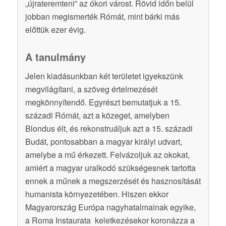
„újrateremteni” az ókori várost. Rövid időn belül
jobban megismerték Rómát, mint bárki más
előttük ezer évig.
A tanulmány
Jelen kiadásunkban két területet igyekszünk
megvilágítani, a szöveg értelmezését
megkönnyítendő. Egyrészt bemutatjuk a 15.
századi Rómát, azt a közeget, amelyben
Blondus élt, és rekonstruáljuk azt a 15. századi
Budát, pontosabban a magyar királyi udvart,
amelybe a mű érkezett. Felvázoljuk az okokat,
amiért a magyar uralkodó szükségesnek tartotta
ennek a műnek a megszerzését és hasznosítását
humanista környezetében. Hiszen ekkor
Magyarország Európa nagyhatalmainak egyike,
a Roma Instaurata keletkezésekor koronázza a