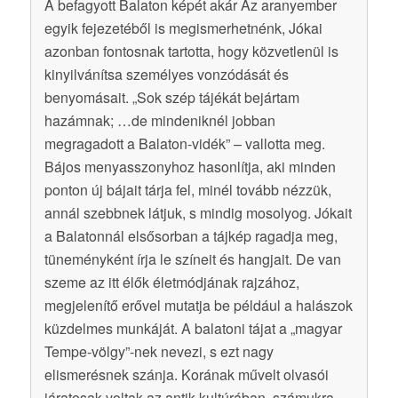
A befagyott Balaton képét akár Az aranyember
egyik fejezetéből is megismerhetnénk, Jókai
azonban fontosnak tartotta, hogy közvetlenül is
kinyilvánítsa személyes vonzódását és
benyomásait. „Sok szép tájékát bejártam
hazámnak; …de mindeniknél jobban
megragadott a Balaton-vidék” – vallotta meg.
Bájos menyasszonyhoz hasonlítja, aki minden
ponton új bájait tárja fel, minél tovább nézzük,
annál szebbnek látjuk, s mindig mosolyog. Jókait
a Balatonnál elsősorban a tájkép ragadja meg,
tüneményként írja le színeit és hangjait. De van
szeme az itt élők életmódjának rajzához,
megjelenítő erővel mutatja be például a halászok
küzdelmes munkáját. A balatoni tájat a „magyar
Tempe-völgy”-nek nevezi, s ezt nagy
elismerésnek szánja. Korának művelt olvasói
járatosak voltak az antik kultúrában, számukra