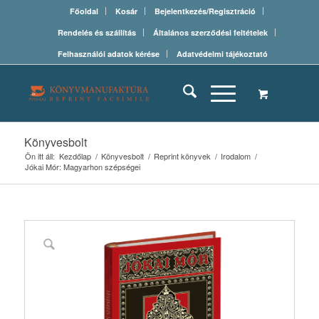
Főoldal
Kosár
Bejelentkezés/Regisztráció
Rendelés és szállítás
Általános szerződési feltételek
Felhasználói adatok kérése
Adatvédelmi tájékoztató
Könyvesbolt
Ön itt áll:
Kezdőlap
/
Könyvesbolt
/
Reprint könyvek
/
Irodalom
/
Jókai Mór: Magyarhon szépségei