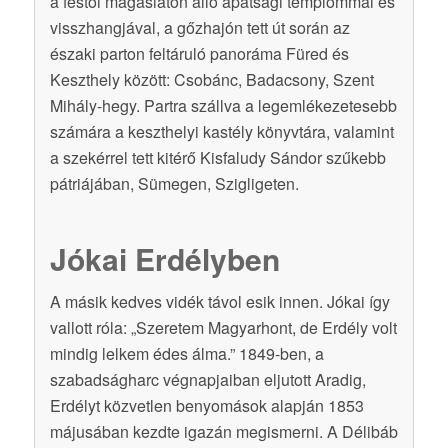
a festői magaslaton álló apátsági templommal és
visszhangjával, a gőzhajón tett út során az
északi parton feltáruló panoráma Füred és
Keszthely között: Csobánc, Badacsony, Szent
Mihály-hegy. Partra szállva a legemlékezetesebb
számára a keszthelyi kastély könyvtára, valamint
a szekérrel tett kitérő Kisfaludy Sándor szűkebb
pátriájában, Sümegen, Szigligeten.
Jókai Erdélyben
A másik kedves vidék távol esik innen. Jókai így
vallott róla: „Szeretem Magyarhont, de Erdély volt
mindig lelkem édes álma.” 1849-ben, a
szabadságharc végnapjaiban eljutott Aradig,
Erdélyt közvetlen benyomások alapján 1853
májusában kezdte igazán megismerni. A Délibáb