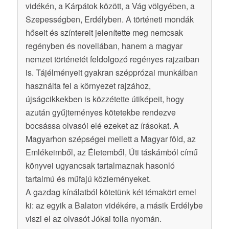
vidékén, a Kárpátok között, a Vág völgyében, a
Szepességben, Erdélyben. A történeti mondák
hőseit és színtereit jelenítette meg nemcsak
regényben és novellában, hanem a magyar
nemzet történetét feldolgozó regényes rajzaiban
is. Tájélményeit gyakran szépprózai munkáiban
használta fel a környezet rajzához,
újságcikkekben is közzétette útiképeit, hogy
azután gyűjteményes kötetekbe rendezve
bocsássa olvasói elé ezeket az írásokat. A
Magyarhon szépségei mellett a Magyar föld, az
Emlékeimből, az Életemből, Úti táskámból című
könyvei ugyancsak tartalmaznak hasonló
tartalmú és műfajú közleményeket.
A gazdag kínálatból kötetünk két témakört emel
ki: az egyik a Balaton vidékére, a másik Erdélybe
viszi el az olvasót Jókai tolla nyomán.