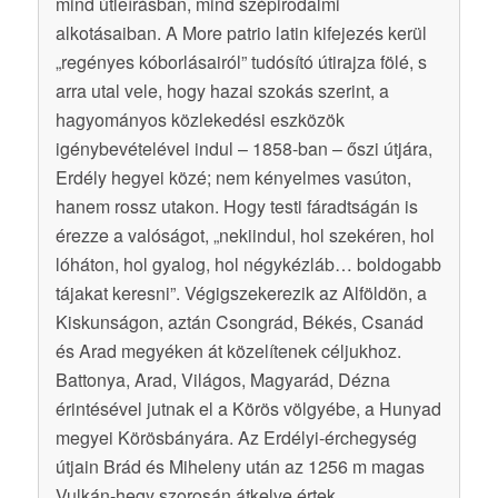
mind útleírásban, mind szépirodalmi
alkotásaiban. A More patrio latin kifejezés kerül
„regényes kóborlásairól” tudósító útirajza fölé, s
arra utal vele, hogy hazai szokás szerint, a
hagyományos közlekedési eszközök
igénybevételével indul – 1858-ban – őszi útjára,
Erdély hegyei közé; nem kényelmes vasúton,
hanem rossz utakon. Hogy testi fáradtságán is
érezze a valóságot, „nekiindul, hol szekéren, hol
lóháton, hol gyalog, hol négykézláb… boldogabb
tájakat keresni”. Végigszekerezik az Alföldön, a
Kiskunságon, aztán Csongrád, Békés, Csanád
és Arad megyéken át közelítenek céljukhoz.
Battonya, Arad, Világos, Magyarád, Dézna
érintésével jutnak el a Körös völgyébe, a Hunyad
megyei Körösbányára. Az Erdélyi-érchegység
útjain Brád és Miheleny után az 1256 m magas
Vulkán-hegy szorosán átkelve értek