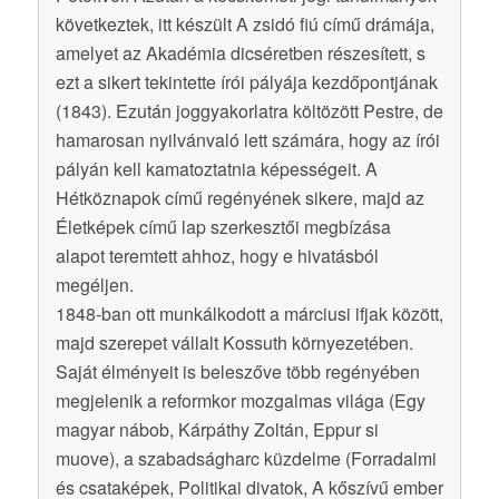
következtek, itt készült A zsidó fiú című drámája,
amelyet az Akadémia dicséretben részesített, s
ezt a sikert tekintette írói pályája kezdőpontjának
(1843). Ezután joggyakorlatra költözött Pestre, de
hamarosan nyilvánvaló lett számára, hogy az írói
pályán kell kamatoztatnia képességeit. A
Hétköznapok című regényének sikere, majd az
Életképek című lap szerkesztői megbízása
alapot teremtett ahhoz, hogy e hivatásból
megéljen.
1848-ban ott munkálkodott a márciusi ifjak között,
majd szerepet vállalt Kossuth környezetében.
Saját élményeit is beleszőve több regényében
megjelenik a reformkor mozgalmas világa (Egy
magyar nábob, Kárpáthy Zoltán, Eppur si
muove), a szabadságharc küzdelme (Forradalmi
és csataképek, Politikai divatok, A kőszívű ember