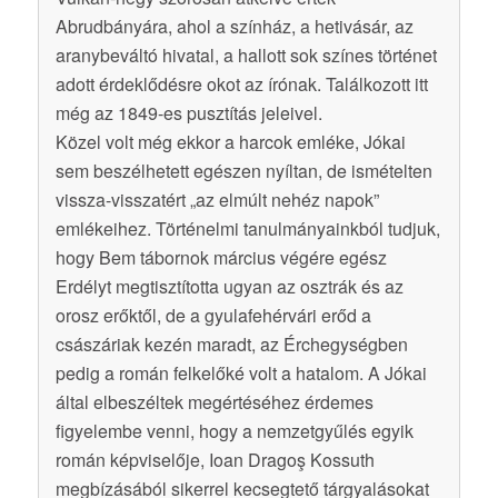
Abrudbányára, ahol a színház, a hetivásár, az
aranybeváltó hivatal, a hallott sok színes történet
adott érdeklődésre okot az írónak. Találkozott itt
még az 1849-es pusztítás jeleivel.
Közel volt még ekkor a harcok emléke, Jókai
sem beszélhetett egészen nyíltan, de ismételten
vissza-visszatért „az elmúlt nehéz napok”
emlékeihez. Történelmi tanulmányainkból tudjuk,
hogy Bem tábornok március végére egész
Erdélyt megtisztította ugyan az osztrák és az
orosz erőktől, de a gyulafehérvári erőd a
császáriak kezén maradt, az Érchegységben
pedig a román felkelőké volt a hatalom. A Jókai
által elbeszéltek megértéséhez érdemes
figyelembe venni, hogy a nemzetgyűlés egyik
román képviselője, Ioan Dragoş Kossuth
megbízásából sikerrel kecsegtető tárgyalásokat