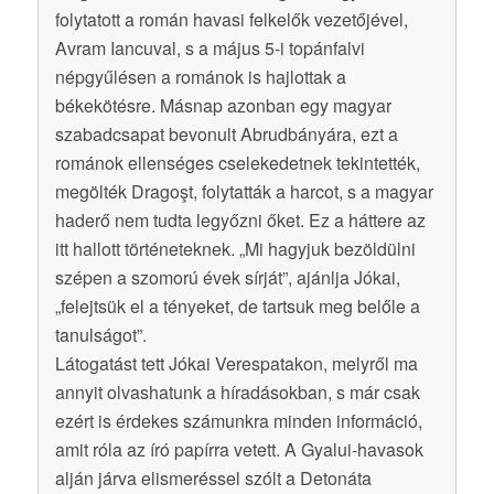
folytatott a román havasi felkelők vezetőjével,
Avram Iancuval, s a május 5-i topánfalvi
népgyűlésen a románok is hajlottak a
békekötésre. Másnap azonban egy magyar
szabadcsapat bevonult Abrudbányára, ezt a
románok ellenséges cselekedetnek tekintették,
megölték Dragoşt, folytatták a harcot, s a magyar
haderő nem tudta legyőzni őket. Ez a háttere az
itt hallott történeteknek. „Mi hagyjuk bezöldülni
szépen a szomorú évek sírját”, ajánlja Jókai,
„felejtsük el a tényeket, de tartsuk meg belőle a
tanulságot”.
Látogatást tett Jókai Verespatakon, melyről ma
annyit olvashatunk a híradásokban, s már csak
ezért is érdekes számunkra minden információ,
amit róla az író papírra vetett. A Gyalui-havasok
alján járva elismeréssel szólt a Detonáta