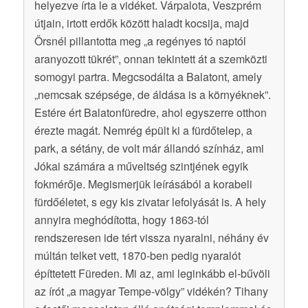
helyezve írta le a vidéket. Várpalota, Veszprém
útjain, irtott erdők között haladt kocsija, majd
Örsnél pillantotta meg „a regényes tó naptól
aranyozott tükrét”, onnan tekintett át a szemközti
somogyi partra. Megcsodálta a Balatont, amely
„nemcsak szépsége, de áldása is a környéknek”.
Estére ért Balatonfüredre, ahol egyszerre otthon
érezte magát. Nemrég épült ki a fürdőtelep, a
park, a sétány, de volt már állandó színház, ami
Jókai számára a műveltség szintjének egyik
fokmérője. Megismerjük leírásából a korabeli
fürdőéletet, s egy kis zivatar lefolyását is. A hely
annyira meghódította, hogy 1863-tól
rendszeresen ide tért vissza nyaralni, néhány év
múltán telket vett, 1870-ben pedig nyaralót
építtetett Füreden. Mi az, ami leginkább el-bűvöli
az írót „a magyar Tempe-völgy” vidékén? Tihany