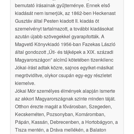
bemutató írásainak gyűjteménye. Ennek első
kiadását nem ismerjük, az 1862-ben Heckenast
Gusztáv által Pesten kiadott II. kiadás öt
szemelvényt tartalmazott, a további kiadásokat
azután újabb szövegekkel gyarapították. A
Magvető Könyvkiadó 1956-ban Fazekas László
által gondozott „Úti- és tájképek a XIX. századi
Magyarországon” alcímű kötetében tizenkilenc
Jókai-írást adtak közre, sajnos egyiket-másikat
megrövidítve, olykor csupán egy-egy részletet
kiemelve.
Jókai Mór személyes élmények alapján ismerte
az akkori Magyarországnak szinte minden táját.
Otthon érezte magát a fővárosban, Szegeden,
Kecskeméten, Pozsonyban, Komáromban,
Pápán, Kassán, Debrecenben, a Hortobágyon, a
Tisza mentén, a Dráva mellékén, a Balaton