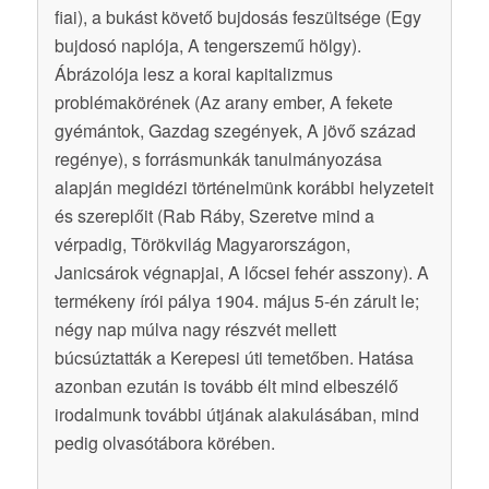
fiai), a bukást követő bujdosás feszültsége (Egy
bujdosó naplója, A tengerszemű hölgy).
Ábrázolója lesz a korai kapitalizmus
problémakörének (Az arany ember, A fekete
gyémántok, Gazdag szegények, A jövő század
regénye), s forrásmunkák tanulmányozása
alapján megidézi történelmünk korábbi helyzeteit
és szereplőit (Rab Ráby, Szeretve mind a
vérpadig, Törökvilág Magyarországon,
Janicsárok végnapjai, A lőcsei fehér asszony). A
termékeny írói pálya 1904. május 5-én zárult le;
négy nap múlva nagy részvét mellett
búcsúztatták a Kerepesi úti temetőben. Hatása
azonban ezután is tovább élt mind elbeszélő
irodalmunk további útjának alakulásában, mind
pedig olvasótábora körében.