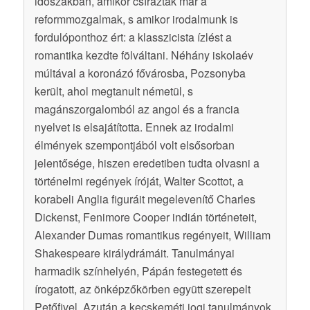
időszakban, amikor csíráztak már a
reformmozgalmak, s amikor irodalmunk is
fordulóponthoz ért: a klasszicista ízlést a
romantika kezdte fölváltani. Néhány iskolaév
múltával a koronázó fővárosba, Pozsonyba
került, ahol megtanult németül, s
magánszorgalomból az angol és a francia
nyelvet is elsajátította. Ennek az irodalmi
élmények szempontjából volt elsősorban
jelentősége, hiszen eredetiben tudta olvasni a
történelmi regények íróját, Walter Scottot, a
korabeli Anglia figuráit megelevenítő Charles
Dickenst, Fenimore Cooper indián történeteit,
Alexander Dumas romantikus regényeit, William
Shakespeare királydrámáit. Tanulmányai
harmadik színhelyén, Pápán festegetett és
írogatott, az önképzőkörben együtt szerepelt
Petőfivel. Azután a kecskeméti jogi tanulmányok