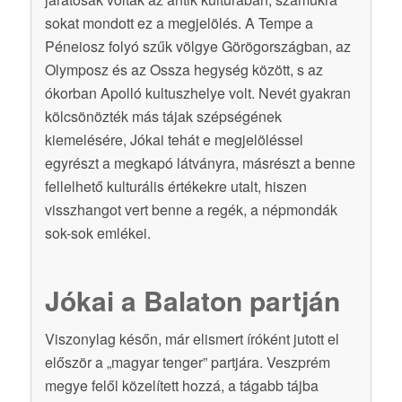
sokat mondott ez a megjelölés. A Tempe a
Péneiosz folyó szűk völgye Görögországban, az
Olymposz és az Ossza hegység között, s az
ókorban Apolló kultuszhelye volt. Nevét gyakran
kölcsönözték más tájak szépségének
kiemelésére, Jókai tehát e megjelöléssel
egyrészt a megkapó látványra, másrészt a benne
fellelhető kulturális értékekre utalt, hiszen
visszhangot vert benne a regék, a népmondák
sok-sok emlékei.
Jókai a Balaton partján
Viszonylag későn, már elismert íróként jutott el
először a „magyar tenger” partjára. Veszprém
megye felől közelített hozzá, a tágabb tájba