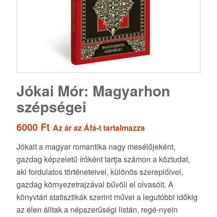
Jókai Mór: Magyarhon
szépségei
6000
Ft
Az ár az Áfá-t tartalmazza
Jókait a magyar romantika nagy mesélőjeként,
gazdag képzeletű íróként tartja számon a köztudat,
aki fordulatos történeteivel, különös szereplőivel,
gazdag környezetrajzával bűvöli el olvasóit. A
könyvtári statisztikák szerint művei a legutóbbi időkig
az élen álltak a népszerűségi listán, regé-nyein