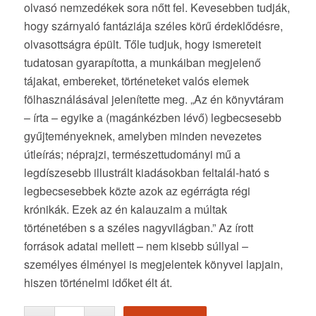
olvasó nemzedékek sora nőtt fel. Kevesebben tudják,
hogy szárnyaló fantáziája széles körű érdeklődésre,
olvasottságra épült. Tőle tudjuk, hogy ismereteit
tudatosan gyarapította, a munkáiban megjelenő
tájakat, embereket, történeteket valós elemek
fölhasználásával jelenítette meg. „Az én könyvtáram
– írta – egyike a (magánkézben lévő) legbecsesebb
gyűjteményeknek, amelyben minden nevezetes
útleírás; néprajzi, természettudományi mű a
legdíszesebb illustrált kiadásokban feltalál-ható s
legbecsesebbek közte azok az egérrágta régi
krónikák. Ezek az én kalauzaim a múltak
történetében s a széles nagyvilágban.” Az írott
források adatai mellett – nem kisebb súllyal –
személyes élményei is megjelentek könyvei lapjain,
hiszen történelmi időket élt át.