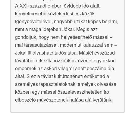
A XXI. századi ember rövidebb idő alatt,
kényelmesebb közlekedési eszközök
igénybevételével, nagyobb utakat képes bejárni,
mint a maga idejében Jókai. Mégis azt
gondoljuk, hogy nem helyettesíthető mással –
mai társasutazással, modern útikalauzzal sem –
Jókai itt olvasható tudósítása. Másfél évszázad
távolából érkezik hozzánk az üzenet egy akkori
embernek az akkori világról adott beszámolója
által. S ez a távlat kultúrtörténeti értéket ad a
személyes tapasztalatoknak, amelyek olvasása
közben egy mással összetéveszthetetlen író
elbeszélő művészetének hatása alá kerülünk.