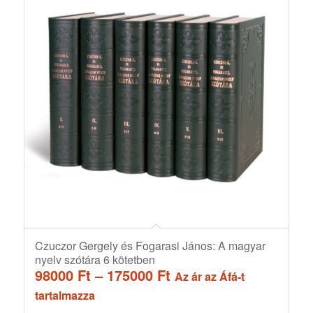
Czuczor Gergely és Fogarasi János: A magyar
nyelv szótára 6 kötetben
Ártartomány:
98000
Ft
–
175000
Ft
Az ár az Áfá-t
98000 Ft
tartalmazza
-