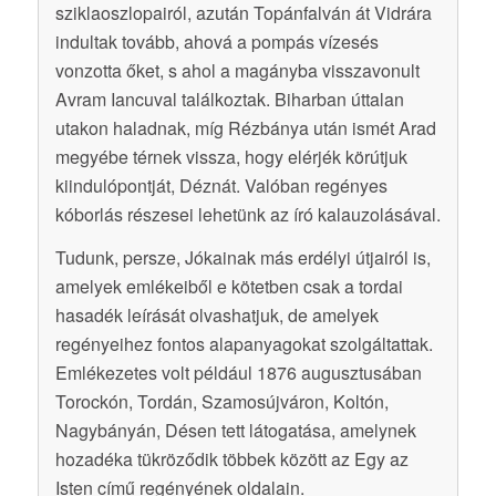
sziklaoszlopairól, azután Topánfalván át Vidrára
indultak tovább, ahová a pompás vízesés
vonzotta őket, s ahol a magányba visszavonult
Avram Iancuval találkoztak. Biharban úttalan
utakon haladnak, míg Rézbánya után ismét Arad
megyébe térnek vissza, hogy elérjék körútjuk
kiindulópontját, Déznát. Valóban regényes
kóborlás részesei lehetünk az író kalauzolásával.
Tudunk, persze, Jókainak más erdélyi útjairól is,
amelyek emlékeiből e kötetben csak a tordai
hasadék leírását olvashatjuk, de amelyek
regényeihez fontos alapanyagokat szolgáltattak.
Emlékezetes volt például 1876 augusztusában
Torockón, Tordán, Szamosújváron, Koltón,
Nagybányán, Désen tett látogatása, amelynek
hozadéka tükröződik többek között az Egy az
Isten című regényének oldalain.