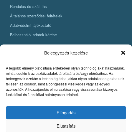
Rendelés és szállítás
Általános szerződési feltételek
Adatvédelmi tájékoztató
Felhasználói adatok kérése
Beleegyezés kezelése
A legjobb élmény biztosítása érdekében olyan technológiákat használunk,
KÖNYVKÉSZÍTÉSI INFORMÁCIÓK
mint a cookie-k az eszközadatok tárolására és/vagy eléréséhez. Ha
beleegyezik ezekbe a technológiákba, akkor olyan adatokat dolgozhatunk
Amit mindenképpen tudnia kell, ha könyvet szeretne készíteni
fel ezen az oldalon, mint a böngészési viselkedés vagy az egyedi
azonosítók. A hozzájárulás elmulasztása vagy visszavonása bizonyos
Fontos szabályok a könyv nyomdai pdfjének elkészítéséhez
funkciókat és funkciókat hátrányosan érinthet.
Egyedi könyvkiadás
Szerzői jog. A könyvkészítés alapjai
Elfogadás
Elutasítás