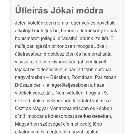
Útleírás Jókai módra
Jelen kötetünkben nem a regények és novellák
alkotóját mutatjuk be, hanem a termékeny írónak
honismereti jellegű leírásaiból adunk ízelítőt. E
műfajban igazán otthonosan mozgott Jókai;
útleírásaiban érdekfeszítően és humorral adta
vissza az eleven kíváncsisággal megfigyelt
tájakat és történéseket, s bár járt több európai
nagyvárosban – Bécsben, Rómában, Párizsban,
Brüsszelben -, a legerőteljesebben a hazai
vidékek vonzották. Nem véletlen, hogy a 19.
század utolsó évtizedében feladatot vállalt Az
Osztrák-Magyar Monarchia írásban és képben
című impozáns kötetsorozat szerkesztésében,
Magyarhon szépségei címmel pedig több
alkalommal is megjelent a hazai tájakat