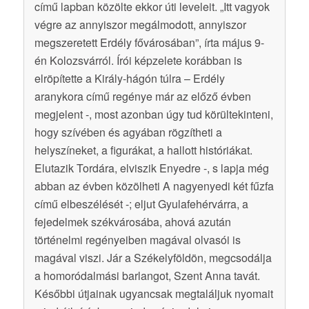
című lapban közölte ekkor úti leveleit. „Itt vagyok
végre az annyiszor megálmodott, annyiszor
megszeretett Erdély fővárosában”, írta május 9-
én Kolozsvárról. Írói képzelete korábban is
elröpítette a Király-hágón túlra – Erdély
aranykora című regénye már az előző évben
megjelent -, most azonban úgy tud körültekinteni,
hogy szívében és agyában rögzítheti a
helyszíneket, a figurákat, a hallott históriákat.
Elutazik Tordára, elviszik Enyedre -, s lapja még
abban az évben közölheti A nagyenyedi két fűzfa
című elbeszélését -; eljut Gyulafehérvárra, a
fejedelmek székvárosába, ahová azután
történelmi regényeiben magával olvasói is
magával viszi. Jár a Székelyföldön, megcsodálja
a homoródalmási barlangot, Szent Anna tavát.
Későbbi útjainak ugyancsak megtaláljuk nyomait