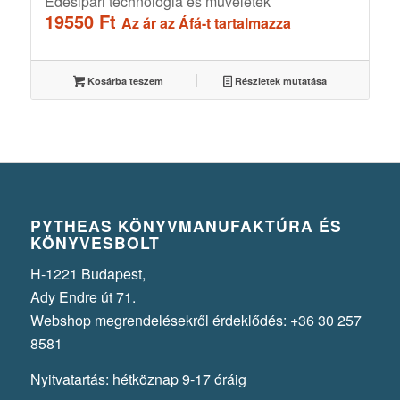
Édesipari technológia és műveletek
19550
Ft
Az ár az Áfá-t tartalmazza
Kosárba teszem
Részletek mutatása
PYTHEAS KÖNYVMANUFAKTÚRA ÉS
KÖNYVESBOLT
H-1221 Budapest,
Ady Endre út 71.
Webshop megrendelésekről érdeklődés: +36 30 257
8581
Nyitvatartás: hétköznap 9-17 óráig