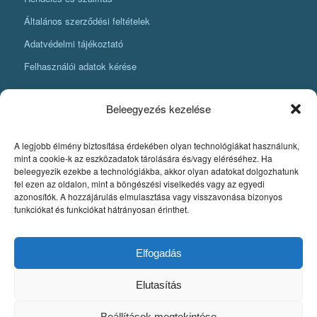
Általános szerződési feltételek
Adatvédelmi tájékoztató
Felhasználói adatok kérése
Beleegyezés kezelése
A legjobb élmény biztosítása érdekében olyan technológiákat használunk,
KÖNYVKÉSZÍTÉSI INFORMÁCIÓK
mint a cookie-k az eszközadatok tárolására és/vagy eléréséhez. Ha
beleegyezik ezekbe a technológiákba, akkor olyan adatokat dolgozhatunk
Amit mindenképpen tudnia kell, ha könyvet szeretne készíteni
fel ezen az oldalon, mint a böngészési viselkedés vagy az egyedi
azonosítók. A hozzájárulás elmulasztása vagy visszavonása bizonyos
Fontos szabályok a könyv nyomdai pdfjének elkészítéséhez
funkciókat és funkciókat hátrányosan érinthet.
Egyedi könyvkiadás
Szerzői jog. A könyvkészítés alapjai
Elfogadás
Elutasítás
Beállítások megtekintése