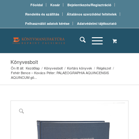
Főoldal
Kosár
Bejelentkezés/Regisztráció
Rendelés és szállítás
Általános szerződési feltételek
Felhasználói adatok kérése
Adatvédelmi tájékoztató
Könyvesbolt
Ön itt áll:
Kezdőlap
/
Könyvesbolt
/
Kortárs könyvek
/
Régészet
/
Fehér Bence – Kovács Péter: PALAEOGRAPHIA AQUINCENSIS
AQUINCUM gö...