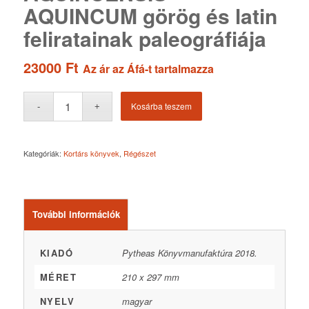
AQUINCUM görög és latin
feliratainak paleográfiája
23000
Ft
Az ár az Áfá-t tartalmazza
Kosárba teszem
Kategóriák:
Kortárs könyvek
,
Régészet
További információk
KIADÓ
Pytheas Könyvmanufaktúra 2018.
MÉRET
210 x 297 mm
NYELV
magyar