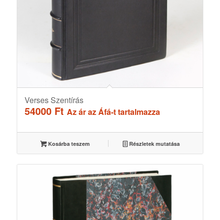
Verses Szentírás
54000
Ft
Az ár az Áfá-t tartalmazza
Kosárba teszem
Részletek mutatása