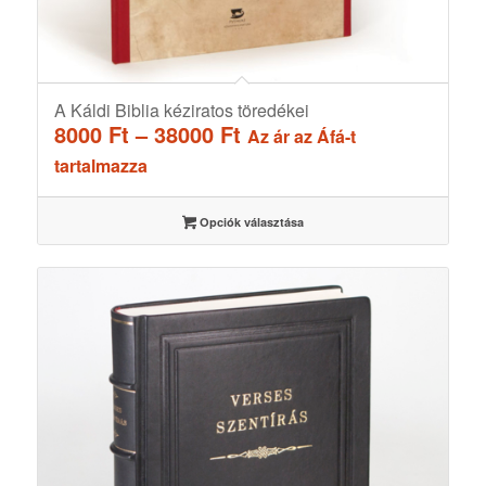
A Káldi Biblia kéziratos töredékei
Ártartomány:
8000
Ft
–
38000
Ft
Az ár az Áfá-t
8000 Ft
tartalmazza
-
38000 Ft
Opciók választása