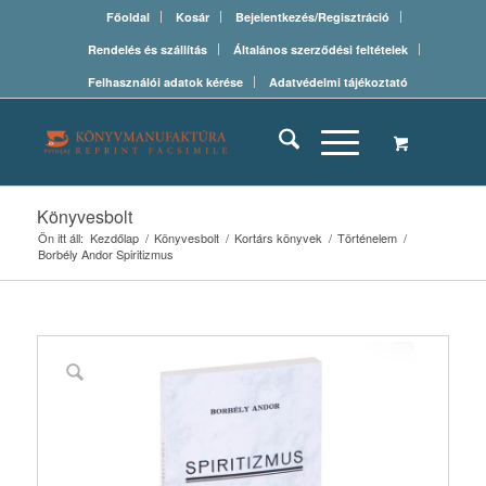
Főoldal
Kosár
Bejelentkezés/Regisztráció
Rendelés és szállítás
Általános szerződési feltételek
Felhasználói adatok kérése
Adatvédelmi tájékoztató
Könyvesbolt
Ön itt áll:
Kezdőlap
/
Könyvesbolt
/
Kortárs könyvek
/
Történelem
/
Borbély Andor Spiritizmus