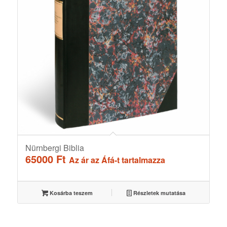
Nürnbergi Biblia
65000
Ft
Az ár az Áfá-t tartalmazza
Kosárba teszem
Részletek mutatása