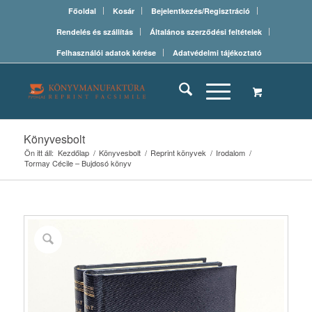
Főoldal
Kosár
Bejelentkezés/Regisztráció
Rendelés és szállítás
Általános szerződési feltételek
Felhasználói adatok kérése
Adatvédelmi tájékoztató
Könyvesbolt
Ön itt áll:
Kezdőlap
/
Könyvesbolt
/
Reprint könyvek
/
Irodalom
/
Tormay Cécile – Bujdosó könyv