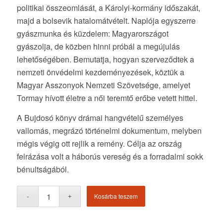
politikai összeomlását, a Károlyi-kormány időszakát,
majd a bolsevik hatalomátvételt. Naplója egyszerre
gyászmunka és küzdelem: Magyarországot
gyászolja, de közben hinni próbál a megújulás
lehetőségében. Bemutatja, hogyan szerveződtek a
nemzeti önvédelmi kezdeményezések, köztük a
Magyar Asszonyok Nemzeti Szövetsége, amelyet
Tormay hívott életre a női teremtő erőbe vetett hittel.
A Bujdosó könyv drámai hangvételű személyes
vallomás, megrázó történelmi dokumentum, melyben
mégis végig ott rejlik a remény. Célja az ország
felrázása volt a háborús vereség és a forradalmi sokk
bénultságából.
Kosárba teszem