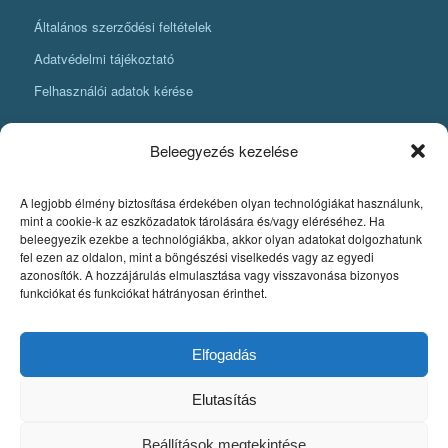
Általános szerződési feltételek
Adatvédelmi tájékoztató
Felhasználói adatok kérése
Beleegyezés kezelése
A legjobb élmény biztosítása érdekében olyan technológiákat használunk,
KÖNYVKÉSZÍTÉSI INFORMÁCIÓK
mint a cookie-k az eszközadatok tárolására és/vagy eléréséhez. Ha
beleegyezik ezekbe a technológiákba, akkor olyan adatokat dolgozhatunk
Amit mindenképpen tudnia kell, ha könyvet szeretne készíteni
fel ezen az oldalon, mint a böngészési viselkedés vagy az egyedi
azonosítók. A hozzájárulás elmulasztása vagy visszavonása bizonyos
Fontos szabályok a könyv nyomdai pdfjének elkészítéséhez
funkciókat és funkciókat hátrányosan érinthet.
Egyedi könyvkiadás
Szerzői jog. A könyvkészítés alapjai
Elfogadás
Elutasítás
Beállítások megtekintése