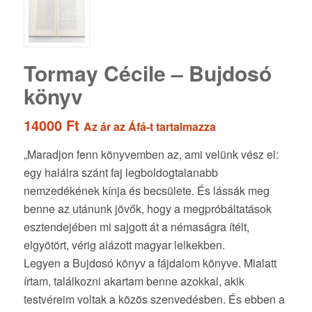
Tormay Cécile – Bujdosó
könyv
14000
Ft
Az ár az Áfá-t tartalmazza
„Maradjon fenn könyvemben az, ami velünk vész el:
egy halálra szánt faj legboldogtalanabb
nemzedékének kínja és becsülete. És lássák meg
benne az utánunk jövők, hogy a megpróbáltatások
esztendejében mi sajgott át a némaságra ítélt,
elgyötört, vérig alázott magyar lelkekben.
Legyen a Bujdosó könyv a fájdalom könyve. Mialatt
írtam, találkozni akartam benne azokkal, akik
testvéreim voltak a közös szenvedésben. És ebben a