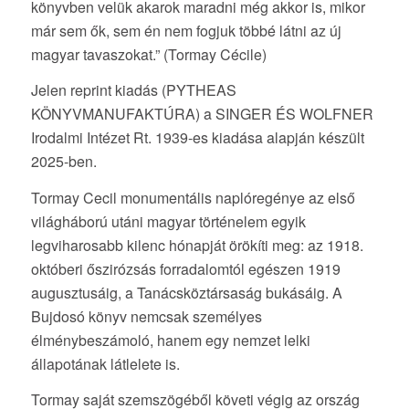
könyvben velük akarok maradni még akkor is, mikor
már sem ők, sem én nem fogjuk többé látni az új
magyar tavaszokat.” (Tormay Cécile)
Jelen reprint kiadás (PYTHEAS
KÖNYVMANUFAKTÚRA) a SINGER ÉS WOLFNER
Irodalmi Intézet Rt. 1939-es kiadása alapján készült
2025-ben.
Tormay Cecil monumentális naplóregénye az első
világháború utáni magyar történelem egyik
legviharosabb kilenc hónapját örökíti meg: az 1918.
októberi őszirózsás forradalomtól egészen 1919
augusztusáig, a Tanácsköztársaság bukásáig. A
Bujdosó könyv nemcsak személyes
élménybeszámoló, hanem egy nemzet lelki
állapotának látlelete is.
Tormay saját szemszögéből követi végig az ország