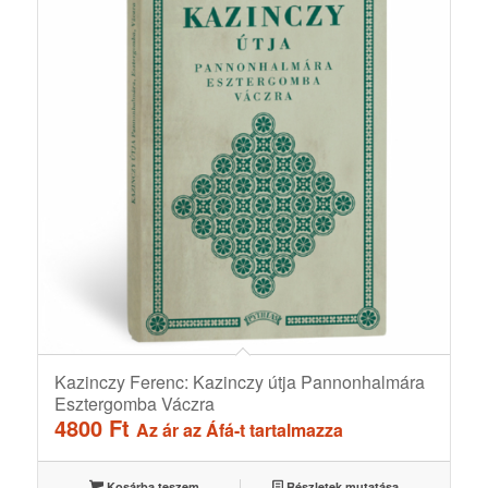
Kazinczy Ferenc: Kazinczy útja Pannonhalmára
Esztergomba Váczra
4800
Ft
Az ár az Áfá-t tartalmazza
Kosárba teszem
Részletek mutatása