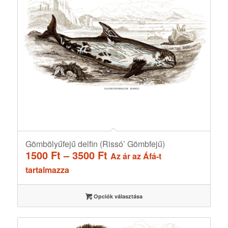
Gömbölyűfejű delfin (Rissó’ Gömbfejű)
Ártartomány:
1500
Ft
–
3500
Ft
Az ár az Áfá-t
1500 Ft
tartalmazza
-
3500 Ft
Opciók választása