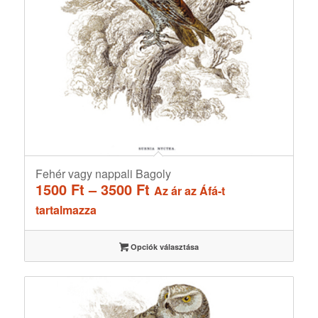
Fehér vagy nappali Bagoly
Ártartomány:
1500
Ft
–
3500
Ft
Az ár az Áfá-t
1500 Ft
tartalmazza
-
3500 Ft
Opciók választása