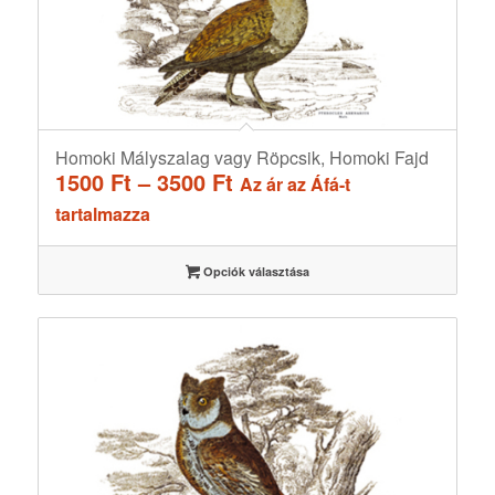
Homoki Mályszalag vagy Röpcsik, Homoki Fajd
Ártartomány:
1500
Ft
–
3500
Ft
Az ár az Áfá-t
1500 Ft
tartalmazza
-
3500 Ft
Opciók választása