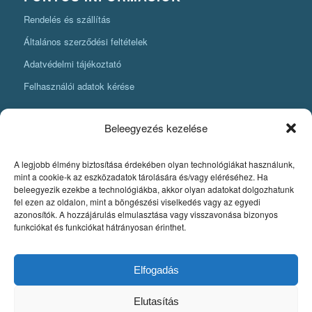
Rendelés és szállítás
Általános szerződési feltételek
Adatvédelmi tájékoztató
Felhasználói adatok kérése
Beleegyezés kezelése
A legjobb élmény biztosítása érdekében olyan technológiákat használunk,
KÖNYVKÉSZÍTÉSI INFORMÁCIÓK
mint a cookie-k az eszközadatok tárolására és/vagy eléréséhez. Ha
beleegyezik ezekbe a technológiákba, akkor olyan adatokat dolgozhatunk
Amit mindenképpen tudnia kell, ha könyvet szeretne készíteni
fel ezen az oldalon, mint a böngészési viselkedés vagy az egyedi
azonosítók. A hozzájárulás elmulasztása vagy visszavonása bizonyos
Fontos szabályok a könyv nyomdai pdfjének elkészítéséhez
funkciókat és funkciókat hátrányosan érinthet.
Egyedi könyvkiadás
Szerzői jog. A könyvkészítés alapjai
Elfogadás
Elutasítás