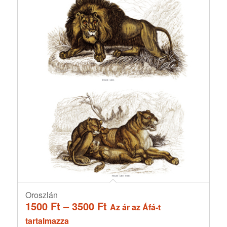
Oroszlán
Ártartomány:
1500
Ft
–
3500
Ft
Az ár az Áfá-t
1500 Ft
tartalmazza