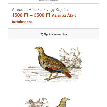
Ararauna Hosszfark vagy Kajdács
Ártartomány:
1500
Ft
–
3500
Ft
Az ár az Áfá-t
1500 Ft
tartalmazza
-
3500 Ft
Opciók választása