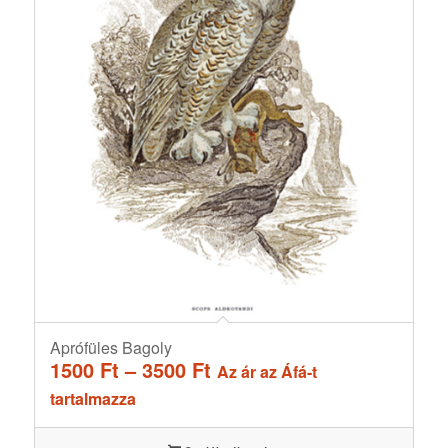
Aprófüles Bagoly
Ártartomány:
1500
Ft
–
3500
Ft
Az ár az Áfá-t
1500 Ft
tartalmazza
-
3500 Ft