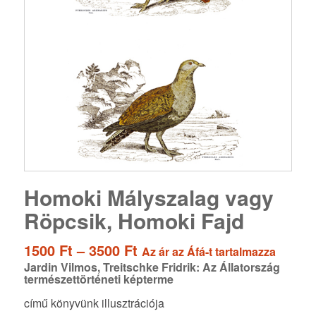
Homoki Mályszalag vagy
Röpcsik, Homoki Fajd
Ártartomány:
1500
Ft
–
3500
Ft
Az ár az Áfá-t tartalmazza
1500 Ft
Jardin Vilmos, Treitschke Fridrik: Az Állatország
természettörténeti képterme
-
3500 Ft
című könyvünk illusztrációja