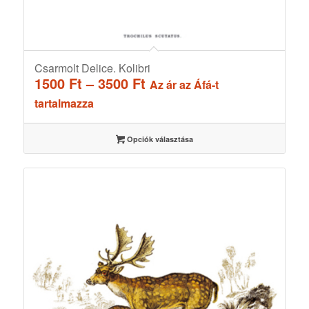
Csarmolt Delice. Kolibri
Ártartomány:
1500
Ft
–
3500
Ft
Az ár az Áfá-t
1500 Ft
tartalmazza
-
3500 Ft
Opciók választása