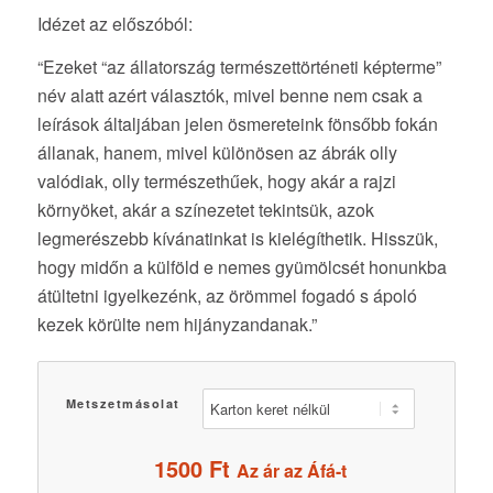
Idézet az előszóból:
“Ezeket “az állatország természettörténeti képterme”
név alatt azért választók, mivel benne nem csak a
leírások általjában jelen ösmereteink fönsőbb fokán
állanak, hanem, mivel különösen az ábrák olly
valódiak, olly természethűek, hogy akár a rajzi
környöket, akár a színezetet tekintsük, azok
legmerészebb kívánatinkat is kielégíthetik. Hisszük,
hogy midőn a külföld e nemes gyümölcsét honunkba
átültetni igyelkezénk, az örömmel fogadó s ápoló
kezek körülte nem hijányzandanak.”
Metszetmásolat
1500
Ft
Az ár az Áfá-t