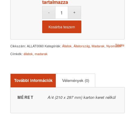
tartalmazza
Kosárba teszem
Törlés
Cikkszám:
ALLAT0060
Kategóriák:
Állatok
,
Állatország
,
Madarak
,
Nyomatok
Címkék:
állatok
,
madarak
További információk
Vélemények (0)
MÉRET
A/4 (210 x 297 mm) karton keret nélkül