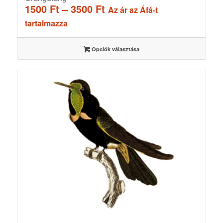
Ártartomány:
1500
Ft
–
3500
Ft
Az ár az Áfá-t
1500 Ft
tartalmazza
-
3500 Ft
Opciók választása