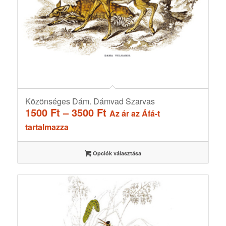
Közönséges Dám. Dámvad Szarvas
Ártartomány:
1500
Ft
–
3500
Ft
Az ár az Áfá-t
1500 Ft
tartalmazza
-
3500 Ft
Opciók választása