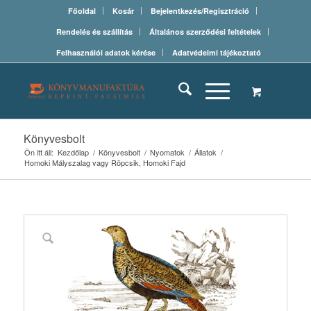
Főoldal
Kosár
Bejelentkezés/Regisztráció
Rendelés és szállítás
Általános szerződési feltételek
Felhasználói adatok kérése
Adatvédelmi tájékoztató
Könyvesbolt
Ön itt áll:
Kezdőlap
/
Könyvesbolt
/
Nyomatok
/
Állatok
/
Homoki Mályszalag vagy Röpcsik, Homoki Fajd