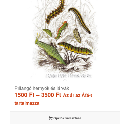
Pillangó hernyók és lárvák
Ártartomány:
1500
Ft
–
3500
Ft
Az ár az Áfá-t
1500 Ft
tartalmazza
-
3500 Ft
Opciók választása