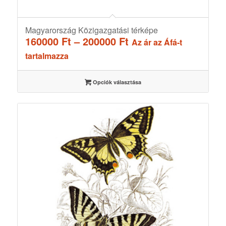
Magyarország Közigazgatási térképe
Ártartomány:
160000
Ft
–
200000
Ft
Az ár az Áfá-t
160000 Ft
tartalmazza
-
200000 Ft
Opciók választása