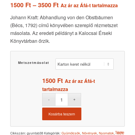
Ártartomány:
1500
Ft
–
3500
Ft
Az ár az Áfá-t tartalmazza
1500 Ft
Johann Kraft: Abhandlung von den Obstbäumen
-
(Bécs, 1792) című könyvében szereplő rézmetszet
3500 Ft
másolata. Az eredeti példányt a Kalocsai Érseki
Könyvtárban őrzik.
Metszetmásolat
1500
Ft
Az ár az Áfá-t
tartalmazza
Kosárba teszem
Törlés
Cikkszám:
gyumtab38
Kategóriák:
Gyümölcsök
,
Növények
,
Nyomatok
,
ribizli,