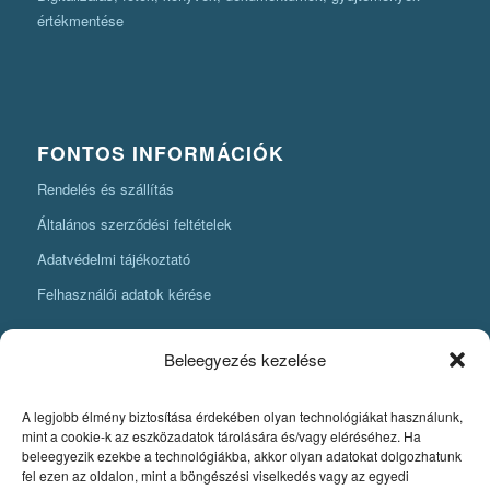
értékmentése
FONTOS INFORMÁCIÓK
Rendelés és szállítás
Általános szerződési feltételek
Adatvédelmi tájékoztató
Felhasználói adatok kérése
Beleegyezés kezelése
A legjobb élmény biztosítása érdekében olyan technológiákat használunk,
KÖNYVKÉSZÍTÉSI INFORMÁCIÓK
mint a cookie-k az eszközadatok tárolására és/vagy eléréséhez. Ha
beleegyezik ezekbe a technológiákba, akkor olyan adatokat dolgozhatunk
Amit mindenképpen tudnia kell, ha könyvet szeretne készíteni
fel ezen az oldalon, mint a böngészési viselkedés vagy az egyedi