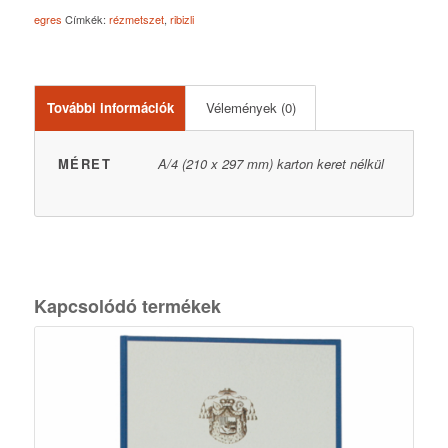
egres
Címkék:
rézmetszet
,
ribizli
További információk
Vélemények (0)
MÉRET
A/4 (210 x 297 mm) karton keret nélkül
Kapcsolódó termékek