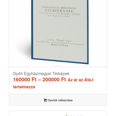
Győri Egyházmegyei Térképek
Ártartomány:
160000
Ft
–
200000
Ft
Az ár az Áfá-t
160000 Ft
tartalmazza
-
200000 Ft
Opciók választása