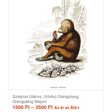
Szatyros Utáncs. (Vörös) Orangutang.
Orángutáng Majom
Ártartomány:
1500
Ft
–
3500
Ft
Az ár az Áfá-t