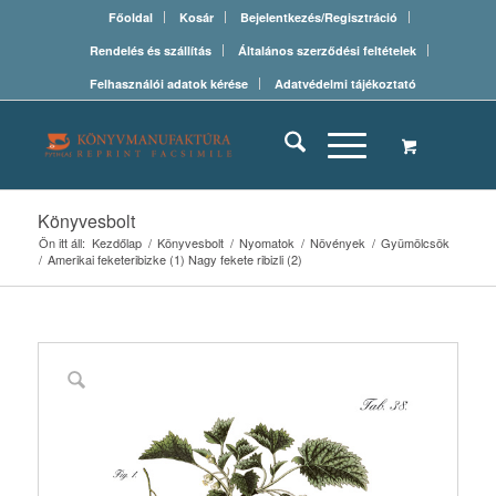
Főoldal
Kosár
Bejelentkezés/Regisztráció
Rendelés és szállítás
Általános szerződési feltételek
Felhasználói adatok kérése
Adatvédelmi tájékoztató
Könyvesbolt
Ön itt áll:
Kezdőlap
/
Könyvesbolt
/
Nyomatok
/
Növények
/
Gyümölcsök
/
Amerikai feketeribizke (1) Nagy fekete ribizli (2)