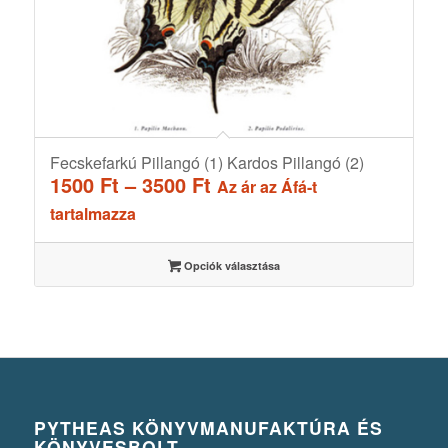
Fecskefarkú Pillangó (1) Kardos Pillangó (2)
Ártartomány:
1500
Ft
–
3500
Ft
Az ár az Áfá-t
1500 Ft
tartalmazza
-
3500 Ft
Opciók választása
PYTHEAS KÖNYVMANUFAKTÚRA ÉS
KÖNYVESBOLT