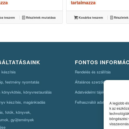
azza
tartalmazza
ba teszem
Részletek mutatása
Kosárba teszem
Részletek
GÁLTATÁSAINK
FONTOS INFORMÁ
 készítés
Rendelés és szállítás
kép, festmény nyomtatás
Általános szerződési feltételek
könyvkötés, könyvrestaurálás
Adatvédelmi tájékoztató
nyv készítés, magánkiadás
Felhasználói adatok kérése
A legjobb él
k az eszköz
lás, fotók, könyvek,
technológiák
böngészési 
umok, gyűjtemények
visszavonása
ése