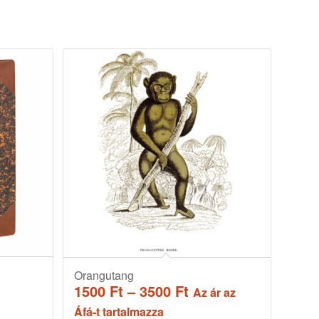
Orangutang
Ártartomány:
1500
Ft
–
3500
Ft
n
Az ár az
1500 Ft
Áfá-t tartalmazza