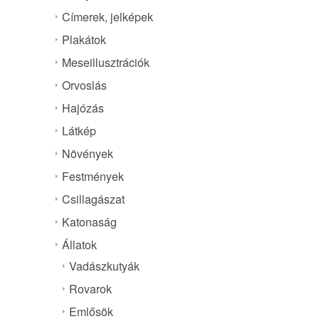
Címerek, jelképek
Plakátok
Meseillusztrációk
Orvoslás
Hajózás
Látkép
Növények
Festmények
Csillagászat
Katonaság
Állatok
Vadászkutyák
Rovarok
Emlősök