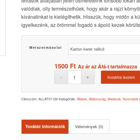
leírások általjában jelen ösmereteink fönsőbb fokán 
valódiak, olly természethűek, hogy akár a rajzi körny
kívánatinkat is kielégíthetik. Hisszük, hogy midőn a 
igyelkezénk, az örömmel fogadó s ápoló kezek körült
Metszetmásolat
1500
Ft
Az ár az Áfá-t tartalmazza
Kosárba teszem
Cikkszám:
ALLAT0112b
Kategóriák:
Állatok
,
Állatország
,
Madarak
,
Nyomatok
További információk
Vélemények (0)