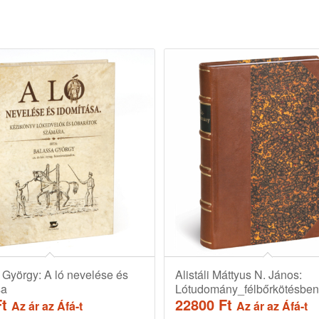
 György: A ló nevelése és
Alistáli Máttyus N. János:
sa
Lótudomány_félbőrkötésbe
Ft
22800
Ft
Az ár az Áfá-t
Az ár az Áfá-t