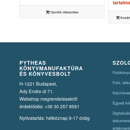
-
tartalm
3500 Ft
Opciók választása
Kosár
PYTHEAS
SZOL
KÖNYVMANUFAKTÚRA
Fotókönyv
ÉS KÖNYVESBOLT
Fotó, tér
H-1221 Budapest,
Ady Endre út 71.
Kézműves 
Webshop megrendelésekről
Egyedi kö
érdeklődés: +36 30 257 8581
Digitalizá
Nyitvatartás: hétköznap 9-17 óráig
dokument
értékment