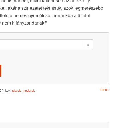
állanak, hanem, mivel különösen az ábrák olly
öket, akár a színezetet tekintsük, azok legmerészebb
külföld e nemes gyümölcsét honunkba átültetni
e nem hijányzandanak.”
Törlés
Címkék:
állatok
,
madarak