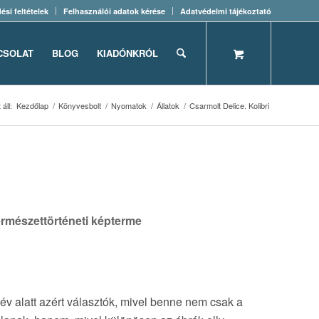
ési feltételek
Felhasználói adatok kérése
Adatvédelmi tájékoztató
CSOLAT
BLOG
KIADÓNKRÓL
 áll:
Kezdőlap
/
Könyvesbolt
/
Nyomatok
/
Állatok
/
Csarmolt Delice. Kolibri
természettörténeti képterme
név alatt azért választók, mivel benne nem csak a