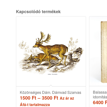
Kapcsolódó termékek
Balassa
Közönséges Dám. Dámvad Szarvas
Ártartomány:
1500
Ft
–
3500
Ft
idomítá
Az ár az
6400
1500 Ft
Áfá-t tartalmazza