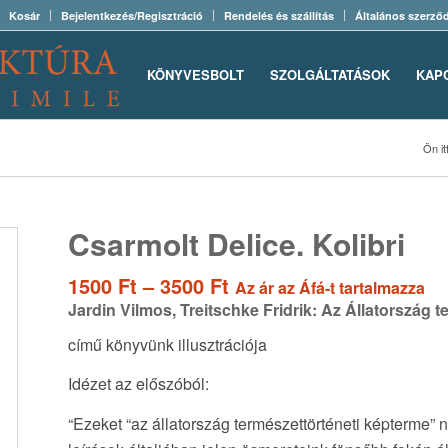
Kosár
Bejelentkezés/Regisztráció
Rendelés és szállítás
Általános szerződ
KÖNYVESBOLT
SZOLGÁLTATÁSOK
KAP
Ön itt
Csarmolt Delice. Kolibri
Ártartomány:
1500
Ft
–
3500
Ft
Az ár az Áfá-t tartalmazza
1500 Ft
Jardin Vilmos, Treitschke Fridrik: Az Állatország 
-
című könyvünk illusztrációja
3500 Ft
Idézet az előszóból:
“Ezeket “az állatország természettörténeti képterme” 