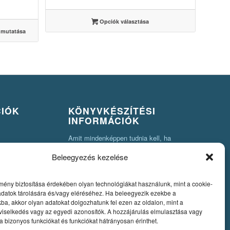
-
3500 Ft
Opciók választása
 mutatása
CIÓK
KÖNYVKÉSZÍTÉSI
INFORMÁCIÓK
Amit mindenképpen tudnia kell, ha
könyvet szeretne készíteni
Beleegyezés kezelése
Fontos szabályok a könyv nyomdai
pdfjének elkészítéséhez
mény biztosítása érdekében olyan technológiákat használunk, mint a cookie-
adatok tárolására és/vagy eléréséhez. Ha beleegyezik ezekbe a
Egyedi könyvkiadás
ba, akkor olyan adatokat dolgozhatunk fel ezen az oldalon, mint a
viselkedés vagy az egyedi azonosítók. A hozzájárulás elmulasztása vagy
Szerzői jog. A könyvkészítés alapjai
 bizonyos funkciókat és funkciókat hátrányosan érinthet.