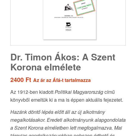
Dr. Timon Ákos: A Szent
Korona elmélete
2400
Ft
Az ár az Áfá-t tartalmazza
Az 1912-ben kiadott
Politikai Magyarország
című
könyvből emeltük ki a ma is éppen aktuális fejezetet.
Hazánk döntő lépés előtt áll az új alkotmány
megalkotásakor. Eredeti alkotmányunk alapgondolata
a Szent Korona elméletben lett megfogalmazva. Mai
tárgyias gondolkozásunkban nehezen érthető és