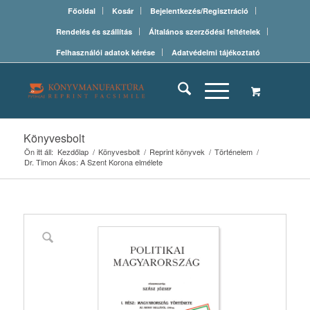
Főoldal
Kosár
Bejelentkezés/Regisztráció
Rendelés és szállítás
Általános szerződési feltételek
Felhasználói adatok kérése
Adatvédelmi tájékoztató
Könyvesbolt
Ön itt áll:
Kezdőlap
/
Könyvesbolt
/
Reprint könyvek
/
Történelem
/
Dr. Timon Ákos: A Szent Korona elmélete