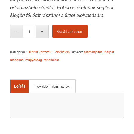
értelmezhető elmélet. Ebben szeretnénk segíteni.
Megéri fél órát rászánni a füzet elolvasására.
Kosárba teszem
Kategóriák:
Reprint könyvek
,
Történelem
Címkék:
államalapítás
,
Kárpát-
medence
,
magyarság
,
történelem
Leírás
További információk