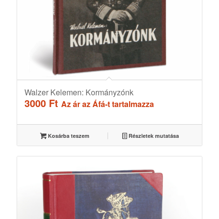
Walzer Kelemen: Kormányzónk
3000
Ft
Az ár az Áfá-t tartalmazza
Kosárba teszem
Részletek mutatása