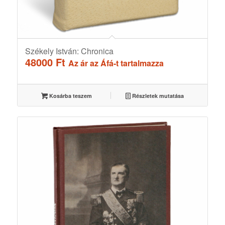
Székely István: Chronica
48000
Ft
Az ár az Áfá-t tartalmazza
Kosárba teszem
Részletek mutatása