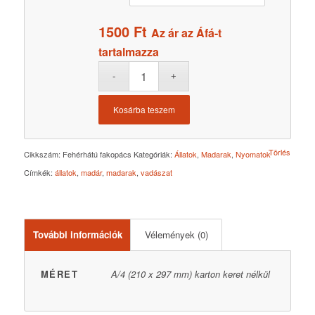
1500
Ft
Az ár az Áfá-t
tartalmazza
Kosárba teszem
Törlés
Cikkszám:
Fehérhátú fakopács
Kategóriák:
Állatok
,
Madarak
,
Nyomatok
Címkék:
állatok
,
madár
,
madarak
,
vadászat
További információk
Vélemények (0)
MÉRET
A/4 (210 x 297 mm) karton keret nélkül