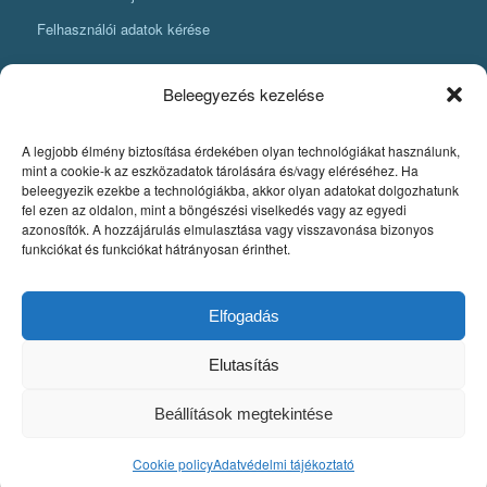
Felhasználói adatok kérése
Beleegyezés kezelése
A legjobb élmény biztosítása érdekében olyan technológiákat használunk,
KÖNYVKÉSZÍTÉSI INFORMÁCIÓK
mint a cookie-k az eszközadatok tárolására és/vagy eléréséhez. Ha
beleegyezik ezekbe a technológiákba, akkor olyan adatokat dolgozhatunk
Amit mindenképpen tudnia kell, ha könyvet szeretne készíteni
fel ezen az oldalon, mint a böngészési viselkedés vagy az egyedi
azonosítók. A hozzájárulás elmulasztása vagy visszavonása bizonyos
Fontos szabályok a könyv nyomdai pdfjének elkészítéséhez
funkciókat és funkciókat hátrányosan érinthet.
Egyedi könyvkiadás
Szerzői jog. A könyvkészítés alapjai
Elfogadás
Elutasítás
Beállítások megtekintése
© Copyright - Pytheas Könyvmanufaktúra 2020 Weboldal készítés:
Mars
Cookie policy
Adatvédelmi tájékoztató
Webdesign