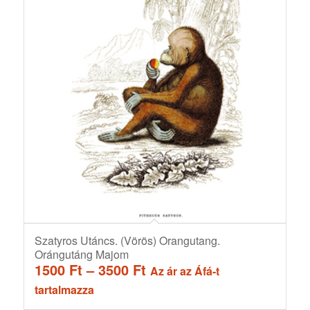
Szatyros Utáncs. (Vörös) Orangutang.
Orángutáng Majom
Ártartomány:
1500
Ft
–
3500
Ft
Az ár az Áfá-t
1500 Ft
tartalmazza
-