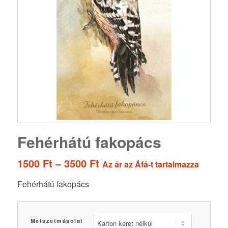
Fehérhátú fakopács
Ártartomány:
1500
Ft
–
3500
Ft
Az ár az Áfá-t tartalmazza
1500 Ft
Fehérhátú fakopács
-
3500 Ft
Metszetmásolat