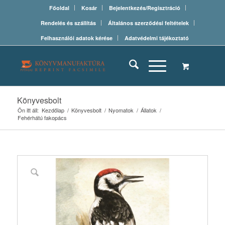
Főoldal
Kosár
Bejelentkezés/Regisztráció
Rendelés és szállítás
Általános szerződési feltételek
Felhasználói adatok kérése
Adatvédelmi tájékoztató
Könyvesbolt
Ön itt áll:
Kezdőlap
/
Könyvesbolt
/
Nyomatok
/
Állatok
/
Fehérhátú fakopács