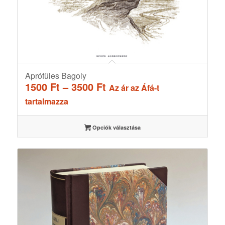
Aprófüles Bagoly
Ártartomány:
1500
Ft
–
3500
Ft
Az ár az Áfá-t
1500 Ft
tartalmazza
-
3500 Ft
Opciók választása