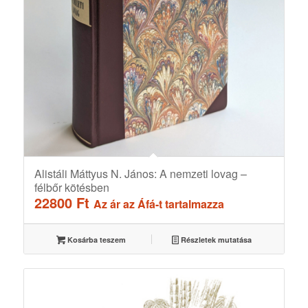
Alistáli Máttyus N. János: A nemzeti lovag –
félbőr kötésben
22800
Ft
Az ár az Áfá-t tartalmazza
Kosárba teszem
Részletek mutatása