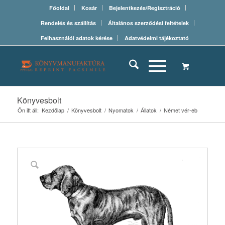
Főoldal
Kosár
Bejelentkezés/Regisztráció
Rendelés és szállítás
Általános szerződési feltételek
Felhasználói adatok kérése
Adatvédelmi tájékoztató
Könyvesbolt
Ön itt áll:
Kezdőlap
/
Könyvesbolt
/
Nyomatok
/
Állatok
/
Német vér-eb