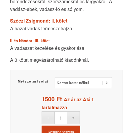
berendezésekről, szerszámokról és tárgyakról. A
vadász-ebek, vadász-ló és sólyom.
Széczi Zsigmond: II. kötet
A hazai vadak természetrajza
Illés Nándor: III. kötet
A vadászat kezelése és gyakorlása
A 3 kötet megvásárolható kiadónknál.
Metszetmásolat
1500
Ft
Az ár az Áfá-t
tartalmazza
Kosárba teszem