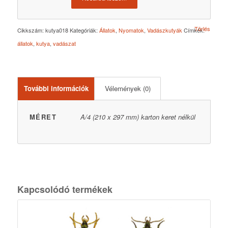
Törlés
Cikkszám:
kutya018
Kategóriák:
Állatok
,
Nyomatok
,
Vadászkutyák
Címkék:
állatok
,
kutya
,
vadászat
További információk
Vélemények (0)
MÉRET
A/4 (210 x 297 mm) karton keret nélkül
Kapcsolódó termékek