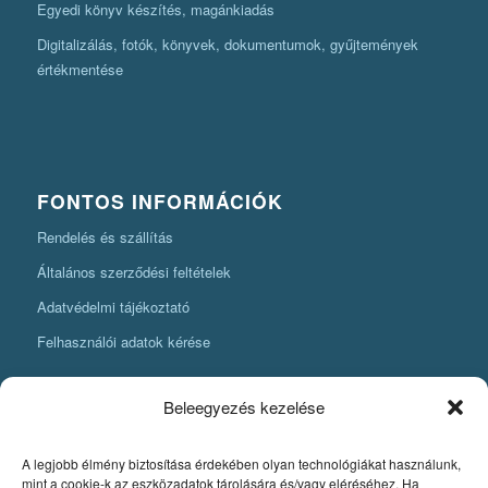
Egyedi könyv készítés, magánkiadás
Digitalizálás, fotók, könyvek, dokumentumok, gyűjtemények
értékmentése
FONTOS INFORMÁCIÓK
Rendelés és szállítás
Általános szerződési feltételek
Adatvédelmi tájékoztató
Felhasználói adatok kérése
Beleegyezés kezelése
A legjobb élmény biztosítása érdekében olyan technológiákat használunk,
KÖNYVKÉSZÍTÉSI INFORMÁCIÓK
mint a cookie-k az eszközadatok tárolására és/vagy eléréséhez. Ha