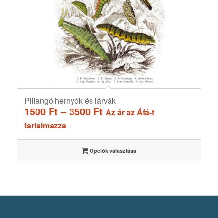
Pillangó hernyók és lárvák
Ártartomány:
1500
Ft
–
3500
Ft
Az ár az Áfá-t
1500 Ft
tartalmazza
-
3500 Ft
Opciók választása