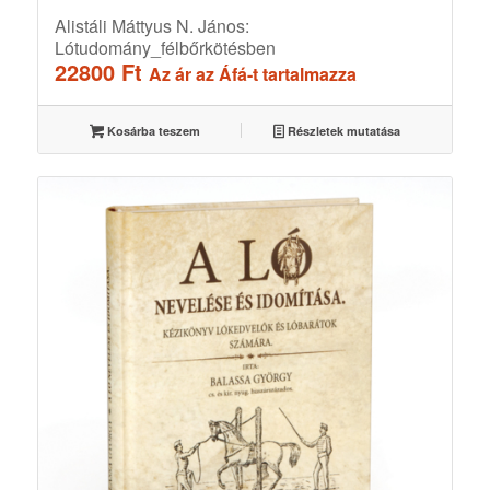
Alistáli Máttyus N. János:
Lótudomány_félbőrkötésben
22800
Ft
Az ár az Áfá-t tartalmazza
Kosárba teszem
Részletek mutatása