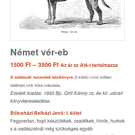
Német vér-eb
Ártartomány:
1500
Ft
–
3500
Ft
Az ár az Áfá-t tartalmazza
1500 Ft
-
A vadászati ismeretek kézikönyve
(3 kötet) című műben
3500 Ft
található cink klisé másolata.
Eredeti kiadás: 1892 Bp. Grill Károly cs. és kir. udvari
könyvkereskedése.
Bölcsházi Belházi Jenő: I. kötet
Fegyvertan, fogó készülékek, csalétkek, hívók, hurkok
s a vadászatnál még szükséges egyéb