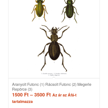
Aranyolt Futonc (1) Rácsolt Futonc (2) Megerle
Repörce (3)
Ártartomány:
1500
Ft
–
3500
Ft
Az ár az Áfá-t
1500 Ft
tartalmazza
-