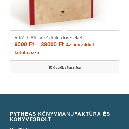
A Káldi Biblia kéziratos töredékei
Ártartomány:
8000
Ft
–
38000
Ft
Az ár az Áfá-t
8000 Ft
tartalmazza
-
38000 Ft
Opciók választása
PYTHEAS KÖNYVMANUFAKTÚRA ÉS
KÖNYVESBOLT