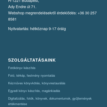
H-1221 Budapest,
Ady Endre út 71.
Webshop megrendelésekről érdeklődés: +36 30 257
8581
Nyitvatartás: hétköznap 9-17 óráig
SZOLGÁLTATÁSAINK
Fotókönyv készítés
Fotó, térkép, festmény nyomtatás
Kézműves könyvkötés, könyvrestaurálás
Egyedi könyv készítés, magánkiadás
Digitalizálás, fotók, könyvek, dokumentumok, gyűjtemények
értékmentése