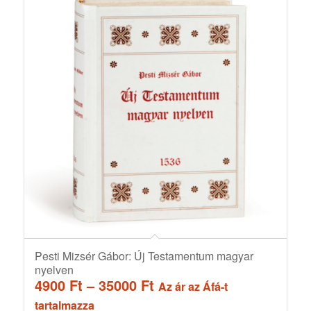
Pesti Mizsér Gábor: Új Testamentum magyar
nyelven
Ártartomány:
4900
Ft
–
35000
Ft
Az ár az Áfá-t
4900 Ft
tartalmazza