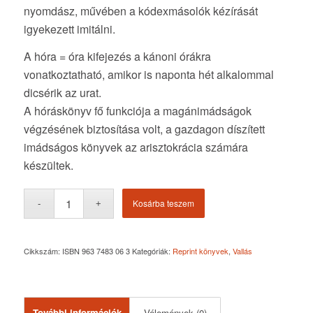
nyomdász, művében a kódexmásolók kézírását
igyekezett imitálni.
A hóra = óra kifejezés a kánoni órákra
vonatkoztatható, amikor is naponta hét alkalommal
dicsérik az urat.
A hóráskönyv fő funkciója a magánimádságok
végzésének biztosítása volt, a gazdagon díszített
imádságos könyvek az arisztokrácia számára
készültek.
Kosárba teszem
Cikkszám:
ISBN 963 7483 06 3
Kategóriák:
Reprint könyvek
,
Vallás
További információk
Vélemények (0)