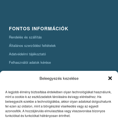
FONTOS INFORMÁCIÓK
Rendelés és szállítás
Általános szerződési feltételek
Adatvédelmi tájékoztató
Felhasználói adatok kérése
Beleegyezés kezelése
A legjobb élmény biztosítása érdekében olyan technológiákat használunk,
KÖNYVKÉSZÍTÉSI INFORMÁCIÓK
mint a cookie-k az eszközadatok tárolására és/vagy eléréséhez. Ha
beleegyezik ezekbe a technológiákba, akkor olyan adatokat dolgozhatunk
Amit mindenképpen tudnia kell, ha könyvet szeretne készíteni
fel ezen az oldalon, mint a böngészési viselkedés vagy az egyedi
azonosítók. A hozzájárulás elmulasztása vagy visszavonása bizonyos
Fontos szabályok a könyv nyomdai pdfjének elkészítéséhez
funkciókat és funkciókat hátrányosan érinthet.