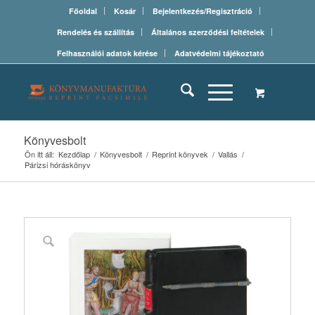
Főoldal
Kosár
Bejelentkezés/Regisztráció
Rendelés és szállítás
Általános szerződési feltételek
Felhasználói adatok kérése
Adatvédelmi tájékoztató
Könyvesbolt
Ön itt áll:
Kezdőlap
/
Könyvesbolt
/
Reprint könyvek
/
Vallás
/
Párizsi hóráskönyv