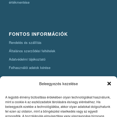
értékmentése
FONTOS INFORMÁCIÓK
Rendelés és szállítás
Általános szerződési feltételek
Adatvédelmi tájékoztató
Felhasználói adatok kérése
Beleegyezés kezelése
A legjobb élmény biztosítása érdekében olyan technológiákat használunk,
KÖNYVKÉSZÍTÉSI INFORMÁCIÓK
mint a cookie-k az eszközadatok tárolására és/vagy eléréséhez. Ha
beleegyezik ezekbe a technológiákba, akkor olyan adatokat dolgozhatunk
Amit mindenképpen tudnia kell, ha könyvet szeretne készíteni
fel ezen az oldalon, mint a böngészési viselkedés vagy az egyedi
azonosítók. A hozzájárulás elmulasztása vagy visszavonása bizonyos
Fontos szabályok a könyv nyomdai pdfjének elkészítéséhez