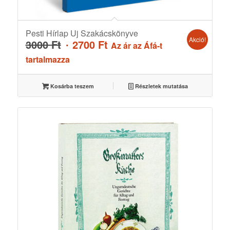
Pesti Hírlap Uj Szakácskönyve
Akció!
Original
Current
3000
Ft
2700
Ft
Az ár az Áfá-t
price
price
tartalmazza
was:
is:
3000 Ft.
2700 Ft.
Kosárba teszem
Részletek mutatása