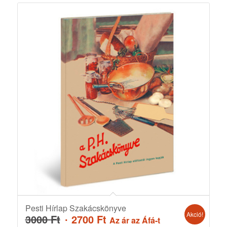
Pesti Hírlap Szakácskönyve
Akció!
Original
Current
3000
Ft
2700
Ft
Az ár az Áfá-t