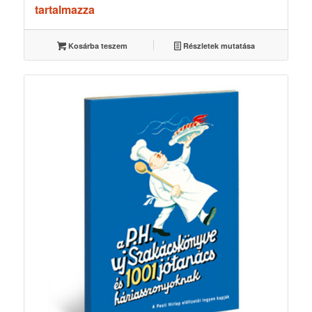
price
price
tartalmazza
was:
is:
3000 Ft.
2700 Ft.
Kosárba teszem
Részletek mutatása