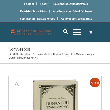
Főoldal
Kosár
Bejelentkezés/Regisztráció
Rendelés és szállítás
Általános szerződési feltételek
Felhasználói adatok kérése
Adatvédelmi tájékoztató
Könyvesbolt
Ön itt áll:
Kezdőlap
/
Könyvesbolt
/
Reprint könyvek
/
Szakácskönyv
/
Dunántúli szakácskönyv
Akció!