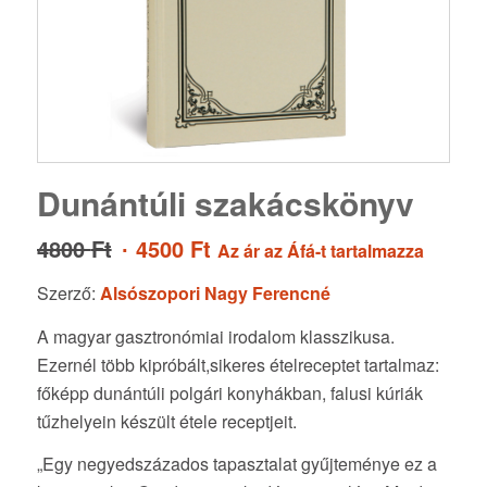
Dunántúli szakácskönyv
Original
Current
4800
Ft
4500
Ft
Az ár az Áfá-t tartalmazza
price
price
Szerző:
Alsószopori Nagy Ferencné
was:
is:
4800 Ft.
4500 Ft.
A magyar gasztronómiai irodalom klasszikusa.
Ezernél több kipróbált,sikeres ételreceptet tartalmaz:
főképp dunántúli polgári konyhákban, falusi kúriák
tűzhelyein készült étele receptjeit.
„Egy negyedszázados tapasztalat gyűjteménye ez a