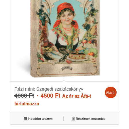
Rézi néni: Szegedi szakácskönyv
Akció!
Original
Current
4800
Ft
4500
Ft
Az ár az Áfá-t
price
price
tartalmazza
was:
is:
4800 Ft.
4500 Ft.
Kosárba teszem
Részletek mutatása