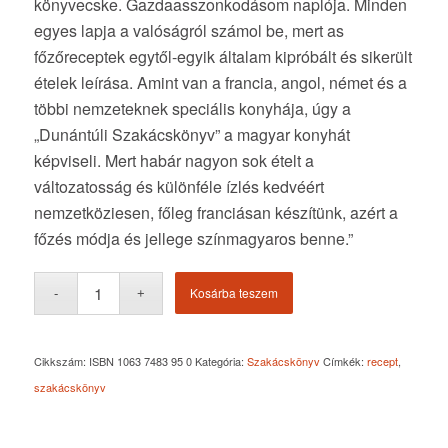
könyvecske. Gazdaasszonkodásom naplója. Minden
egyes lapja a valóságról számol be, mert as
főzőreceptek egytől-egyik általam kipróbált és sikerült
ételek leírása. Amint van a francia, angol, német és a
többi nemzeteknek speciális konyhája, úgy a
„Dunántúli Szakácskönyv” a magyar konyhát
képviseli. Mert habár nagyon sok ételt a
változatosság és különféle ízlés kedvéért
nemzetköziesen, főleg franciásan készítünk, azért a
főzés módja és jellege színmagyaros benne.”
Kosárba teszem
Cikkszám:
ISBN 1063 7483 95 0
Kategória:
Szakácskönyv
Címkék:
recept
,
szakácskönyv