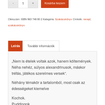
Kosárba teszem
Cikkszám:
ISBN 963 748 80 2
Kategória:
Szakácskönyv
Címkék:
recept
,
szakácskönyv
Leírás
További információk
„Nem is ételek voltak azok, hanem költemények.
Néha nehéz, súlyos alexandrinusok, máskor
tréfás, játékos szerelmes versek”.
Néhány témakör a tartalomból, most csak az
édességeket kiemelve
Kochok.
Puddingok.