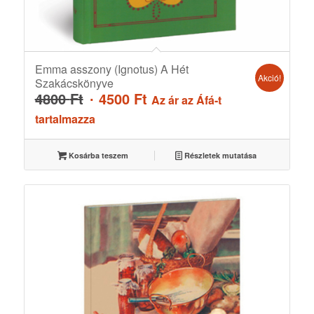
Emma asszony (Ignotus) A Hét
Akció!
Szakácskönyve
Original
Current
4800
Ft
4500
Ft
Az ár az Áfá-t
price
price
tartalmazza
was:
is:
4800 Ft.
4500 Ft.
Kosárba teszem
Részletek mutatása