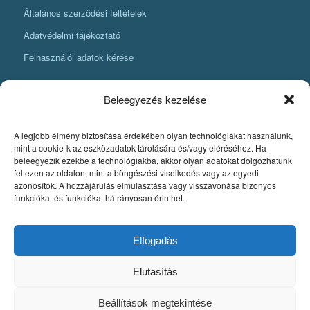
Általános szerződési feltételek
Adatvédelmi tájékoztató
Felhasználói adatok kérése
Beleegyezés kezelése
A legjobb élmény biztosítása érdekében olyan technológiákat használunk,
KÖNYVKÉSZÍTÉSI INFORMÁCIÓK
mint a cookie-k az eszközadatok tárolására és/vagy eléréséhez. Ha
beleegyezik ezekbe a technológiákba, akkor olyan adatokat dolgozhatunk
Amit mindenképpen tudnia kell, ha könyvet szeretne készíteni
fel ezen az oldalon, mint a böngészési viselkedés vagy az egyedi
azonosítók. A hozzájárulás elmulasztása vagy visszavonása bizonyos
Fontos szabályok a könyv nyomdai pdfjének elkészítéséhez
funkciókat és funkciókat hátrányosan érinthet.
Egyedi könyvkiadás
Szerzői jog. A könyvkészítés alapjai
Elfogadás
Elutasítás
Beállítások megtekintése