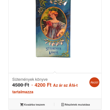
Sütemények könyve
Akció!
Original
Current
4500
Ft
4200
Ft
Az ár az Áfá-t
price
price
tartalmazza
was:
is:
4500 Ft.
4200 Ft.
Kosárba teszem
Részletek mutatása