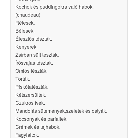
Kochok és puddingokra való habok.
(chaudeau)
Rétesek.
Bélesek.
Élesztôs tészták.
Kenyerek.
Zsírban sült tészták.
Írósvajas tészták.
Omlós tészták.
Torták.
Piskótatészták.
Kétszersültek.
Czukros ívek.
Mandolás sütemények,szeletek és ostyák.
Kocsonyák és parfaitek.
Crémek és tejhabok.
Fagylaltok.