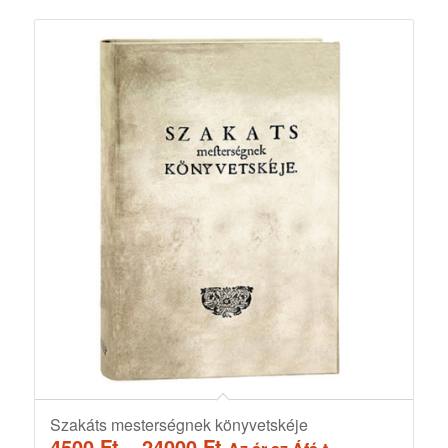
Szakáts mesterségnek könyvetskéje
Ártartomány:
4500
Ft
–
24000
Ft