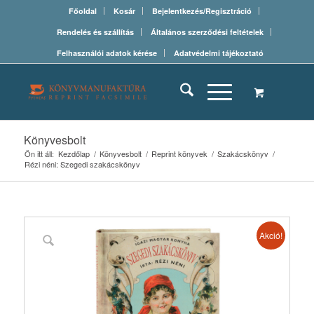
Főoldal
Kosár
Bejelentkezés/Regisztráció
Rendelés és szállítás
Általános szerződési feltételek
Felhasználói adatok kérése
Adatvédelmi tájékoztató
Könyvesbolt
Ön itt áll:
Kezdőlap
/
Könyvesbolt
/
Reprint könyvek
/
Szakácskönyv
/
Rézi néni: Szegedi szakácskönyv
Akció!