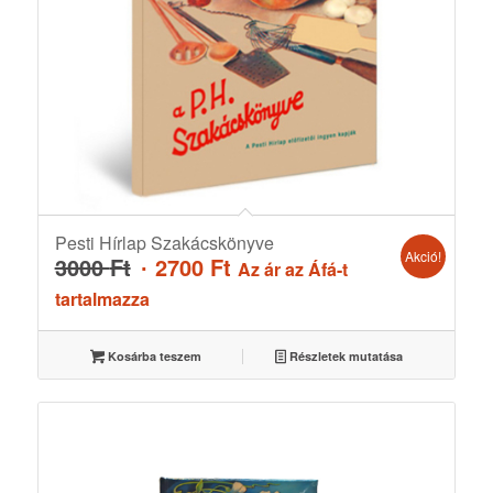
Pesti Hírlap Szakácskönyve
Akció!
Original
Current
3000
Ft
2700
Ft
Az ár az Áfá-t
price
price
tartalmazza
was:
is:
3000 Ft.
2700 Ft.
Kosárba teszem
Részletek mutatása