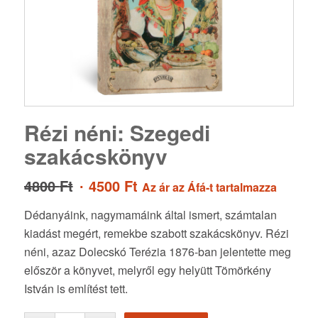
Rézi néni: Szegedi
szakácskönyv
Original
Current
4800
Ft
4500
Ft
Az ár az Áfá-t tartalmazza
price
price
Dédanyáink, nagymamáink által ismert, számtalan
was:
is:
kiadást megért, remekbe szabott szakácskönyv. Rézi
4800 Ft.
4500 Ft.
néni, azaz Dolecskó Terézia 1876-ban jelentette meg
először a könyvet, melyről egy helyütt Tömörkény
István is említést tett.