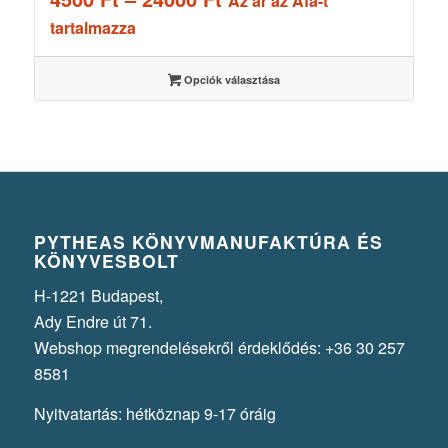
Az ár az Áfá-t
4500 Ft
tartalmazza
-
24000 Ft
Opciók választása
PYTHEAS KÖNYVMANUFAKTÚRA ÉS
KÖNYVESBOLT
H-1221 Budapest,
Ady Endre út 71.
Webshop megrendelésekről érdeklődés: +36 30 257
8581
Nyitvatartás: hétköznap 9-17 óráig