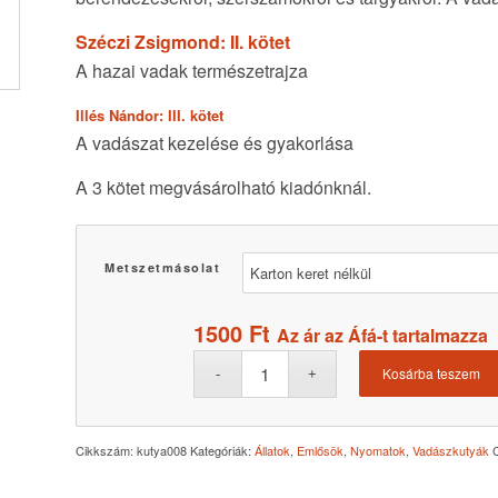
Széczi Zsigmond: II. kötet
A hazai vadak természetrajza
Illés Nándor: III. kötet
A vadászat kezelése és gyakorlása
A 3 kötet megvásárolható kiadónknál.
Metszetmásolat
1500
Ft
Az ár az Áfá-t tartalmazza
Kosárba teszem
Cikkszám:
kutya008
Kategóriák:
Állatok
,
Emlősök
,
Nyomatok
,
Vadászkutyák