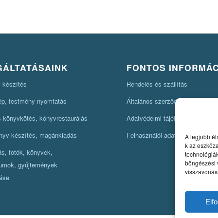
GÁLTATÁSAINK
FONTOS INFORMÁ
 készítés
Rendelés és szállítás
kép, festmény nyomtatás
Általános szerződési feltételek
könyvkötés, könyvrestaurálás
Adatvédelmi tájékoztató
nyv készítés, magánkiadás
Felhasználói adatok kérése
A legjobb él
k az eszköz
lás, fotók, könyvek,
technológiák
böngészési 
umok, gyűjtemények
visszavonása
ése
Elf