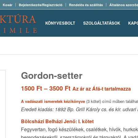
Kosár
Bejelentkezés/Regisztráció
Rendelés és szállítás
Általános szerződ
KÖNYVESBOLT
SZOLGÁLTATÁSOK
KAP
Gordon-setter
Ártartomány:
1500
Ft
–
3500
Ft
Az ár az Áfá-t tartalmazza
1500 Ft
-
A vadászati ismeretek kézikönyve
(3 kötet) című műben találhat
3500 Ft
Eredeti kiadás: 1892 Bp. Grill Károly cs. és kir. udva
Bölcsházi Belházi Jenő: I. kötet
Fegyvertan, fogó készülékek, csalétkek, hívók, hurk
berendezésekről, szerszámokról és tárgyakról. A vad