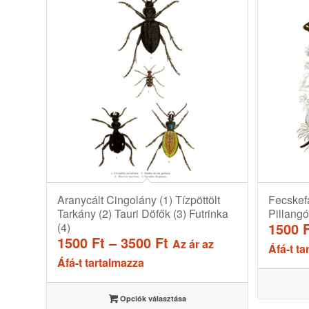
Aranycált Cingolány (1) Tízpöttölt
Fecskefa
Tarkány (2) Tauri Döfők (3) Futrinka
Pillangó
1500
(4)
Ártartomány:
1500
Ft
–
3500
Ft
Az ár az
Áfá-t ta
1500 Ft
Áfá-t tartalmazza
-
3500 Ft
Opciók választása