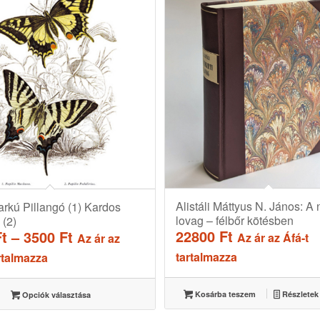
Alistáli Máttyus N. János: A
rkú Pillangó (1) Kardos
lovag – félbőr kötésben
 (2)
Ártartomány:
22800
Ft
Ft
–
3500
Ft
Az ár az Áfá-t
Az ár az
1500 Ft
tartalmazza
rtalmazza
-
3500 Ft
Kosárba teszem
Részletek
Opciók választása