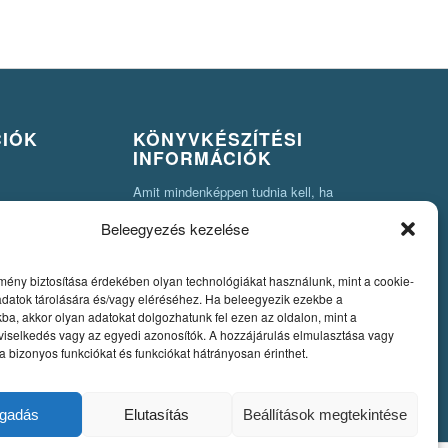
CIÓK
KÖNYVKÉSZÍTÉSI
INFORMÁCIÓK
Amit mindenképpen tudnia kell, ha
könyvet szeretne készíteni
Beleegyezés kezelése
Fontos szabályok a könyv nyomdai
pdfjének elkészítéséhez
mény biztosítása érdekében olyan technológiákat használunk, mint a cookie-
adatok tárolására és/vagy eléréséhez. Ha beleegyezik ezekbe a
Egyedi könyvkiadás
ba, akkor olyan adatokat dolgozhatunk fel ezen az oldalon, mint a
viselkedés vagy az egyedi azonosítók. A hozzájárulás elmulasztása vagy
Szerzői jog. A könyvkészítés alapjai
 bizonyos funkciókat és funkciókat hátrányosan érinthet.
ogadás
Elutasítás
Beállítások megtekintése