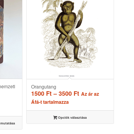
 nemzeti
Orangutang
Ártartomány:
1500
Ft
–
3500
Ft
Az ár az
1500 Ft
Áfá-t tartalmazza
-
3500 Ft
Opciók választása
 mutatása