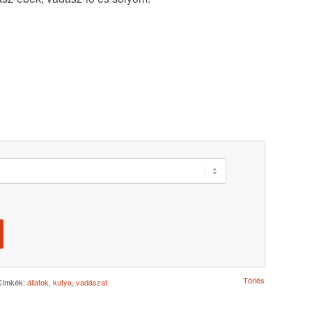
Törlés
Címkék:
állatok
,
kutya
,
vadászat