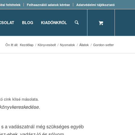
ési feltételek
Felhasználói adatok kérése
Adatvédelmi tájékoztató
CSOLAT
BLOG
KIADÓNKRÓL
Ön itt áll:
Kezdőlap
/
Könyvesbolt
/
Nyomatok
/
Állatok
/
Gordon-setter
ó cink klisé másolata.
ri könyvkereskedése.
ok s a vadászatnál még szükséges egyéb
ász-ebek, vadász-ló és sólyom.