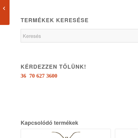
Franczia vagy
háromszínű tacskó
(Basett)
TERMÉKEK KERESÉSE
KÉRDEZZEN TŐLÜNK!
36 70 627 3600
Kapcsolódó termékek