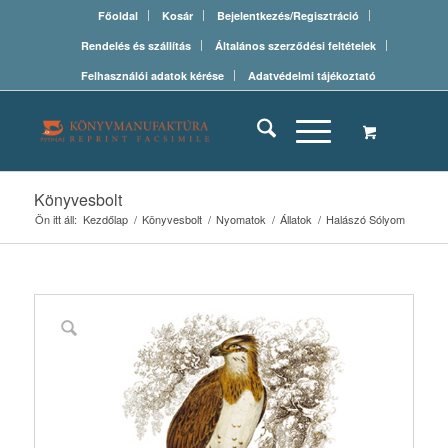
Főoldal
Kosár
Bejelentkezés/Regisztráció
Rendelés és szállítás
Általános szerződési feltételek
Felhasználói adatok kérése
Adatvédelmi tájékoztató
Könyvesbolt
Ön itt áll:
Kezdőlap
/
Könyvesbolt
/
Nyomatok
/
Állatok
/
Halászó Sólyom