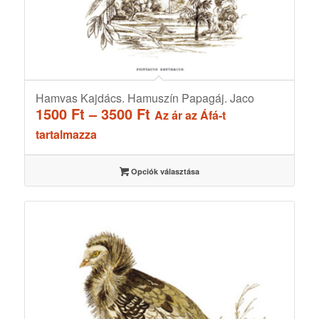
Hamvas Kajdács. Hamuszín Papagáj. Jaco
Ártartomány:
1500
Ft
–
3500
Ft
Az ár az Áfá-t
1500 Ft
tartalmazza
-
3500 Ft
Opciók választása