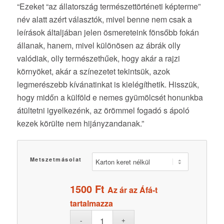
“Ezeket “az állatország természettörténeti képterme”
név alatt azért választók, mivel benne nem csak a
leírások általjában jelen ösmereteink fönsőbb fokán
állanak, hanem, mivel különösen az ábrák olly
valódiak, olly természethűek, hogy akár a rajzi
környöket, akár a színezetet tekintsük, azok
legmerészebb kívánatinkat is kielégíthetik. Hisszük,
hogy midőn a külföld e nemes gyümölcsét honunkba
átültetni igyelkezénk, az örömmel fogadó s ápoló
kezek körülte nem hijányzandanak.”
Metszetmásolat
1500
Ft
Az ár az Áfá-t
tartalmazza