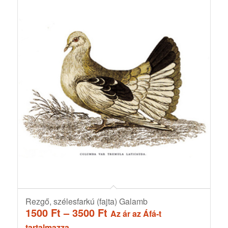
Rezgő, szélesfarkú (fajta) Galamb
Ártartomány:
1500
Ft
–
3500
Ft
Az ár az Áfá-t
1500 Ft
tartalmazza