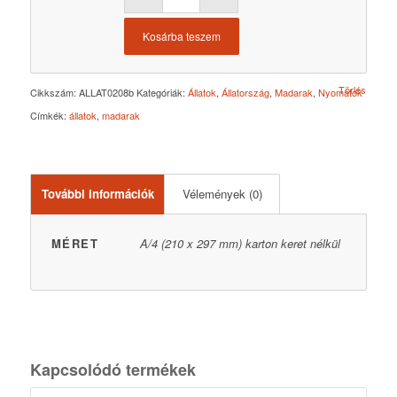
Kosárba teszem
Törlés
Cikkszám:
ALLAT0208b
Kategóriák:
Állatok
,
Állatország
,
Madarak
,
Nyomatok
Címkék:
állatok
,
madarak
További információk
Vélemények (0)
MÉRET
A/4 (210 x 297 mm) karton keret nélkül
Kapcsolódó termékek