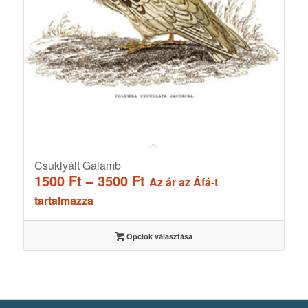
Csuklyált Galamb
Ártartomány:
1500
Ft
–
3500
Ft
Az ár az Áfá-t
1500 Ft
tartalmazza
-
3500 Ft
Opciók választása