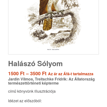
Halászó Sólyom
Ártartomány:
1500
Ft
–
3500
Ft
Az ár az Áfá-t tartalmazza
1500 Ft
Jardin Vilmos, Treitschke Fridrik: Az Állatország
természettörténeti képterme
-
3500 Ft
című könyvünk illusztrációja
Idézet az előszóból: