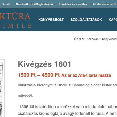
Kosár
Bejelentkezés/Regisztráció
Rendelés és szállítás
Általános szerződ
KÖNYVESBOLT
SZOLGÁLTATÁSOK
KAP
Ön itt áll:
Kezdőlap
/
Könyvesbol
Kivégzés 1601
Ártartomány:
1500
Ft
–
4500
Ft
Az ár az Áfá-t tartalmazza
1500 Ft
Illusztráció Hieronymus
Ortelius
: Chronologia oder Histori
-
4500 Ft
művéből.
“1395-től kezdődően a törökkel való mindenféle háború
csatározás kronológiája avagy történeti leírása. A ném