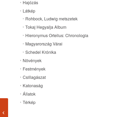
Hajózás
Látkép
Rohbock, Ludwig metszetek
Tokaj Hegyalja Album
Hieronymus Ortelius: Chronologia
Magyarország Várai
Schedel Krónika
Növények
Festmények
Csillagászat
Katonaság
Állatok
Térkép
Tolna 1599