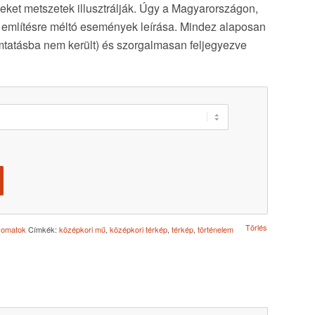
eket metszetek illusztrálják. Úgy a Magyarországon,
ént említésre méltó események leírása. Mindez alaposan
tatásba nem került) és szorgalmasan feljegyezve
Törlés
omatok
Címkék:
középkori mű
,
középkori térkép
,
térkép
,
történelem