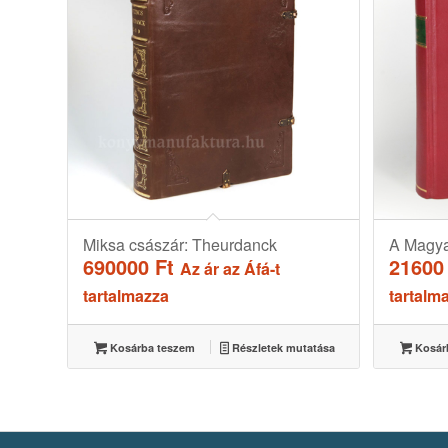
Miksa császár: Theurdanck
A Magya
690000
Ft
2160
Az ár az Áfá-t
tartalmazza
tartalm
Kosárba teszem
Részletek mutatása
Kosár