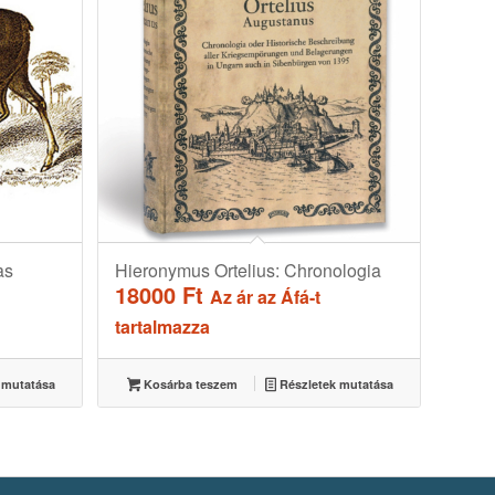
as
Hieronymus Ortelius: Chronologia
18000
Ft
Az ár az Áfá-t
tartalmazza
 mutatása
Kosárba teszem
Részletek mutatása