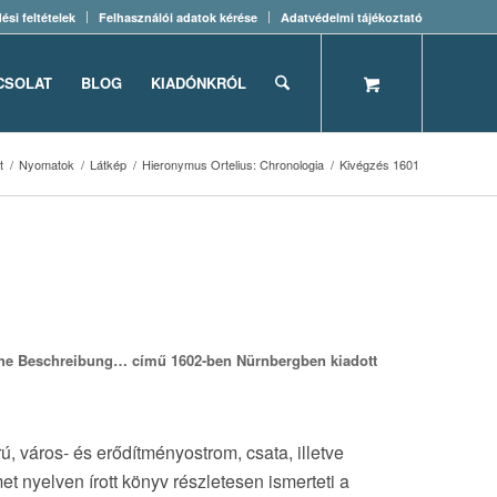
ési feltételek
Felhasználói adatok kérése
Adatvédelmi tájékoztató
CSOLAT
BLOG
KIADÓNKRÓL
t
/
Nyomatok
/
Látkép
/
Hieronymus Ortelius: Chronologia
/
Kivégzés 1601
sche Beschreibung… című 1602-ben Nürnbergben kiadott
, város- és erődítményostrom, csata, illetve
et nyelven írott könyv részletesen ismerteti a