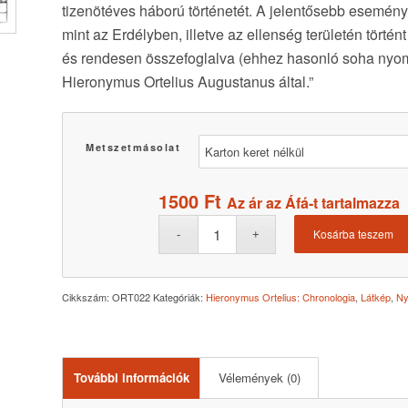
tizenötéves háború történetét. A jelentősebb esemény
mint az Erdélyben, illetve az ellenség területén tört
és rendesen összefoglalva (ehhez hasonló soha nyom
Hieronymus Ortelius Augustanus által.”
Metszetmásolat
1500
Ft
Az ár az Áfá-t tartalmazza
Kosárba teszem
Cikkszám:
ORT022
Kategóriák:
Hieronymus Ortelius: Chronologia
,
Látkép
,
Ny
További információk
Vélemények (0)