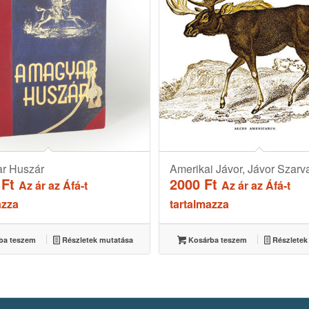
r Huszár
Amerikai Jávor, Jávor Szarv
0
Ft
2000
Ft
Az ár az Áfá-t
Az ár az Áfá-t
azza
tartalmazza
ba teszem
Részletek mutatása
Kosárba teszem
Részletek