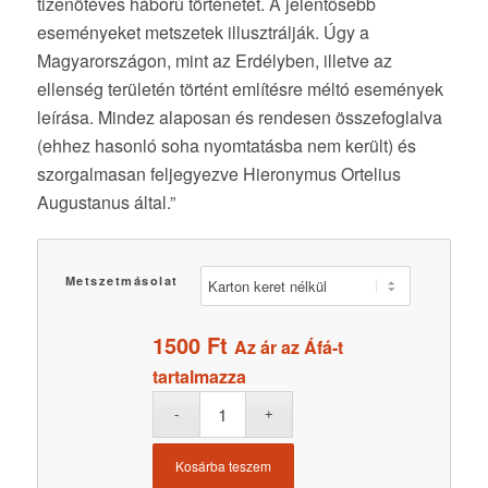
tizenötéves háború történetét. A jelentősebb
eseményeket metszetek illusztrálják. Úgy a
Magyarországon, mint az Erdélyben, illetve az
ellenség területén történt említésre méltó események
leírása. Mindez alaposan és rendesen összefoglalva
(ehhez hasonló soha nyomtatásba nem került) és
szorgalmasan feljegyezve Hieronymus Ortelius
Augustanus által.”
Metszetmásolat
1500
Ft
Az ár az Áfá-t
tartalmazza
Kosárba teszem