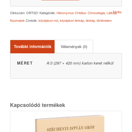
Törlés
Cikkszám:
ORT021
Kategóriák:
Hieronymus Ortelius: Chronologia
,
Látkép
,
Nyomatok
Címkék:
középkori mű
,
középkori térkép
,
térkép
,
történelem
További információk
Vélemények (0)
MÉRET
A/3 (297 × 420 mm) karton keret nélkül
Kapcsolódó termékek