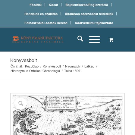
Főoldal
Kosár
Bejelentkezés/Regisztráció
Rendelés és szállítás
Általános szerződési feltételek
Felhasználói adatok kérése
Adatvédelmi tájékoztató
Könyvesbolt
Ön itt áll:
Kezdőlap
/
Könyvesbolt
/
Nyomatok
/
Látkép
/
Hieronymus Ortelius: Chronologia
/
Tolna 1599