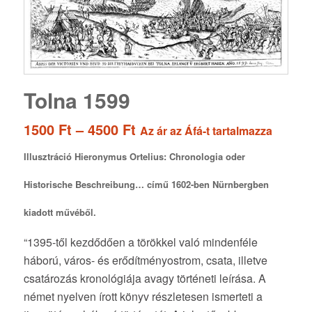
Tolna 1599
Ártartomány:
1500
Ft
–
4500
Ft
Az ár az Áfá-t tartalmazza
1500 Ft
Illusztráció Hieronymus
Ortelius
: Chronologia oder
-
4500 Ft
Historische Beschreibung… című 1602-ben Nürnbergben
kiadott művéből.
“1395-től kezdődően a törökkel való mindenféle
háború, város- és erődítményostrom, csata, illetve
csatározás kronológiája avagy történeti leírása. A
német nyelven írott könyv részletesen ismerteti a