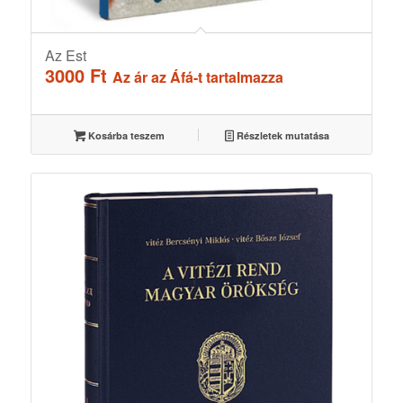
Az Est
3000
Ft
Az ár az Áfá-t tartalmazza
Kosárba teszem
Részletek mutatása