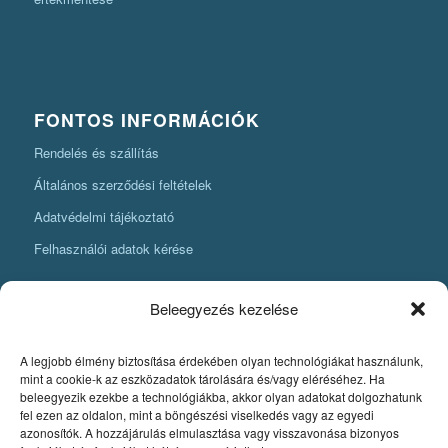
FONTOS INFORMÁCIÓK
Rendelés és szállítás
Általános szerződési feltételek
Adatvédelmi tájékoztató
Felhasználói adatok kérése
Beleegyezés kezelése
A legjobb élmény biztosítása érdekében olyan technológiákat használunk,
KÖNYVKÉSZÍTÉSI INFORMÁCIÓK
mint a cookie-k az eszközadatok tárolására és/vagy eléréséhez. Ha
beleegyezik ezekbe a technológiákba, akkor olyan adatokat dolgozhatunk
Amit mindenképpen tudnia kell, ha könyvet szeretne készíteni
fel ezen az oldalon, mint a böngészési viselkedés vagy az egyedi
azonosítók. A hozzájárulás elmulasztása vagy visszavonása bizonyos
Fontos szabályok a könyv nyomdai pdfjének elkészítéséhez