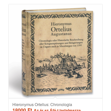
Hieronymus Ortelius: Chronologia
18000
Ft
Az ár az Áfá-t tartalmazza