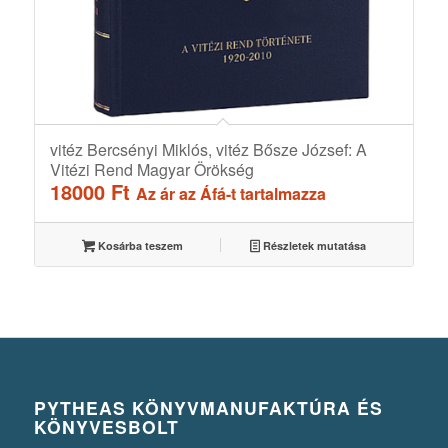
vitéz Bercsényi Miklós, vitéz Bősze József: A
Vitézi Rend Magyar Örökség
18000
Ft
Az ár az Áfá-t tartalmazza
Kosárba teszem
Részletek mutatása
PYTHEAS KÖNYVMANUFAKTÚRA ÉS
KÖNYVESBOLT