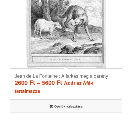
Jean de La Fontaine : A farkas meg a bárány
Ártartomány:
2600
Ft
–
5600
Ft
Az ár az Áfá-t
2600 Ft
tartalmazza
-
5600 Ft
Opciók választása