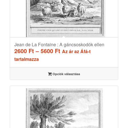
Jean de La Fontaine : A gáncsoskodók ellen
Ártartomány:
2600
Ft
–
5600
Ft
Az ár az Áfá-t
2600 Ft
tartalmazza
-
5600 Ft
Opciók választása