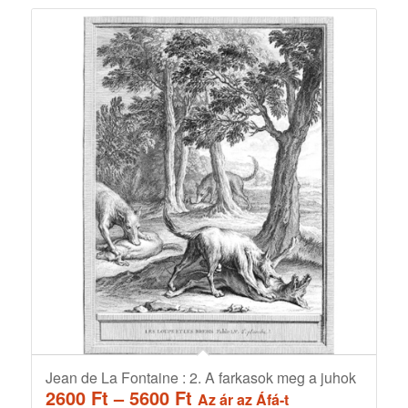
Jean de La Fontaine : 2. A farkasok meg a juhok
Ártartomány:
2600
Ft
–
5600
Ft
Az ár az Áfá-t