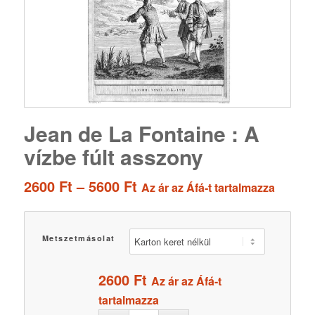
Jean de La Fontaine : A
vízbe fúlt asszony
Ártartomány:
2600
Ft
–
5600
Ft
Az ár az Áfá-t tartalmazza
2600 Ft
-
5600 Ft
Metszetmásolat
2600
Ft
Az ár az Áfá-t
tartalmazza