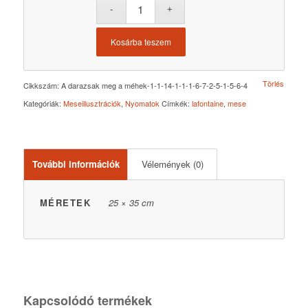
Kosárba teszem
Törlés
Cikkszám:
A darazsak meg a méhek-1-1-14-1-1-1-6-7-2-5-1-5-6-4
Kategóriák:
Meseillusztrációk
,
Nyomatok
Címkék:
lafontaine
,
mese
További információk
Vélemények (0)
MÉRETEK
25 × 35 cm
Kapcsolódó termékek