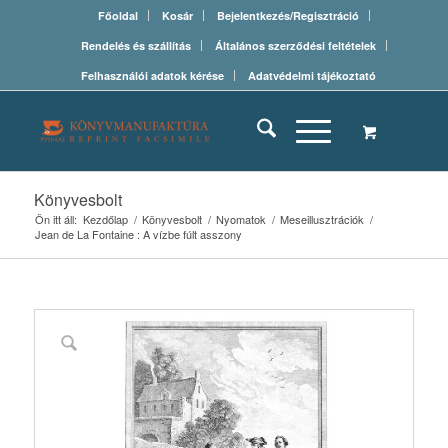
Főoldal
Kosár
Bejelentkezés/Regisztráció
Rendelés és szállítás
Általános szerződési feltételek
Felhasználói adatok kérése
Adatvédelmi tájékoztató
Könyvesbolt
Ön itt áll:
Kezdőlap
/
Könyvesbolt
/
Nyomatok
/
Meseillusztrációk
/
Jean de La Fontaine : A vízbe fúlt asszony