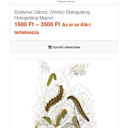
Szatyros Utáncs. (Vörös) Orangutang.
Orángutáng Majom
Ártartomány:
1500
Ft
–
3500
Ft
Az ár az Áfá-t
1500 Ft
tartalmazza
-
3500 Ft
Opciók választása