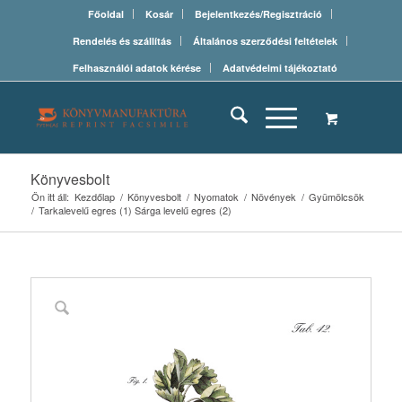
Főoldal
Kosár
Bejelentkezés/Regisztráció
Rendelés és szállítás
Általános szerződési feltételek
Felhasználói adatok kérése
Adatvédelmi tájékoztató
Könyvesbolt
Ön itt áll:
Kezdőlap
/
Könyvesbolt
/
Nyomatok
/
Növények
/
Gyümölcsök
/
Tarkalevelű egres (1) Sárga levelű egres (2)