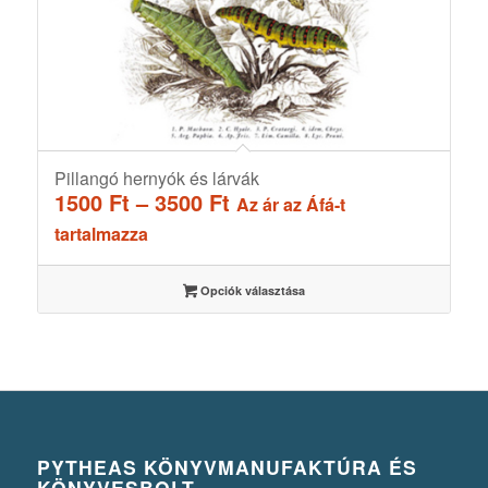
Pillangó hernyók és lárvák
Ártartomány:
1500
Ft
–
3500
Ft
Az ár az Áfá-t
1500 Ft
tartalmazza
-
3500 Ft
Opciók választása
PYTHEAS KÖNYVMANUFAKTÚRA ÉS
KÖNYVESBOLT