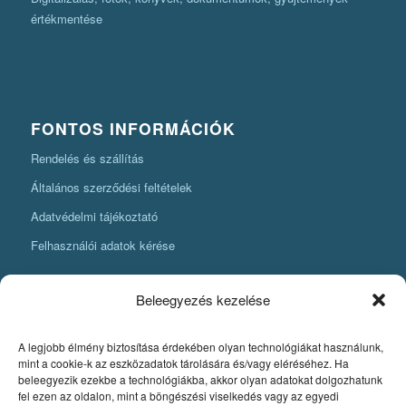
értékmentése
FONTOS INFORMÁCIÓK
Rendelés és szállítás
Általános szerződési feltételek
Adatvédelmi tájékoztató
Felhasználói adatok kérése
Beleegyezés kezelése
A legjobb élmény biztosítása érdekében olyan technológiákat használunk,
KÖNYVKÉSZÍTÉSI INFORMÁCIÓK
mint a cookie-k az eszközadatok tárolására és/vagy eléréséhez. Ha
beleegyezik ezekbe a technológiákba, akkor olyan adatokat dolgozhatunk
Amit mindenképpen tudnia kell, ha könyvet szeretne készíteni
fel ezen az oldalon, mint a böngészési viselkedés vagy az egyedi