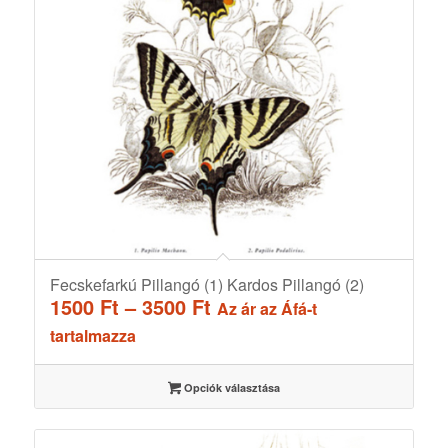
Fecskefarkú Pillangó (1) Kardos Pillangó (2)
Ártartomány:
1500
Ft
–
3500
Ft
Az ár az Áfá-t
1500 Ft
tartalmazza
-
3500 Ft
Opciók választása