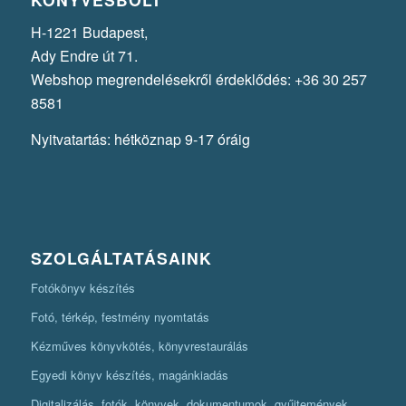
H-1221 Budapest,
Ady Endre út 71.
Webshop megrendelésekről érdeklődés: +36 30 257
8581
Nyitvatartás: hétköznap 9-17 óráig
SZOLGÁLTATÁSAINK
Fotókönyv készítés
Fotó, térkép, festmény nyomtatás
Kézműves könyvkötés, könyvrestaurálás
Egyedi könyv készítés, magánkiadás
Digitalizálás, fotók, könyvek, dokumentumok, gyűjtemények