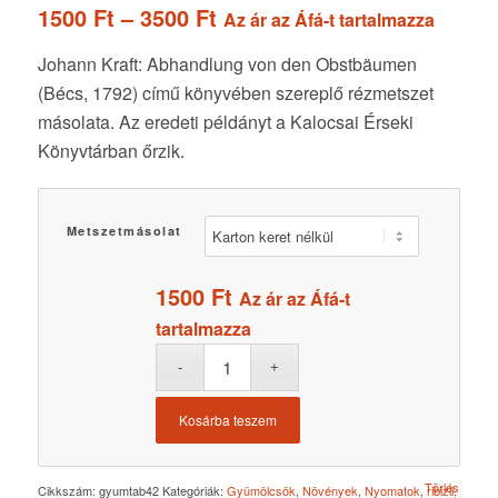
Ártartomány:
1500
Ft
–
3500
Ft
Az ár az Áfá-t tartalmazza
1500 Ft
Johann Kraft: Abhandlung von den Obstbäumen
-
(Bécs, 1792) című könyvében szereplő rézmetszet
3500 Ft
másolata. Az eredeti példányt a Kalocsai Érseki
Könyvtárban őrzik.
Metszetmásolat
1500
Ft
Az ár az Áfá-t
tartalmazza
Kosárba teszem
Törlés
Cikkszám:
gyumtab42
Kategóriák:
Gyümölcsök
,
Növények
,
Nyomatok
,
ribizli,