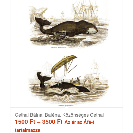
Cethal Bálna. Baléna. Közönséges Cethal
Ártartomány:
1500
Ft
–
3500
Ft
Az ár az Áfá-t
1500 Ft
tartalmazza